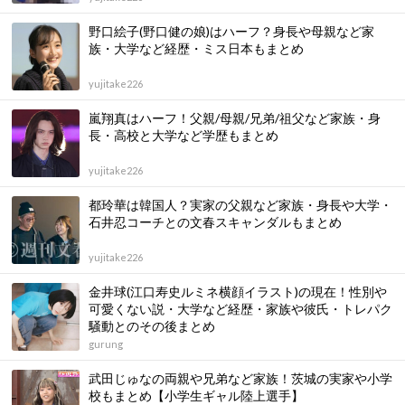
野口絵子(野口健の娘)はハーフ？身長や母親など家
族・大学など経歴・ミス日本もまとめ
yujitake226
嵐翔真はハーフ！父親/母親/兄弟/祖父など家族・身
長・高校と大学など学歴もまとめ
yujitake226
都玲華は韓国人？実家の父親など家族・身長や大学・
石井忍コーチとの文春スキャンダルもまとめ
yujitake226
金井球(江口寿史ルミネ横顔イラスト)の現在！性別や
可愛くない説・大学など経歴・家族や彼氏・トレパク
騒動とのその後まとめ
gurung
武田じゅなの両親や兄弟など家族！茨城の実家や小学
校もまとめ【小学生ギャル陸上選手】