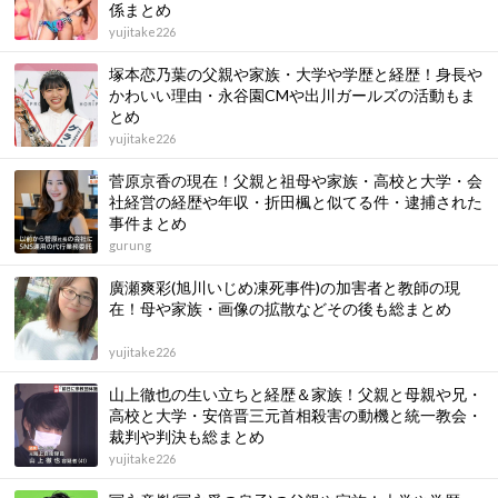
係まとめ
yujitake226
塚本恋乃葉の父親や家族・大学や学歴と経歴！身長や
かわいい理由・永谷園CMや出川ガールズの活動もま
とめ
yujitake226
菅原京香の現在！父親と祖母や家族・高校と大学・会
社経営の経歴や年収・折田楓と似てる件・逮捕された
事件まとめ
gurung
廣瀬爽彩(旭川いじめ凍死事件)の加害者と教師の現
在！母や家族・画像の拡散などその後も総まとめ
yujitake226
山上徹也の生い立ちと経歴＆家族！父親と母親や兄・
高校と大学・安倍晋三元首相殺害の動機と統一教会・
裁判や判決も総まとめ
yujitake226