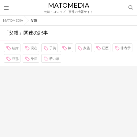
MATOMEDIA
芸能・ゴシップ・事件の情報サイト
MATOMEDIA
父親
「父親」関連の記事
結婚
現在
子供
嫁
家族
経歴
非表示
旦那
身長
若い頃