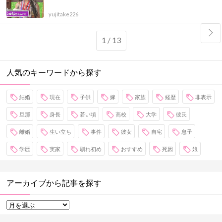
yujitake226
1 / 13
人気のキーワードから探す
結婚
現在
子供
嫁
家族
経歴
非表示
旦那
身長
若い頃
高校
大学
彼氏
離婚
生い立ち
事件
彼女
自宅
息子
学歴
実家
馴れ初め
おすすめ
死因
娘
アーカイブから記事を探す