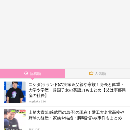
新着順
人気順
ニシダ(ラランド)の実家＆父親や家族！身長と体重・
大学や学歴・帰国子女の英語力もまとめ【父は宇部興
産の社長】
yujitake226
山﨑大貴(山﨑武司の息子)の現在！愛工大名電高校や
野球の経歴・家族や結婚・腕時計詐欺事件もまとめ
gurung