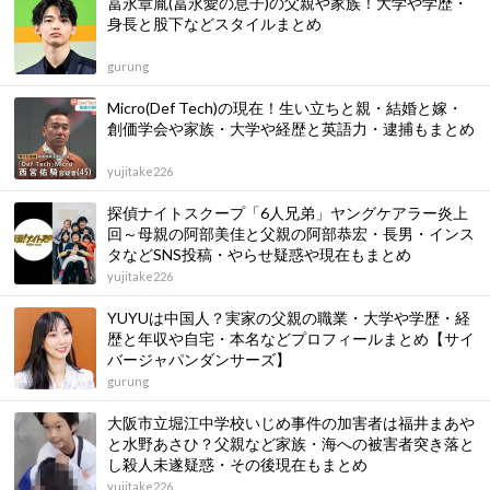
冨永章胤(冨永愛の息子)の父親や家族！大学や学歴・
身長と股下などスタイルまとめ
gurung
Micro(Def Tech)の現在！生い立ちと親・結婚と嫁・
創価学会や家族・大学や経歴と英語力・逮捕もまとめ
yujitake226
探偵ナイトスクープ「6人兄弟」ヤングケアラー炎上
回～母親の阿部美佳と父親の阿部恭宏・長男・インス
タなどSNS投稿・やらせ疑惑や現在もまとめ
yujitake226
YUYUは中国人？実家の父親の職業・大学や学歴・経
歴と年収や自宅・本名などプロフィールまとめ【サイ
バージャパンダンサーズ】
gurung
大阪市立堀江中学校いじめ事件の加害者は福井まあや
と水野あさひ？父親など家族・海への被害者突き落と
し殺人未遂疑惑・その後現在もまとめ
yujitake226