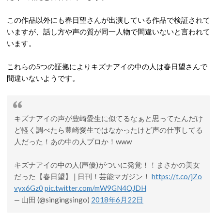
この作品以外にも春日望さんが出演している作品で検証されて
いますが、話し方や声の質が同一人物で間違いないと言われて
います。
これらの5つの証拠によりキズナアイの中の人は春日望さんで
間違いないようです。
キズナアイの声が豊崎愛生に似てるなぁと思ってたんだけ
ど軽く調べたら豊崎愛生ではなかったけど声の仕事してる
人だった！あの中の人プロか！www
キズナアイの中の人(声優)がついに発覚！！まさかの美女
だった【春日望】 | 日刊！芸能マガジン！
https://t.co/jZo
vyx6Gz0
pic.twitter.com/mW9GN4QJDH
— 山田 (@singingsingo)
2018年6月22日