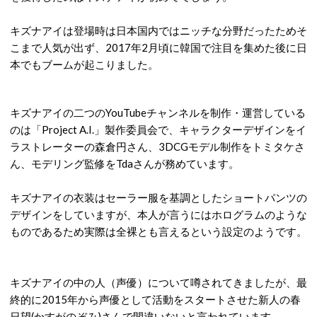
キズナアイは登場時は日本国内ではニッチな分野だったためそ
こまで人気が出ず、2017年2月頃に韓国で注目を集めた後に日
本でもブームが起こりました。
キズナアイの二つのYouTubeチャンネルを制作・運営している
のは「Project A.I.」製作委員会で、キャラクターデザインをイ
ラストレーターの森倉円さん、3DCGモデル制作をトミタケさ
ん、モデリング監修をTdaさんが務めています。
キズナアイの衣装はセーラー服を基調としたショートパンツの
デザインをしていますが、本人が言うにはホログラムのような
ものであるため実際は全裸とも言えるという設定のようです。
キズナアイの中の人（声優）について噂されてきましたが、最
終的に2015年から声優として活動をスタートさせた新人の春
日望(かすがのぞみ)さんで間違いないと言われています。