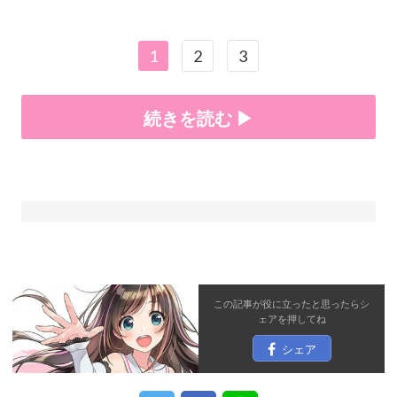
1
2
3
続きを読む ▶
この記事が役に立ったと思ったら
シ
ェア
を押してね
シェア