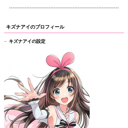
----------------------------------------------------------------
キズナアイのプロフィール
キズナアイの設定