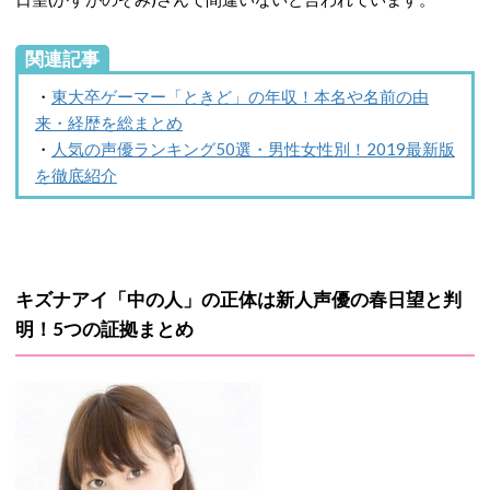
関連記事
・
東大卒ゲーマー「ときど」の年収！本名や名前の由
来・経歴を総まとめ
・
人気の声優ランキング50選・男性女性別！2019最新版
を徹底紹介
キズナアイ「中の人」の正体は新人声優の春日望と判
明！5つの証拠まとめ