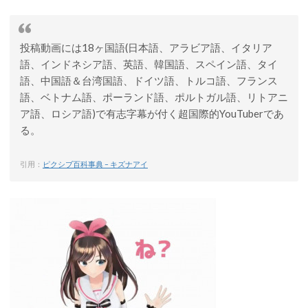
投稿動画には18ヶ国語(日本語、アラビア語、イタリア
語、インドネシア語、英語、韓国語、スペイン語、タイ
語、中国語＆台湾国語、ドイツ語、トルコ語、フランス
語、ベトナム語、ポーランド語、ポルトガル語、リトアニ
ア語、ロシア語)で有志字幕が付く超国際的YouTuberであ
る。
引用：
ピクシブ百科事典 – キズナアイ