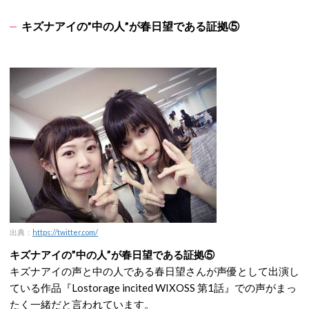
キズナアイの”中の人”が春日望である証拠⑤
出典：
https://twitter.com/
キズナアイの”中の人”が春日望である証拠⑤
キズナアイの声と中の人である春日望さんが声優として出演し
ている作品『Lostorage incited WIXOSS 第1話』での声がまっ
たく一緒だと言われています。