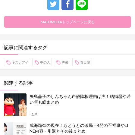
MATOMEDIAトップページに戻る
記事に関連するタグ
キズナアイ
中の人
声優
春日望
関連する記事
矢島晶子のしんちゃん声優降板理由は声！結婚歴や若
い頃も総まとめ
Pg_st
成海瑠奈の現在！もとうとの破局・4発の不祥事やLI
NE内容・引退とその後まとめ