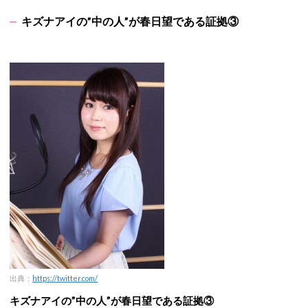
キズナアイの”中の人”が春日望である証拠③
出典：
https://twitter.com/
キズナアイの”中の人”が春日望である証拠③