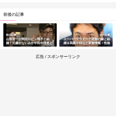
前後の記事
前の記事
次の記事
山寺宏一が岡田ロビン翔子と結
スーパーマラドーナ武智の嫁と結
婚！元嫁かないみかや田中理恵と
婚＆両親や姉など家族情報！性格
の離婚原因・子供も総まとめ
の悪さも総まとめ
広告 / スポンサーリンク