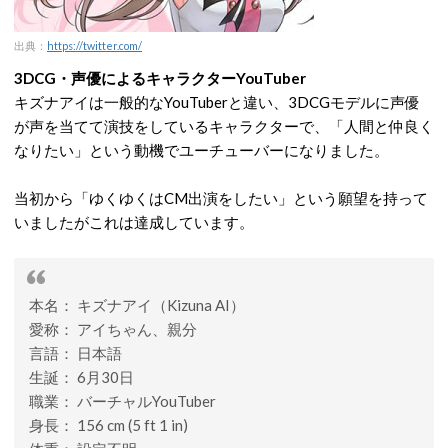
出典：
https://twitter.com/
3DCG・声優によるキャラクターYouTuber
キズナアイは一般的なYouTuberと違い、3DCGモデルに声優
が声を当てて演技をしているキャラクターで、「人間と仲良く
なりたい」という動機でユーチューバーになりました。
当初から「ゆくゆくはCM出演をしたい」という願望を持って
いましたがこれは達成しています。
本名： キズナアイ（Kizuna AI）
愛称： アイちゃん、親分
言語： 日本語
生誕： 6月30日
職業： バーチャルYouTuber
身長： 156 cm (5 ft 1 in)