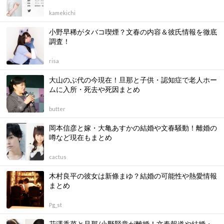
kamekichi
小野早稀がタバコ喫煙？文春の内容＆彼氏情報を徹底
調査！
risa
大山のぶ代の今現在！旦那と子供・認知症で老人ホー
ムに入所・死去や死因まとめ
butter
岡本信彦と嫁・大亀あすかの結婚や文春騒動！離婚の
噂など現在もまとめ
cactus
木村良平の彼女は新條まゆ？結婚の可能性や熱愛情報
まとめ
Pg_st
花澤香菜と旦那/小野賢章が離婚！文春報道や結婚・