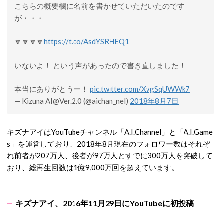
こちらの概要欄に名前を書かせていただいたのです
が・・・
🔽🔽🔽🔽
https://t.co/AsdYSRHEQ1
いないよ！ という声があったので書き直しました！
本当にありがとうー！
pic.twitter.com/XvgSqUWWk7
— Kizuna
AI@Ver.2.0
(@aichan_nel)
2018年8月7日
キズナアイはYouTubeチャンネル「A.I.Channel」と「A.I.Game
s」を運営しており、2018年8月現在のフォロワー数はそれぞ
れ前者が207万人、後者が97万人とすでに300万人を突破して
おり、総再生回数は1億9,000万回を超えています。
キズナアイ、2016年11月29日にYouTubeに初投稿