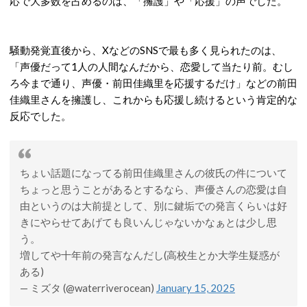
応で大多数を占めるのは、「擁護」や「応援」の声でした。
騒動発覚直後から、XなどのSNSで最も多く見られたのは、
「声優だって1人の人間なんだから、恋愛して当たり前。むし
ろ今まで通り、声優・前田佳織里を応援するだけ」などの前田
佳織里さんを擁護し、これからも応援し続けるという肯定的な
反応でした。
ちょい話題になってる前田佳織里さんの彼氏の件について
ちょっと思うことがあるとするなら、声優さんの恋愛は自
由というのは大前提として、別に鍵垢での発言くらいは好
きにやらせてあげても良いんじゃないかなぁとは少し思
う。
増してや十年前の発言なんだし(高校生とか大学生疑惑が
ある)
— ミズタ (@waterriverocean)
January 15, 2025