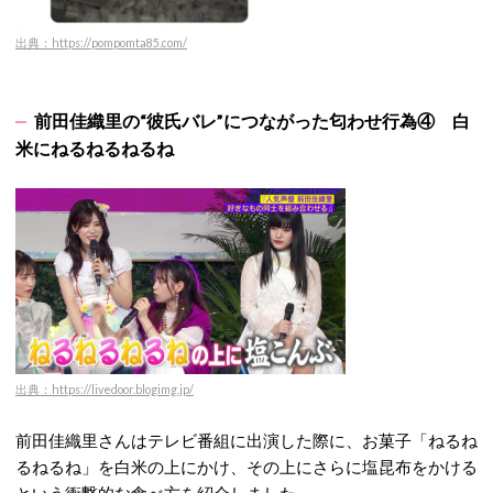
出典：https://pompomta85.com/
前田佳織里の“彼氏バレ”につながった匂わせ行為④ 白
米にねるねるねるね
出典：https://livedoor.blogimg.jp/
前田佳織里さんはテレビ番組に出演した際に、お菓子「ねるね
るねるね」を白米の上にかけ、その上にさらに塩昆布をかける