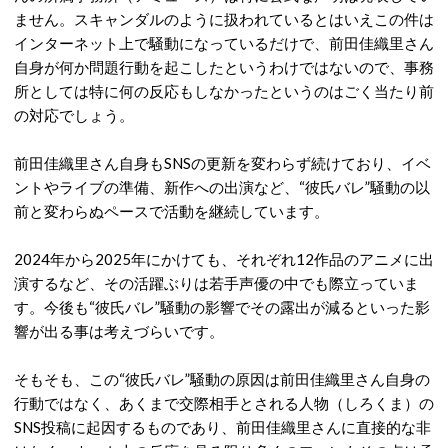
ません。スキャンダルのように扱われているとはいえこの件は
インターネット上で騒動になっているだけで、前田佳織里さん
自身が何か問題行動を起こしたというわけではないので、事務
所としては特に何の反応もしなかったというのはごく当たり前
の対応でしょう。
前田佳織里さん自身もSNSの更新を変わらず続けており、イベ
ントやライブの準備、新作への出演など、“彼氏バレ”騒動の以
前と変わらぬペースで活動を継続しています。
2024年から2025年にかけても、それぞれ12作品のアニメに出
演するなど、その活躍ぶりは若手声優の中でも際立っていま
す。今後も
“彼氏バレ”騒動の影響でその露出が減るといった影
響が出る事は考えづらいです。
そもそも、この“彼氏バレ”騒動の原因は前田佳織里さん自身の
行動ではなく、あくまで交際相手とされる人物（しろくま）の
SNS投稿に起因するものであり、前田佳織里さんに直接的な非