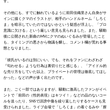
す。
その他にも、すでに触れているように前田佳織里さん自身
がサ
インに描くクマのイラストが、相手のハンドルネーム「しろく
ま」を暗示していたのではないかという疑惑が浮上し、「プロ
意識に欠ける」という厳しい意見も見られました。
また、騒動
後に公開された新曲のMVにクマのぬいぐるみが登場したこと
も、タイミングの悪さから物議を醸し、コメント欄が荒れる事
態となりました。
「彼氏がいるのは別にいい。でも、それをファンにわざわざ
『匂わせる』ような行為は裏切りだと感じる」、「アイドル的
な売り方をしていた以上、プライベートの管理は徹底してほし
かった」などの声が多く出たのです。
また、
ごく一部ではありますが、騒動に激高したファンがイベ
ントで「前田の（性的表現）はキツイ！
」などの品のないコー
ルを送ったり、
SNSで誹謗中傷を繰り返したりするケースも見
受けられました。ライブ会場で「しろくま」の着ぐるみや「膣