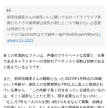
前田佳織里さんの彼氏バレに騒いでるのってラブライブ界
隈だろ？ウマ娘界隈は彼氏が居たところで騒がないよ恋愛
は自由だろうが
— クロワ@2026年はウマ娘年✨ (@FVEeBZhweUVBSwG)
J
anuary 15, 2025
多くの常識的なファンは、声優のプライベートな恋愛と、仕事
であるキャラクターへの演技やアーティスト活動は別物である
と捉えているようです。
また、前田佳織里さんの騒動となった2025年1月時点の28歳
という年齢や、彼氏との交際期間が7年以上に及ぶと推測され
ている事から、
「この年齢で長く付き合っている彼氏がいるの
は、すごく誠実なことだと思う。隠す必要なんてないのに」、
「むしろ7年も一人の人を想い続けられるなんて素敵。結婚ま
で応援したい」など、
むしろその一途な関係性を好意的に受け