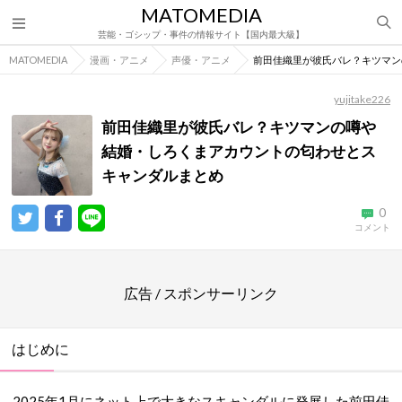
MATOMEDIA
芸能・ゴシップ・事件の情報サイト【国内最大級】
MATOMEDIA
漫画・アニメ
声優・アニメ
前田佳織里が彼氏バレ？キツマン
yujitake226
前田佳織里が彼氏バレ？キツマンの噂や
結婚・しろくまアカウントの匂わせとス
キャンダルまとめ
0
コメント
広告 / スポンサーリンク
はじめに
2025年1月にネット上で大きなスキャンダルに発展した前田佳