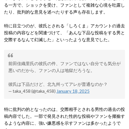
る一方で、ショックを受け、ファンとして複雑な心境を吐露し
たり、批判的な意見を述べたりする声も存在します。
特に目立つのが、彼氏とされる「しろくま」アカウントの過去
投稿の内容などを関連づけて、「あんな下品な投稿をする男と
交際するなんて幻滅した」といったような意見でした。
前田佳織里氏の彼氏の件、ファンではない自分でも気分が
悪いのだから、ファンの人は地獄だろうな。
彼氏は下品だけど、北九州ってアレが普通なのか？
— taka_458 (@taka_458)
January 18, 2025
特に批判の的となったのは、交際相手とされる男性の過去の投
稿内容でした。一部で発見された性的な投稿やファンを揶揄す
るような内容に、強い嫌悪感を示すファンは多かったようで