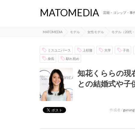
MATOMEDIA
芸能・ゴシップ・事
MATOMEDIA
モデル
女性モデル
モデル（20代・
ミスユニバース
上杉隆
大学
子供
身長
馴れ初め
知花くららの現
との結婚式や子
作成者 /
gurung