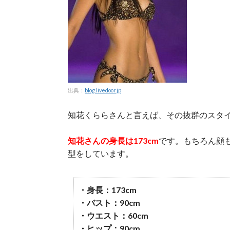
出典：
blog.livedoor.jp
知花くららさんと言えば、その抜群のスタ
知花さんの身長は173cm
です。もちろん顔
型をしています。
・身長：173cm
・バスト：90cm
・ウエスト：60cm
・ヒップ：90cm