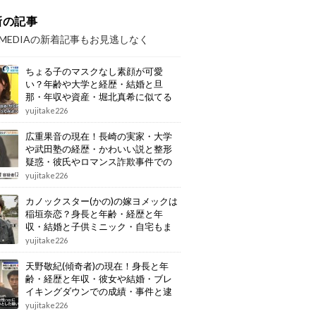
新の記事
OMEDIAの新着記事もお見逃しなく
ちょる子のマスクなし素顔が可愛
い？年齢や大学と経歴・結婚と旦
那・年収や資産・堀北真希に似てる
画像もまとめ
yujitake226
広重果音の現在！長崎の実家・大学
や武田塾の経歴・かわいい説と整形
疑惑・彼氏やロマンス詐欺事件での
逮捕もまとめ
yujitake226
カノックスター(かの)の嫁ヨメックは
稲垣奈恋？身長と年齢・経歴と年
収・結婚と子供ミニック・自宅もま
とめ
yujitake226
天野敬紀(傾奇者)の現在！身長と年
齢・経歴と年収・彼女や結婚・ブレ
イキングダウンでの成績・事件と逮
捕もまとめ
yujitake226