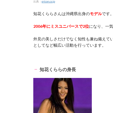
出典：
oricon.co.jp
知花くららさんは沖縄県出身の
モデル
です
2006年にミスユニバースで2位
になり、一
外見の美しさだけでなく知性も兼ね備えて
としてなど幅広い活動を行っています。
知花くららの身長