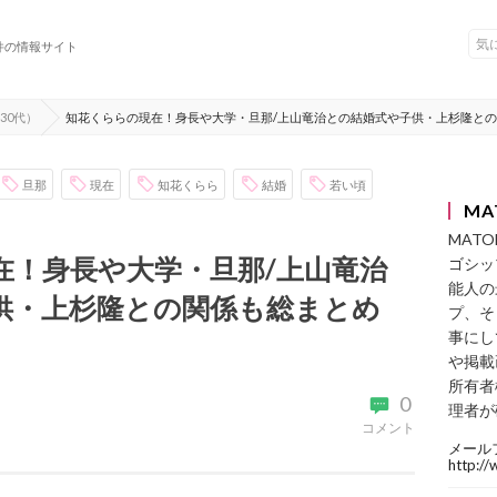
件の情報サイト
30代）
知花くららの現在！身長や大学・旦那/上山竜治との結婚式や子供・上杉隆と
旦那
現在
知花くらら
結婚
若い頃
MA
MAT
在！身長や大学・旦那/上山竜治
ゴシッ
能人の
供・上杉隆との関係も総まとめ
プ、そ
事にし
や掲載
所有者
0
理者が
コメント
メール
http:/