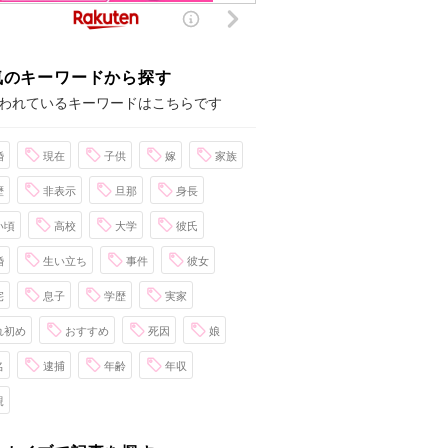
気のキーワードから探す
われているキーワードはこちらです
婚
現在
子供
嫁
家族
歴
非表示
旦那
身長
い頃
高校
大学
彼氏
婚
生い立ち
事件
彼女
宅
息子
学歴
実家
れ初め
おすすめ
死因
娘
名
逮捕
年齢
年収
親