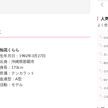
人
よく使
位
結
経
知花くらら
若
生年月日：1982年3月27日
出身：沖縄県那覇市
離
身長：173cｍ
自
所属：テンカラット
血液型：A型
馴
活動：モデル
本
父