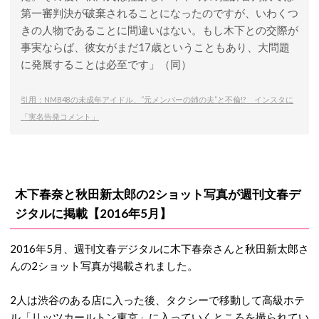
第一審判決が破棄されることになったのですが、いわくつ
きの人物であることに間違いはない。もし木下との交際が
事実ならば、彼女がまだ17歳ということもあり、大問題
に発展することは必至です」（同）
引用：NMB48の未成年アイドル、“元メンバーの姉の夫”と不倫!? インスタに
「実名告発コメント」
木下春奈と秋田新太郎の2ショット写真が週刊文春デ
ジタルに掲載【2016年5月】
2016年5月、週刊文春デジタルに木下春奈さんと秋田新太郎さ
んの2ショット写真が掲載されました。
2人は渋谷のある店に入った後、タクシーで移動して高級ホテ
ル「リッツカールトン東京」に入っていくところを撮られてい