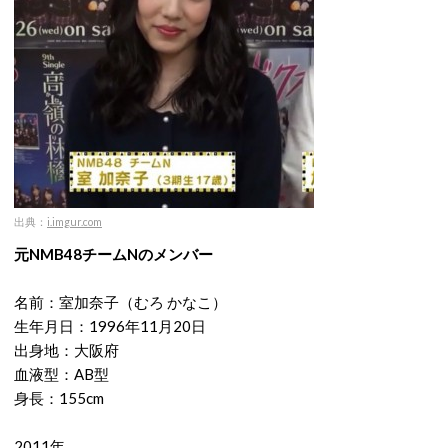
出典：
i.imgur.com
元NMB48チームNのメンバー
名前：室加奈子（むろ かなこ）
生年月日：1996年11月20日
出身地：大阪府
血液型：AB型
身長：155cm
2011年