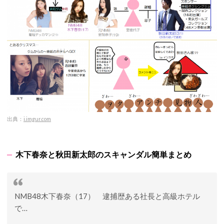
出典：
i.imgur.com
木下春奈と秋田新太郎のスキャンダル簡単まとめ
NMB48木下春奈（17） 逮捕歴ある社長と高級ホテル
で…