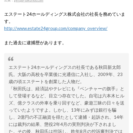
出典：
geispo-sokuhou.com
エステート24ホールディングス株式会社の社長を務めていま
す。
http://www.estate24group.com/company_overview/
また過去に逮捕歴があります。
エステート24ホールディングスの社長である秋田新太郎
氏。大阪の高校を卒業後に光通信に入社し、2009年、23
歳の頃エステートを創業した人物だ。
「秋田氏は、経済誌やテレビにも『ベンチャーの旗手』と
して登場するなど、目立つ存在でした。自宅は六本木ヒル
ズ、億クラスの外車を乗り回すなど、豪遊三昧の日々を送
っていたようですよ。しかし、13年にみずほ銀行を騙
し、2億円の不正融資を得たとして逮捕・起訴され、14年
には裁判の結果、懲役2年4月の実刑判決が下されまし
た。その後、秋田氏は控訴し、昨年8月の控訴審判決では