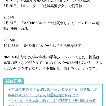
3月10日、1期生から選抜された16名でチームNを結成。
7月20日、1stシングル『絶滅黒髪少女』で初選抜。
2014年
2月24日、「AKB48グループ大組閣祭り」でチームBIIへの移
籍が発表される。
2016年
10月23日、NMB48メンバーとしての活動を終了。
NMB48結成時は小学6年生の最年少メンバーでした。性格は
元気の良さなどがウリで、他のメンバーの面倒をみたり、大人
っぽい発言をするなど、年不相応な一面もあったようです。
関連記事
・
吉田朱里の謹慎＆彼氏スキャンダルまとめ！NMBホテ
ル事件やジャニーズとの熱愛疑惑の真相は？
・
さや姉こと山本彩の現在！妊娠疑惑や彼氏情報＆最近