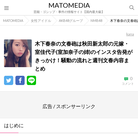
MATOMEDIA
芸能・ゴシップ・事件の情報サイト【国内最大級】
MATOMEDIA
女性アイドル
AKB48グループ
NMB48
木下春奈の文春砲
kana
木下春奈の文春砲は秋田新太郎の元嫁・
室佳代子(室加奈子の姉)のインスタ告発が
きっかけ！騒動の流れと週刊文春内容ま
とめ
0
コメント
広告 / スポンサーリンク
はじめに