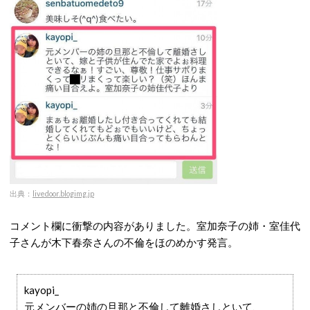
出典：
livedoor.blogimg.jp
コメント欄に衝撃の内容がありました。室加奈子の姉・室佳代
子さんが木下春奈さんの不倫をほのめかす発言。
kayopi_
元メンバーの姉の旦那と不倫して離婚さしといて、