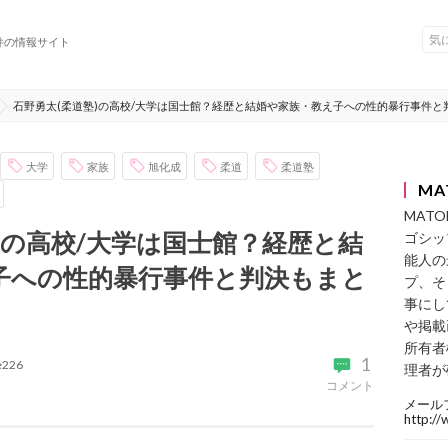
件の情報サイト
石野勇太(柔道塾)の高校/大学は国士館？経歴と結婚や家族・教え子への性的暴行事件と
大学
家族
旭化成
柔道
柔道塾
MA
MAT
)の高校/大学は国士館？経歴と結
ゴシッ
能人の
子への性的暴行事件と判決もまと
プ、そ
事にし
や掲載
所有者
1
ke226
理者が
コメント
メール
http:/