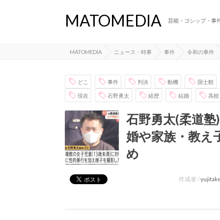
MATOMEDIA
芸能・ゴシップ・事
MATOMEDIA
ニュース・時事
事件
令和の事件
どこ
事件
判決
動機
国士館
現在
石野勇太
経歴
結婚
高校
石野勇太(柔道塾
婚や家族・教え
め
作成者 /
yujita