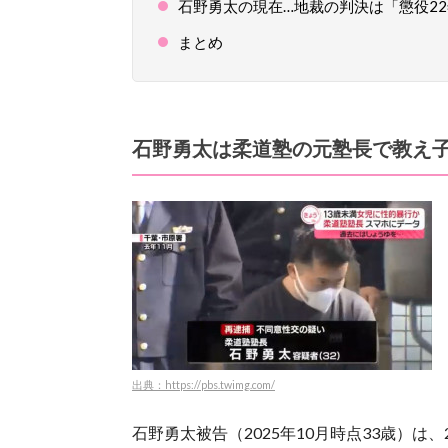
石野勇太の現在…地裁の判決は「懲役2
まとめ
石野勇太は柔道塾の元塾長で教え
出典：https://pbs.twimg.com/
石野勇太被告（2025年10月時点33歳）は、