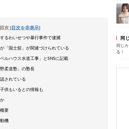
目次
[
目次を非表示
]
するわいせつや暴行事件で逮捕
同
同じカ
が「国士舘」が関連づけられている
る！
ベルハウス水道工事」とSNSに記載
野柔道塾」の塾長
認されている
子供もいるとの情報も
か
概要
動機