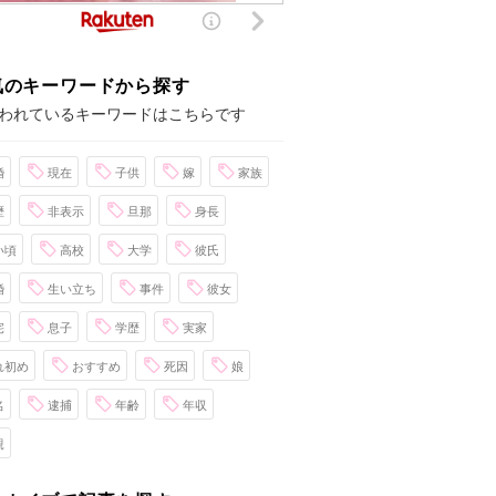
気のキーワードから探す
われているキーワードはこちらです
婚
現在
子供
嫁
家族
歴
非表示
旦那
身長
い頃
高校
大学
彼氏
婚
生い立ち
事件
彼女
宅
息子
学歴
実家
れ初め
おすすめ
死因
娘
名
逮捕
年齢
年収
親