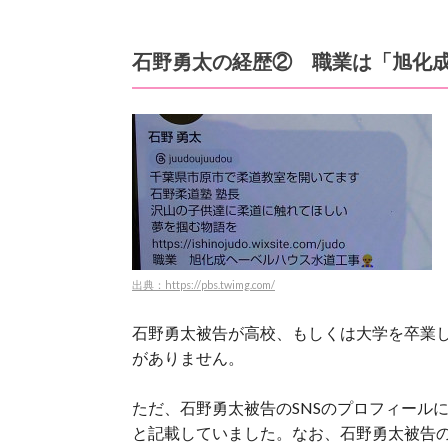
石野勇太の経歴② 職業は「旭化成
出典：https://pbs.twimg.com/
石野勇太被告が高校、もしくは大学を卒業
がありません。
ただ、石野勇太被告のSNSのプロフィール
と記載していました。なお、石野勇太被告の