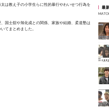
勇太は教え子の小学生らに性的暴行やわいせつ行為を
最
MAT
歴、国士舘や旭化成との関係、家族や結婚、柔道塾は
ついてまとめました。