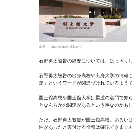
出典：https://school.js88.com/
石野勇太被告の経歴については、はっきり
石野勇太被告の出身高校や出身大学の情報
舘」というワードが関連づけれているよう
国士舘高校や国士舘大学は柔道の名門で知
となんらかの関連があるという事なのかも
ただ、石野勇太被告が国士舘高校、あるい
性があったと裏付ける情報は確認できませ