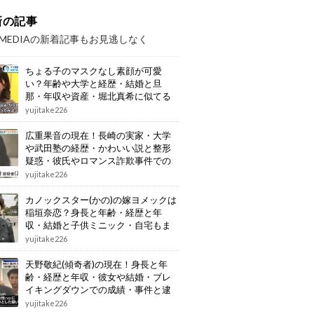
新の記事
OMEDIAの新着記事もお見逃しなく
ちょる子のマスクなし素顔が可愛
い？年齢や大学と経歴・結婚と旦
那・年収や資産・堀北真希に似てる
画像もまとめ
yujitake226
広重果音の現在！長崎の実家・大学
や武田塾の経歴・かわいい説と整形
疑惑・彼氏やロマンス詐欺事件での
逮捕もまとめ
yujitake226
カノックスター(かの)の嫁ヨメックは
稲垣奈恋？身長と年齢・経歴と年
収・結婚と子供ミニック・自宅もま
とめ
yujitake226
天野敬紀(傾奇者)の現在！身長と年
齢・経歴と年収・彼女や結婚・ブレ
イキングダウンでの成績・事件と逮
捕もまとめ
yujitake226