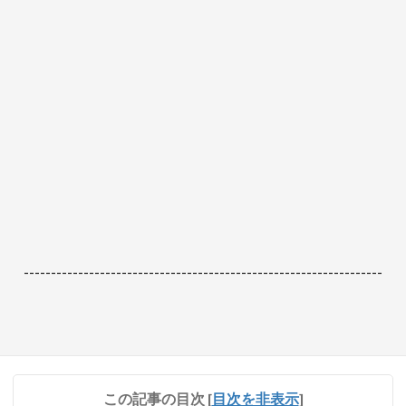
------------------------------------------------------------------
この記事の目次
[
目次を非表示
]