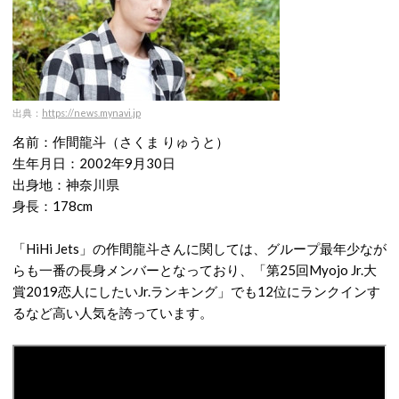
出典：
https://news.mynavi.jp
名前：作間龍斗（さくま りゅうと）
生年月日：2002年9月30日
出身地：神奈川県
身長：178cm
「HiHi Jets」の作間龍斗さんに関しては、グループ最年少なが
らも一番の長身メンバーとなっており、「第25回Myojo Jr.大
賞2019恋人にしたいJr.ランキング」でも12位にランクインす
るなど高い人気を誇っています。