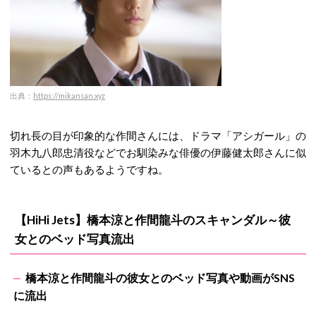
出典：
https://mikansan.xyz
切れ長の目が印象的な作間さんには、ドラマ「アシガール」の
羽木九八郎忠清役などでお馴染みな俳優の伊藤健太郎さんに似
ているとの声もあるようですね。
【HiHi Jets】橋本涼と作間龍斗のスキャンダル～彼
女とのベッド写真流出
橋本涼と作間龍斗の彼女とのベッド写真や動画がSNS
に流出