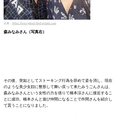
出典：
https://encrypted-tbn0.gstatic.com
森みなみさん（写真右）
その後、突如としてストーキング行為を辞めて姿を消し、現在
のような美少女顔に整形して舞い戻って来たみうごんさんは、
森みなみさんという女性の力を借りて橋本涼さんに接近するこ
とに成功。橋本さんと遊び仲間になることで作間さんを紹介し
て貰うことになりました。