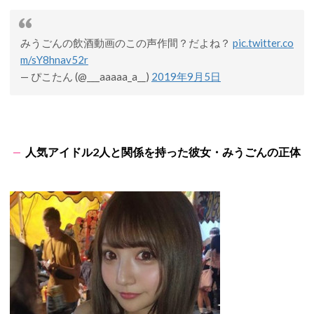
みうごんの飲酒動画のこの声作間？だよね？
pic.twitter.co
m/sY8hnav52r
— ぴこたん (@___aaaaa_a__)
2019年9月5日
人気アイドル2人と関係を持った彼女・みうごんの正体