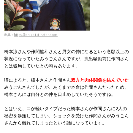
出典：
https://cdn-ak.f.st-hatena.com
橋本涼さんや作間龍斗さんと男女の仲になるという念願以上の
状況になっていたみうごんさんですが、流出騒動前に作間さん
とは破局していたとの噂もあります。
噂によると、橋本さんと作間さん
双方と肉体関係を結んでいた
みうごんさんでしたが、あくまで本命は作間さんだったため、
橋本さんには自分との仲を口止めしていたそうですね。
とはいえ、口が軽いタイプだった橋本さんが作間さんに2人の
秘密を暴露してしまい、ショックを受けた作間さんがみうごん
さんから離れてしまったという話になっています。