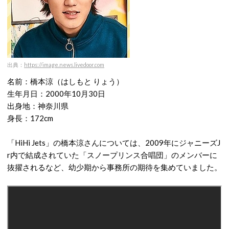
出典：
https://image.news.livedoor.com
名前：橋本涼（はしもと りょう）
生年月日：2000年10月30日
出身地：神奈川県
身長：172cm
「HiHi Jets」の橋本涼さんについては、2009年にジャニーズJ
r内で結成されていた「スノープリンス合唱団」のメンバーに
抜擢されるなど、幼少期から事務所の期待を集めていました。