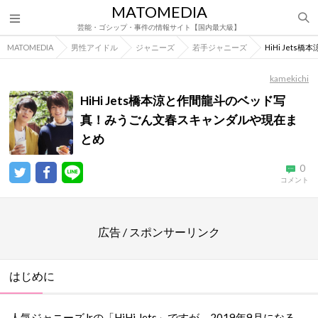
MATOMEDIA
芸能・ゴシップ・事件の情報サイト【国内最大級】
MATOMEDIA
男性アイドル
ジャニーズ
若手ジャニーズ
HiHi Je
kamekichi
HiHi Jets橋本涼と作間龍斗のベッド写
真！みうごん文春スキャンダルや現在ま
とめ
0
コメント
広告 / スポンサーリンク
はじめに
人気ジャニーズJrの「HiHi Jets」ですが、2019年9月になる