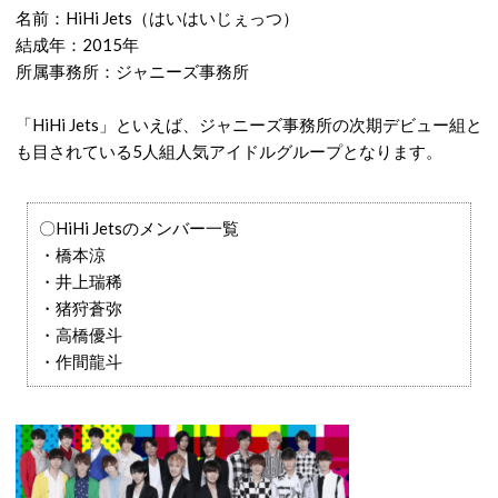
名前：HiHi Jets（はいはいじぇっつ）
結成年：2015年
所属事務所：ジャニーズ事務所
「HiHi Jets」といえば、ジャニーズ事務所の次期デビュー組と
も目されている5人組人気アイドルグループとなります。
〇HiHi Jetsのメンバー一覧
・橋本涼
・井上瑞稀
・猪狩蒼弥
・高橋優斗
・作間龍斗