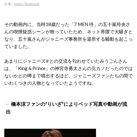
出典：
https://i0.wp.com
その動画内に、当時18歳だった「7 MEN 侍」の五十嵐玲央さ
んの喫煙疑惑シーンが映っていたため、ネット界隈で大騒ぎと
なり、五十嵐さんがジャニーズ事務所を退所する騒動も起こっ
ていました。
あまりにジャニーズJrとの交流を匂わせていたみうごんさん
は、「King & Prince」の神宮寺勇太さんの元カノだったのでは
ないかとの噂まで噴出するほど、ジャニーズファンたちの間で
いわくつきの人物となっていたようですね。
橋本涼ファンの“りいざ”によりベッド写真や動画が流
出