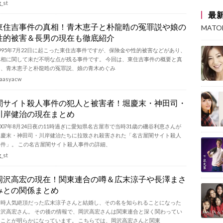
g_st
最
東住吉事件の真相！青木恵子と朴龍晧の冤罪説や娘の
MAT
性的被害＆長男の現在も徹底紹介
1995年7月22日に起こった東住吉事件ですが、保険金や性的被害などがあり、
真相に関して未だ不明な点が残る事件です。 今回は、東住吉事件の概要と真
相、青木恵子と朴龍晧の冤罪説、娘の青木めぐみ
aasyacw
闇サイト殺人事件の犯人と被害者！堀慶末・神田司・
川岸健治の現在まとめ
007年8月24日夜の11時過ぎに愛知県名古屋市で当時31歳の磯谷利恵さんが
堀慶末・神田司・川岸健治たちに拉致され殺害された「名古屋闇サイト殺人
事件」。 この名古屋闇サイト殺人事件の詳細、
g_st
岡沢高宏の現在！関東連合の噂＆広末涼子や長澤まさ
みとの関係まとめ
当時人気絶頂だった広末涼子さんと結婚し、その名を知られることになった
岡沢高宏さん。 その後の情報で、岡沢高宏さんは関東連合と深く関わってい
たことが明らかになっています。 こちらでは、岡沢高宏さんと関東