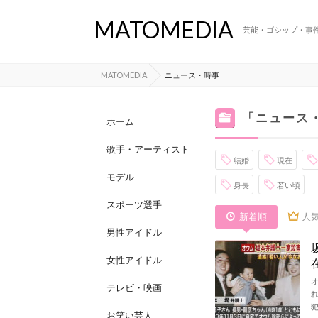
MATOMEDIA
芸能・ゴシップ・事
MATOMEDIA
ニュース・時事
「ニュース
ホーム
歌手・アーティスト
結婚
現在
モデル
身長
若い頃
スポーツ選手
新着順
人
男性アイドル
女性アイドル
テレビ・映画
お笑い芸人