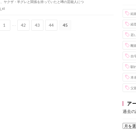
は、ヤクザ・半グレと関係を持っていたと噂の芸能人につ
g_st
結
経
1
...
42
43
44
45
若
離
自
馴
本
父
ア
過去の