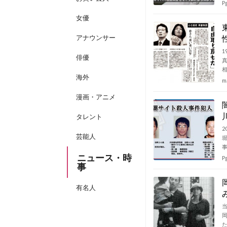
P
女優
アナウンサー
俳優
海外
m
漫画・アニメ
タレント
2
芸能人
ニュース・時
P
事
有名人