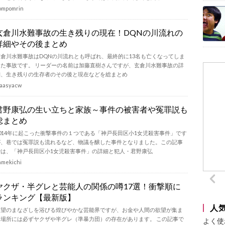
ompomrin
玄倉川水難事故の生き残りの現在！DQNの川流れの
詳細やその後まとめ
玄倉川水難事故はDQNの川流れとも呼ばれ、最終的に13名も亡くなってしま
った事故です。 リーダーの名前は加藤直樹さんですが、玄倉川水難事故の詳
細、生き残りの生存者のその後と現在などを総まとめ
aasyacw
君野康弘の生い立ちと家族～事件の被害者や冤罪説も
総まとめ
2014年に起こった衝撃事件の１つである「神戸長田区小1女児殺害事件」です
が、巷では冤罪説も流れるなど、物議を醸した事件となりました。この記事
では、「神戸長田区小1女児殺害事件」の詳細と犯人・君野康弘
amekichi
ヤクザ・半グレと芸能人の関係の噂17選！衝撃順に
ランキング【最新版】
人
羨望のまなざしを浴びる煌びやかな芸能界ですが、お金や人間の欲望が集ま
る場所には必ずヤクザや半グレ（準暴力団）の存在があります。 この記事で
よく使