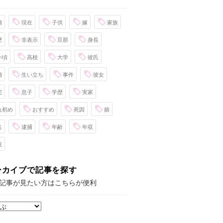
婚
現在
子供
嫁
家族
歴
非表示
旦那
身長
い頃
高校
大学
彼氏
婚
生い立ち
事件
彼女
宅
息子
学歴
実家
れ初め
おすすめ
死因
娘
名
逮捕
年齢
年収
親
ーカイブで記事を探す
記事が見たい方はこちらが便利