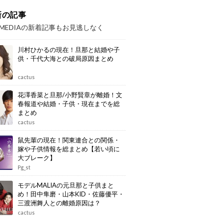
新の記事
OMEDIAの新着記事もお見逃しなく
川村ひかるの現在！旦那と結婚や子
供・千代大海との破局原因まとめ
cactus
花澤香菜と旦那/小野賢章が離婚！文
春報道や結婚・子供・現在までを総
まとめ
cactus
鼠先輩の現在！関東連合との関係・
嫁や子供情報を総まとめ【若い頃に
大ブレーク】
Pg_st
モデルMALIAの元旦那と子供まと
め！田中隼磨・山本KID・佐藤優平・
三渡洲舞人との離婚原因は？
cactus