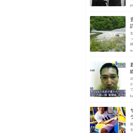
p
m
k