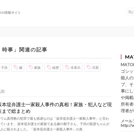
件の情報サイト
・時事」関連の記事
MA
MAT
子供
嫁
家族
経歴
非表示
旦那
ゴシッ
能人の
プ、そ
事にし
気順
や掲載
坂本堤弁護士一家殺人事件の真相！家族・犯人など現
所有者
在まで総まとめ
理者が
オウム真理教の犯罪で最も残虐なのは「坂本堤弁護士一家殺人事件」と言わ
メール
れています。 坂本堤弁護士の家族である嫁の都子さん、子供の龍彦ちゃんが
http:/
犯人に殺されました。「坂本堤弁護士一家殺人事件」の真