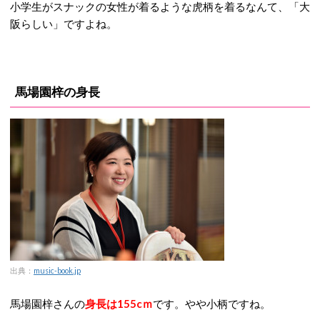
小学生がスナックの女性が着るような虎柄を着るなんて、「大
阪らしい」ですよね。
馬場園梓の身長
出典：
music-book.jp
馬場園梓さんの
身長は155cｍ
です。やや小柄ですね。