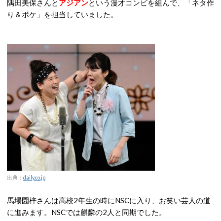
隅田美保さんと
アジアン
という漫才コンビを組んで、「ネタ作
り＆ボケ」を担当していました。
出典：
daily.co.jp
馬場園梓さんは高校2年生の時にNSCに入り、お笑い芸人の道
に進みます。NSCでは麒麟の2人と同期でした。