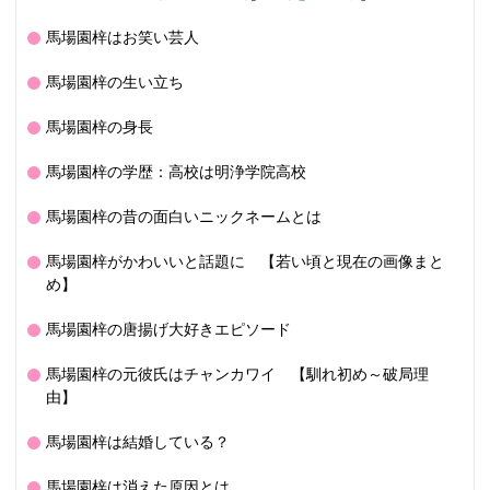
馬場園梓はお笑い芸人
馬場園梓の生い立ち
馬場園梓の身長
馬場園梓の学歴：高校は明浄学院高校
馬場園梓の昔の面白いニックネームとは
馬場園梓がかわいいと話題に 【若い頃と現在の画像まと
め】
馬場園梓の唐揚げ大好きエピソード
馬場園梓の元彼氏はチャンカワイ 【馴れ初め～破局理
由】
馬場園梓は結婚している？
馬場園梓は消えた原因とは