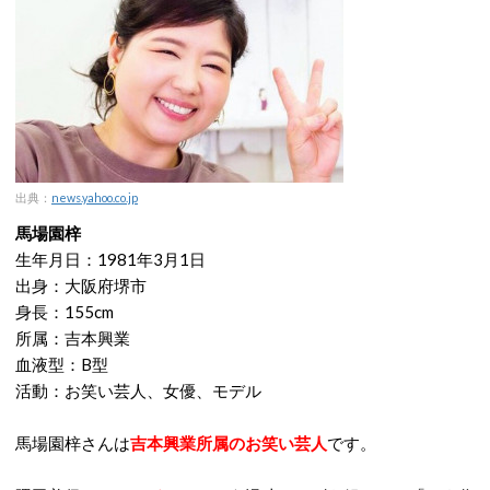
出典：
news.yahoo.co.jp
馬場園梓
生年月日：1981年3月1日
出身：大阪府堺市
身長：155cm
所属：吉本興業
血液型：B型
活動：お笑い芸人、女優、モデル
馬場園梓さんは
吉本興業所属のお笑い芸人
です。