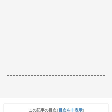
------------------------------------------------------------------
この記事の目次
[
目次を非表示
]