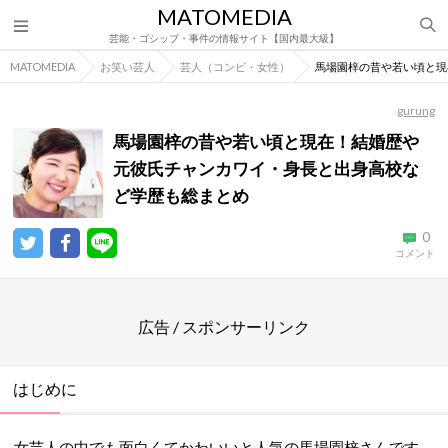
MATOMEDIA
芸能・ゴシップ・事件の情報サイト【国内最大級】
MATOMEDIA
お笑い芸人
芸人（コンビ・女性）
馬場園梓の昔や若い頃と現
gurung
馬場園梓の昔や若い頃と現在！結婚歴や
元彼氏チャンカワイ・身長と出身高校な
ど学歴も総まとめ
0
コメント
広告 / スポンサーリンク
はじめに
女芸人の中でも面白くてかわいいと人気の馬場園梓さんです