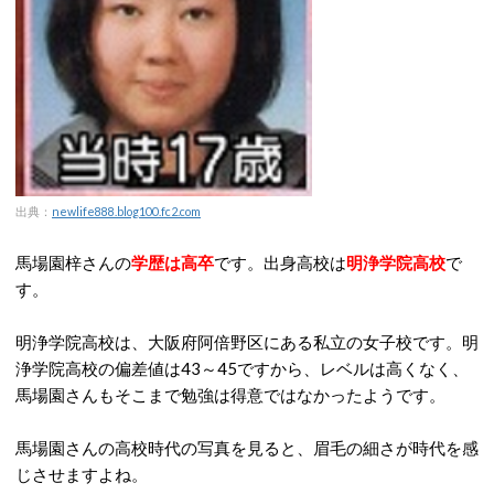
出典：
newlife888.blog100.fc2.com
馬場園梓さんの
学歴は高卒
です。出身高校は
明浄学院高校
で
す。
明浄学院高校は、大阪府阿倍野区にある私立の女子校です。明
浄学院高校の偏差値は43～45ですから、レベルは高くなく、
馬場園さんもそこまで勉強は得意ではなかったようです。
馬場園さんの高校時代の写真を見ると、眉毛の細さが時代を感
じさせますよね。