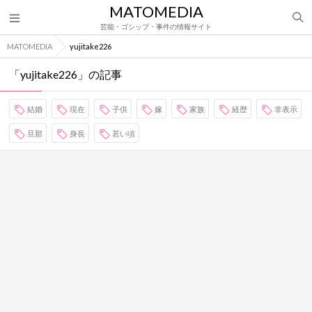
MATOMEDIA
芸能・ゴシップ・事件の情報サイト
MATOMEDIA
yujitake226
「yujitake226」の記事
結婚
現在
子供
嫁
家族
経歴
非表示
旦那
身長
若い頃