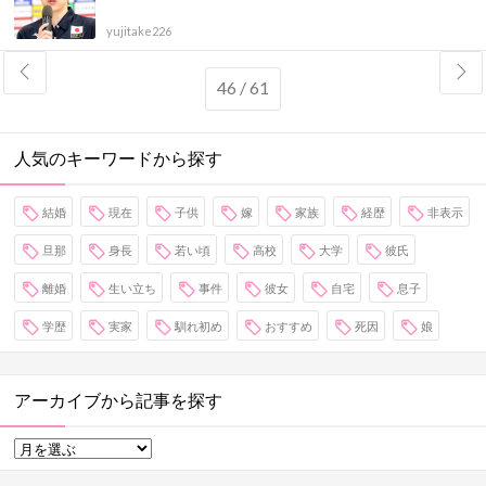
yujitake226
46 / 61
人気のキーワードから探す
結婚
現在
子供
嫁
家族
経歴
非表示
旦那
身長
若い頃
高校
大学
彼氏
離婚
生い立ち
事件
彼女
自宅
息子
学歴
実家
馴れ初め
おすすめ
死因
娘
アーカイブから記事を探す