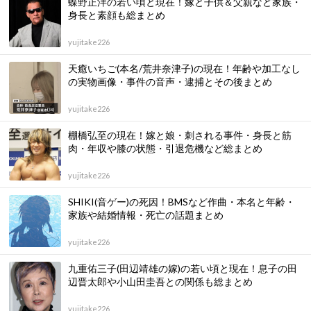
蝶野正洋の若い頃と現在！嫁と子供＆父親など家族・
身長と素顔も総まとめ
yujitake226
天癒いちご(本名/荒井奈津子)の現在！年齢や加工なし
の実物画像・事件の音声・逮捕とその後まとめ
yujitake226
棚橋弘至の現在！嫁と娘・刺される事件・身長と筋
肉・年収や膝の状態・引退危機など総まとめ
yujitake226
SHIKI(音ゲー)の死因！BMSなど作曲・本名と年齢・
家族や結婚情報・死亡の話題まとめ
yujitake226
九重佑三子(田辺靖雄の嫁)の若い頃と現在！息子の田
辺晋太郎や小山田圭吾との関係も総まとめ
yujitake226