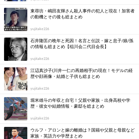
東尋坊・嶋田友輝さん殺人事件の犯人と現在！加害者
の動機とその後も総まとめ
yujitake226
石井隆匡の晩年と死因！名言と伝説・嫁と息子/娘/孫
の情報も総まとめ【稲川会二代目会長】
yujitake226
江辺真沙子(川井一仁の再婚相手)の現在！モデルの経
歴や顔画像・結婚と子供も総まとめ
yujitake226
堀米雄斗の年収と自宅！父親や家族・出身高校や学
歴・彼女や結婚情報・豪邸を総まとめ
yujitake226
ウルフ・アロンと嫁の離婚は？国籍や父親と母親など
家族・英語力や学歴まとめ