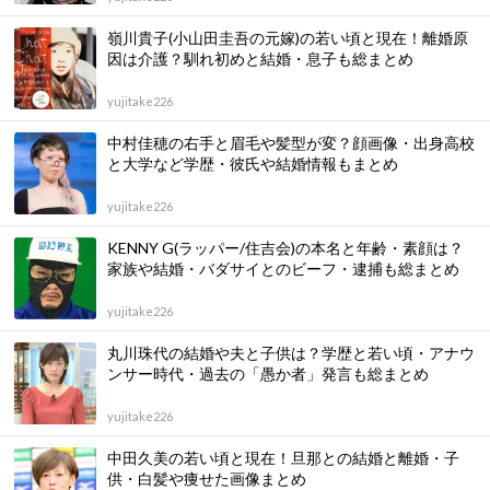
嶺川貴子(小山田圭吾の元嫁)の若い頃と現在！離婚原
因は介護？馴れ初めと結婚・息子も総まとめ
yujitake226
中村佳穂の右手と眉毛や髪型が変？顔画像・出身高校
と大学など学歴・彼氏や結婚情報もまとめ
yujitake226
KENNY G(ラッパー/住吉会)の本名と年齢・素顔は？
家族や結婚・バダサイとのビーフ・逮捕も総まとめ
yujitake226
丸川珠代の結婚や夫と子供は？学歴と若い頃・アナウ
ンサー時代・過去の「愚か者」発言も総まとめ
yujitake226
中田久美の若い頃と現在！旦那との結婚と離婚・子
供・白髪や痩せた画像まとめ