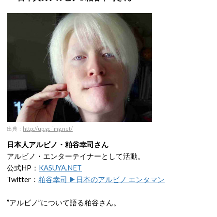
出典：
http://up.gc-img.net/
日本人アルビノ・粕谷幸司さん
アルビノ・エンターテイナーとして活動。
公式HP：
KASUYA.NET
Twitter：
粕谷幸司 ▶日本のアルビノ エンタマン
”アルビノ”について語る粕谷さん。