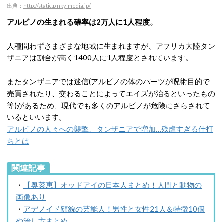
出典：
http://static.pinky-media.jp/
アルビノの生まれる確率は2万人に1人程度。
人種問わずさまざまな地域に生まれますが、アフリカ大陸タン
ザニアは割合が高く1400人に1人程度とされています。
またタンザニアでは迷信(アルビノの体のパーツが呪術目的で
売買されたり、交わることによってエイズが治るといったもの
等)があるため、現代でも多くのアルビノが危険にさらされて
いるといいます。
アルビノの人々への襲撃、タンザニアで増加…残虐すぎる仕打
ちとは
関連記事
・
【奥菜恵】オッドアイの日本人まとめ！人間と動物の
画像あり
・
アデノイド顔貌の芸能人！男性と女性21人＆特徴10個
や治し方まとめ