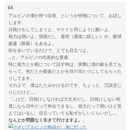
アルビノの僕が持つ症状、というか特徴について、お話し
します。
日焼けをしてしまうと、ヤケドと同じように酷いよ。
視力は弱いよ。弱視だし、羞明（過度に眩しい）や、眼球
振盪（眼振）もあるよ。
街を歩いているだけで、とても目立つよ。
…と。アルビノの代表的な要素。
特に視力とか眼について話す時は、実際に僕の眼を見ても
らって、色だとか眼振だとかを目の当たりにしてもらった
りしてます。
その上で、僕はたたみかけるのです。ちょっと、冗談交じ
りにだけど…。
「…けど、日焼けしなければ大丈夫だし、日焼けしない程
度になら日中だって外出できるし、視力だって弱いけど見
えてはいるし、目立っていても恥ずかしいくらいだし…、
なんとか問題なく生きて行けますよ。
」