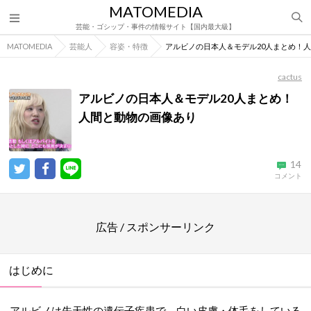
MATOMEDIA
芸能・ゴシップ・事件の情報サイト【国内最大級】
MATOMEDIA
芸能人
容姿・特徴
アルビノの日本人＆モデル20人まとめ！
cactus
アルビノの日本人＆モデル20人まとめ！
人間と動物の画像あり
14
コメント
広告 / スポンサーリンク
はじめに
アルビノは先天性の遺伝子疾患で、白い皮膚・体毛をしている