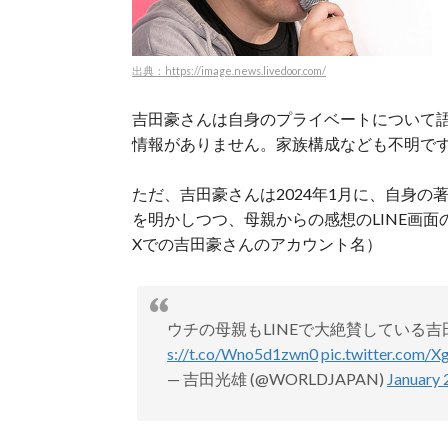
出典：https://image.news.livedoor.com/
吉田豪さんは自身のプライベートについて
情報がありません。家族構成なども不明で
ただ、吉田豪さんは2024年1月に、自身の著
を明かしつつ、母親からの感想のLINE画
Xでの吉田豪さんのアカウント名）
ウチの母親もLINEで大絶賛している吉
s://t.co/Wno5d1zwn0
pic.twitter.com/
— 吉田光雄 (@WORLDJAPAN)
January 