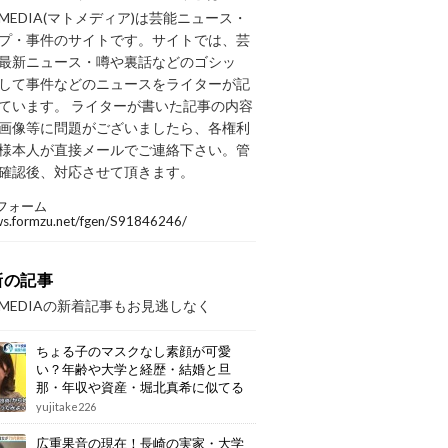
OMEDIA(マトメディア)は芸能ニュース・
プ・事件のサイトです。サイトでは、芸
最新ニュース・噂や裏話などのゴシッ
して事件などのニュースをライターが記
ています。 ライターが書いた記事の内容
画像等に問題がございましたら、各権利
様本人が直接メールでご連絡下さい。管
確認後、対応させて頂きます。
フォーム
/ws.formzu.net/fgen/S91846246/
新の記事
OMEDIAの新着記事もお見逃しなく
ちょる子のマスクなし素顔が可愛
い？年齢や大学と経歴・結婚と旦
那・年収や資産・堀北真希に似てる
画像もまとめ
yujitake226
広重果音の現在！長崎の実家・大学