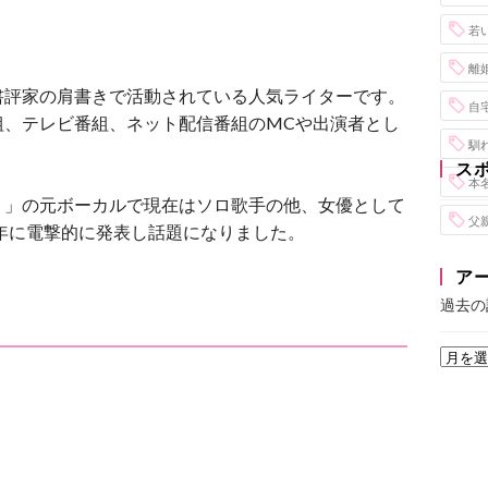
若
離
書評家の肩書きで活動されている人気ライターです。
自
組、テレビ番組、ネット配信番組のMCや出演者とし
馴
ス
本
リ」の元ボーカルで現在はソロ歌手の他、女優として
父
4年に電撃的に発表し話題になりました。
ア
過去の