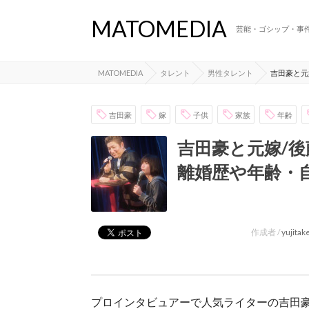
MATOMEDIA
芸能・ゴシップ・事
MATOMEDIA
タレント
男性タレント
吉田豪と元
吉田豪
嫁
子供
家族
年齢
吉田豪と元嫁/
離婚歴や年齢・
作成者 /
yujita
プロインタビュアーで人気ライターの吉田豪