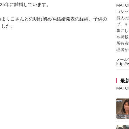
25年に離婚しています。
MAT
ゴシッ
能人の
藤まりこさんとの馴れ初めや結婚発表の経緯、子供の
プ、そ
ました。
事にし
や掲載
所有者
理者が
メール
http:/
最
MAT