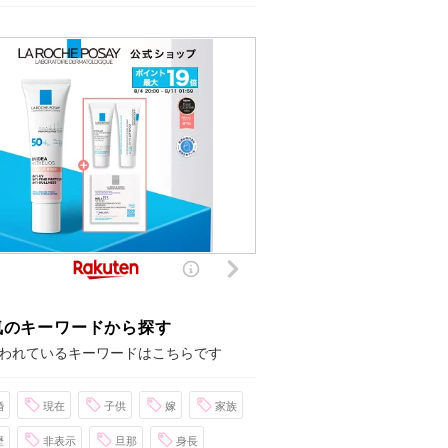
気のキーワードから探す
われているキーワードはこちらです
婚
現在
子供
嫁
家族
歴
非表示
旦那
身長