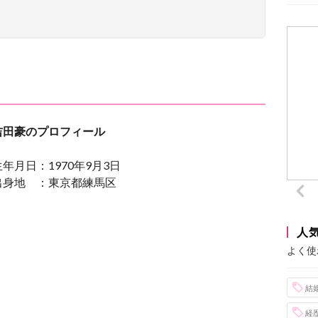
吉田豪のプロフィール
生年月日：1970年9月3日
出身地 ：東京都練馬区
人
よく使
結
経