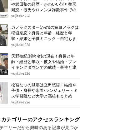
や武田塾の経歴・かわいい説と整形
疑惑・彼氏やロマンス詐欺事件での
逮捕もまとめ
yujitake226
カノックスター(かの)の嫁ヨメックは
稲垣奈恋？身長と年齢・経歴と年
収・結婚と子供ミニック・自宅もま
とめ
yujitake226
天野敬紀(傾奇者)の現在！身長と年
齢・経歴と年収・彼女や結婚・ブレ
イキングダウンでの成績・事件と逮
捕もまとめ
yujitake226
松宮なつの旦那は立田悠悟！結婚や
子供・身長や水着/ランジェリー・ミ
ス学習院など大学と高校もまとめ
yujitake226
じカテゴリーのアクセスランキング
テゴリーだから興味のある記事が見つか