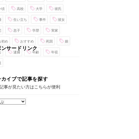
い頃
高校
大学
彼氏
婚
生い立ち
事件
彼女
宅
息子
学歴
実家
れ初め
おすすめ
死因
娘
ポンサードリンク
名
逮捕
年齢
年収
親
ーカイブで記事を探す
記事が見たい方はこちらが便利