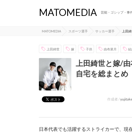
MATOMEDIA
芸能・ゴシップ・事
MATOMEDIA
スポーツ選手
サッカー選手
上田綺
上田綺世
嫁
子供
由布菜月
結
上田綺世と嫁/
自宅を総まとめ
作成者 /
yujita
日本代表でも活躍するストライカーで、現