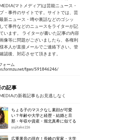
OMEDIA(マトメディア)は芸能ニュース・
プ・事件のサイトです。サイトでは、芸
最新ニュース・噂や裏話などのゴシッ
して事件などのニュースをライターが記
ています。 ライターが書いた記事の内容
画像等に問題がございましたら、各権利
様本人が直接メールでご連絡下さい。管
確認後、対応させて頂きます。
フォーム
/ws.formzu.net/fgen/S91846246/
新の記事
OMEDIAの新着記事もお見逃しなく
ちょる子のマスクなし素顔が可愛
い？年齢や大学と経歴・結婚と旦
那・年収や資産・堀北真希に似てる
画像もまとめ
yujitake226
広重果音の現在！長崎の実家・大学