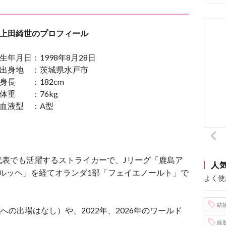
上田綺世のプロフィール
生年月日：1998年8月28日
出身地 ：茨城県水戸市
身長 ：182cm
体重 ：76kg
血液型 ：A型
表でも活躍するストライカーで、Jリーグ「鹿島ア
人
ルッヘ」を経てオランダ1部「フェイエノールト」で
よく使
結
への出場はなし）や、2022年、2026年のワールド
経