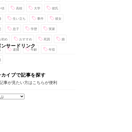
い頃
高校
大学
彼氏
婚
生い立ち
事件
彼女
宅
息子
学歴
実家
れ初め
おすすめ
死因
娘
ポンサードリンク
名
逮捕
年齢
年収
親
ーカイブで記事を探す
記事が見たい方はこちらが便利