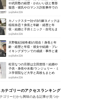
や武田塾の経歴・かわいい説と整形
疑惑・彼氏やロマンス詐欺事件での
逮捕もまとめ
yujitake226
カノックスター(かの)の嫁ヨメックは
稲垣奈恋？身長と年齢・経歴と年
収・結婚と子供ミニック・自宅もま
とめ
yujitake226
天野敬紀(傾奇者)の現在！身長と年
齢・経歴と年収・彼女や結婚・ブレ
イキングダウンでの成績・事件と逮
捕もまとめ
yujitake226
松宮なつの旦那は立田悠悟！結婚や
子供・身長や水着/ランジェリー・ミ
ス学習院など大学と高校もまとめ
yujitake226
じカテゴリーのアクセスランキング
テゴリーだから興味のある記事が見つか