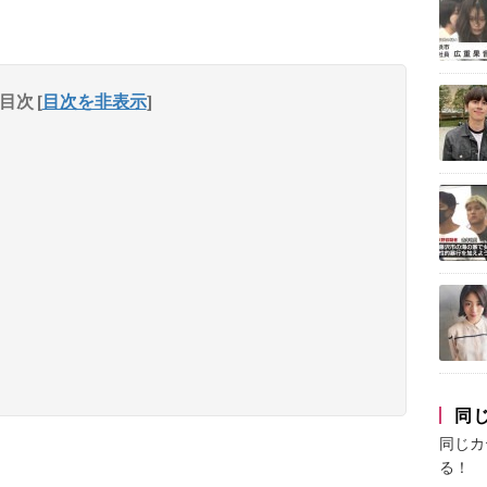
目次
[
目次を非表示
]
同
同じカ
る！