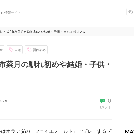
件の情報サイト
世と嫁/由布菜月の馴れ初めや結婚・子供・自宅を総まとめ
婚
自宅
馴れ初め
由布菜月の馴れ初めや結婚・子供・
0
ke226
コメント
在はオランダの「フェイエノールト」でプレーするプ
MA