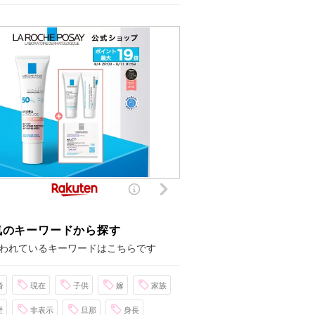
気のキーワードから探す
われているキーワードはこちらです
婚
現在
子供
嫁
家族
歴
非表示
旦那
身長