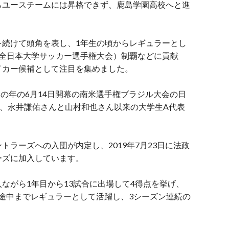
らユースチームには昇格できず、鹿島学園高校へと進
を続けて頭角を表し、1年生の頃からレギュラーとし
（全日本大学サッカー選手権大会）制覇などに貢献
イカー候補として注目を集めました。
その年の6月14日開幕の南米選手権ブラジル大会の日
、永井謙佑さんと山村和也さん以来の大学生A代表
ラーズへの入団が内定し、2019年7月23日に法政
ーズに加入しています。
ながら1年目から13試合に出場して4得点を挙げ、
ズン途中までレギュラーとして活躍し、3シーズン連続の