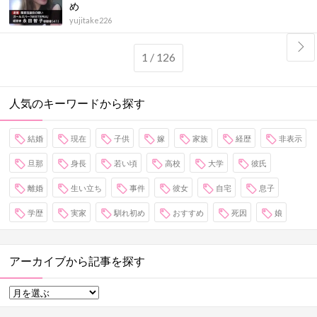
め
yujitake226
1 / 126
人気のキーワードから探す
結婚
現在
子供
嫁
家族
経歴
非表示
旦那
身長
若い頃
高校
大学
彼氏
離婚
生い立ち
事件
彼女
自宅
息子
学歴
実家
馴れ初め
おすすめ
死因
娘
アーカイブから記事を探す