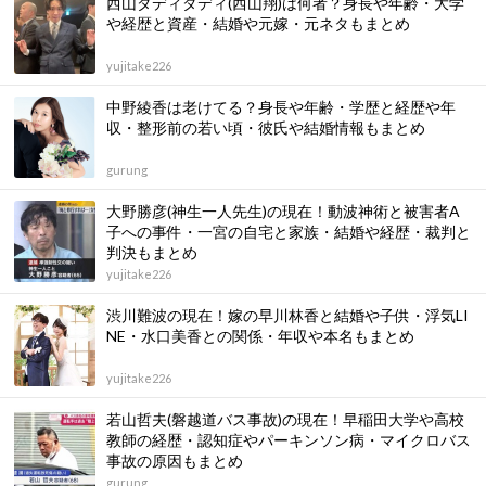
西山ダディダディ(西山翔)は何者？身長や年齢・大学
や経歴と資産・結婚や元嫁・元ネタもまとめ
yujitake226
中野綾香は老けてる？身長や年齢・学歴と経歴や年
収・整形前の若い頃・彼氏や結婚情報もまとめ
gurung
大野勝彦(神生一人先生)の現在！動波神術と被害者A
子への事件・一宮の自宅と家族・結婚や経歴・裁判と
判決もまとめ
yujitake226
渋川難波の現在！嫁の早川林香と結婚や子供・浮気LI
NE・水口美香との関係・年収や本名もまとめ
yujitake226
若⼭哲夫(磐越道バス事故)の現在！早稲田大学や高校
教師の経歴・認知症やパーキンソン病・マイクロバス
事故の原因もまとめ
gurung