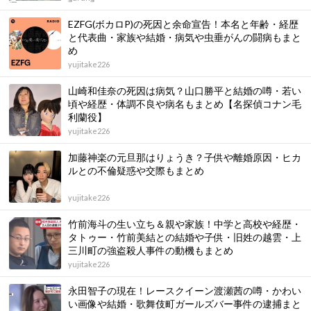
EZFG(ボカロP)の死因と余命宣告！本名と年齢・経歴
と代表曲・家族や結婚・病気や虫垂がんの闘病もまと
め
yujitake226
山崎和佳奈の死因は病気？山口勝平と結婚の噂・若い
頃や経歴・体調不良や病名もまとめ【名探偵コナン毛
利蘭役】
yujitake226
加藤神楽の元旦那はりょうき？子供や離婚原因・ヒカ
ルとの不倫疑惑や交際もまとめ
yujitake226
竹前海斗の生い立ち＆親や家族！中学と高校や経歴・
タトゥー・竹前美結との結婚や子供・旧姓の越雲・上
三川町の強盗殺人事件の動機もまとめ
yujitake226
永田智子の現在！レースクイーン渡瀬茜の噂・かわい
い画像や結婚・歌舞伎町ガールズバー事件の逮捕まと