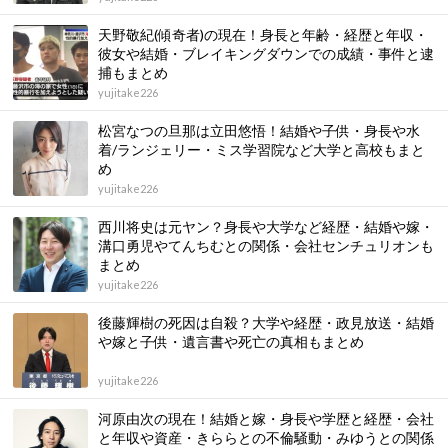
天野敬紀(傾奇者)の現在！身長と年齢・経歴と年収・
彼女や結婚・ブレイキングダウンでの成績・事件と逮
捕もまとめ
yujitake226
松宮なつの旦那は立田悠悟！結婚や子供・身長や水
着/ランジェリー・ミス学習院など大学と高校もまと
め
yujitake226
西川将史は元ヤン？身長や大学など経歴・結婚や嫁・
溝口勇児やてんちむとの関係・会社センチュリオンも
まとめ
yujitake226
後藤輝樹の死因は自殺？大学や経歴・政見放送・結婚
や嫁と子供・遺言書や死亡の真相もまとめ
yujitake226
河原由次の現在！結婚と嫁・身長や学歴と経歴・会社
と年収や資産・きららとの不倫騒動・みゆうとの関係