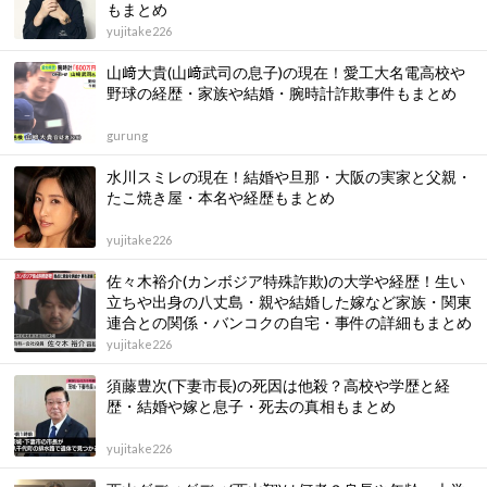
もまとめ
yujitake226
山﨑大貴(山﨑武司の息子)の現在！愛工大名電高校や
野球の経歴・家族や結婚・腕時計詐欺事件もまとめ
gurung
水川スミレの現在！結婚や旦那・大阪の実家と父親・
たこ焼き屋・本名や経歴もまとめ
yujitake226
佐々木裕介(カンボジア特殊詐欺)の大学や経歴！生い
立ちや出身の八丈島・親や結婚した嫁など家族・関東
連合との関係・バンコクの自宅・事件の詳細もまとめ
yujitake226
須藤豊次(下妻市長)の死因は他殺？高校や学歴と経
歴・結婚や嫁と息子・死去の真相もまとめ
yujitake226