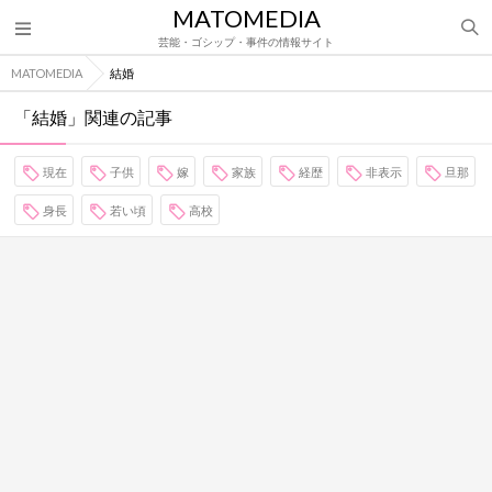
MATOMEDIA
芸能・ゴシップ・事件の情報サイト
MATOMEDIA
結婚
「結婚」関連の記事
現在
子供
嫁
家族
経歴
非表示
旦那
身長
若い頃
高校