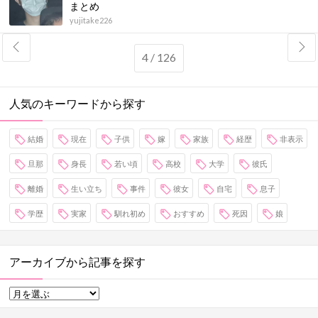
まとめ
yujitake226
4 / 126
人気のキーワードから探す
結婚
現在
子供
嫁
家族
経歴
非表示
旦那
身長
若い頃
高校
大学
彼氏
離婚
生い立ち
事件
彼女
自宅
息子
学歴
実家
馴れ初め
おすすめ
死因
娘
アーカイブから記事を探す