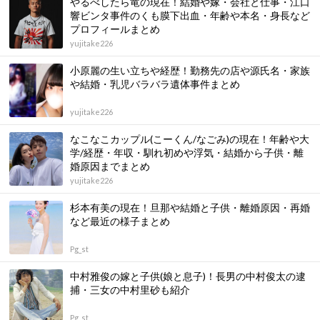
やるべしたら竜の現在！結婚や嫁・会社と仕事・江口
響ビンタ事件のくも膜下出血・年齢や本名・身長など
プロフィールまとめ
yujitake226
小原麗の生い立ちや経歴！勤務先の店や源氏名・家族
や結婚・乳児バラバラ遺体事件まとめ
yujitake226
なこなこカップル(こーくん/なごみ)の現在！年齢や大
学/経歴・年収・馴れ初めや浮気・結婚から子供・離
婚原因までまとめ
yujitake226
杉本有美の現在！旦那や結婚と子供・離婚原因・再婚
など最近の様子まとめ
Pg_st
中村雅俊の嫁と子供(娘と息子)！長男の中村俊太の逮
捕・三女の中村里砂も紹介
Pg_st