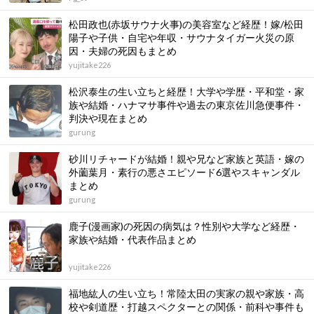
松田政也(赤坂サウナ火事)の美容室など経歴！嫁/松田
陽子や子供・自宅や年収・サウナタイガー火災の原
因・夫婦の死因もまとめ
yujitake226
松沢泰生の生い立ちと経歴！大学や学歴・平和堂・家
族や結婚・ハナマサ事件や過去の東京佐川急便事件・
判決や現在まとめ
gurung
砂川リチャードが結婚！親や兄など家族と英語・嫁の
外薗葉月・素行の悪さエピソード6選やスキャンダル
まとめ
gurung
鹿子(漫画家)の死因の病気は？性別や大学など経歴・
家族や結婚・代表作品まとめ
yujitake226
福地紘人の生い立ち！常陸太田の実家の親や家族・高
校や剣道歴・打越スペクターとの関係・前科や事件も