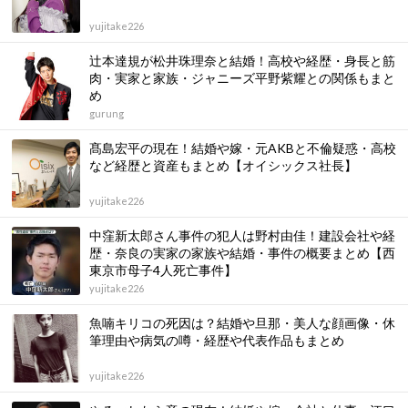
yujitake226
辻本達規が松井珠理奈と結婚！高校や経歴・身長と筋
肉・実家と家族・ジャニーズ平野紫耀との関係もまと
め
gurung
髙島宏平の現在！結婚や嫁・元AKBと不倫疑惑・高校
など経歴と資産もまとめ【オイシックス社長】
yujitake226
中窪新太郎さん事件の犯人は野村由佳！建設会社や経
歴・奈良の実家の家族や結婚・事件の概要まとめ【西
東京市母子4人死亡事件】
yujitake226
魚喃キリコの死因は？結婚や旦那・美人な顔画像・休
筆理由や病気の噂・経歴や代表作品もまとめ
yujitake226