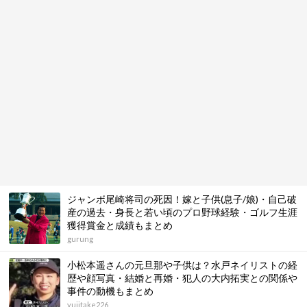
ジャンボ尾崎将司の死因！嫁と子供(息子/娘)・自己破
産の過去・身長と若い頃のプロ野球経験・ゴルフ生涯
獲得賞金と成績もまとめ
gurung
小松本遥さんの元旦那や子供は？水戸ネイリストの経
歴や顔写真・結婚と再婚・犯人の大内拓実との関係や
事件の動機もまとめ
yujitake226