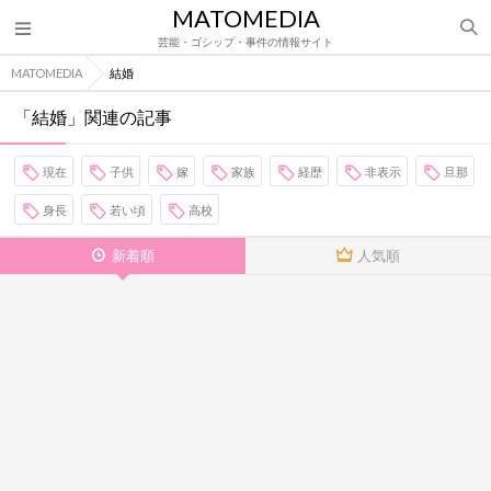
MATOMEDIA
芸能・ゴシップ・事件の情報サイト
MATOMEDIA
結婚
「結婚」関連の記事
現在
子供
嫁
家族
経歴
非表示
旦那
身長
若い頃
高校
新着順
人気順