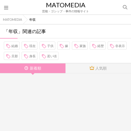
MATOMEDIA
芸能・ゴシップ・事件の情報サイト
MATOMEDIA
年収
「年収」関連の記事
結婚
現在
子供
嫁
家族
経歴
非表示
旦那
身長
若い頃
新着順
人気順