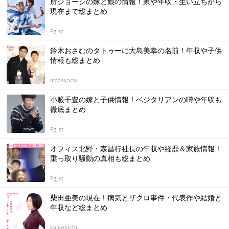
所ジョージの嫁と娘の情報！家や年収・生い立ちから
現在まで総まとめ
Pg_st
鈴木おさむのタトゥーに大島美幸の名前！年収や子供
情報も総まとめ
maasyacw
小籔千豊の嫁と子供情報！ベジタリアンの噂や年収も
徹底まとめ
Pg_st
オフィス北野・森昌行社長の年収や経歴＆家族情報！
乗っ取り騒動の真相も総まとめ
Pg_st
柴田亜美の現在！病気とザクロ事件・代表作や結婚と
年収など総まとめ
kamekichi