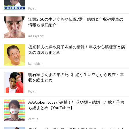
Pg_st
江頭2:50の生い立ちや伝説7選！結婚＆年収や愛車の
情報も徹底紹介
maasyacw
徳光和夫の嫁や息子＆弟の情報！年収や心筋梗塞と病
気の原因もまとめ
kamekichi
明石家さんまの弟の死…壮絶な生い立ちから現在・年
収を総まとめ
Pg_st
AAAjoken toysが逮捕！年収や顔～結婚した嫁と子供
も総まとめ【YouTuber】
cactus