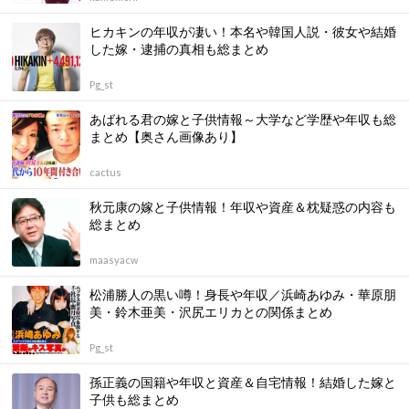
ヒカキンの年収が凄い！本名や韓国人説・彼女や結婚
した嫁・逮捕の真相も総まとめ
Pg_st
あばれる君の嫁と子供情報～大学など学歴や年収も総
まとめ【奥さん画像あり】
cactus
秋元康の嫁と子供情報！年収や資産＆枕疑惑の内容も
総まとめ
maasyacw
松浦勝人の黒い噂！身長や年収／浜崎あゆみ・華原朋
美・鈴木亜美・沢尻エリカとの関係まとめ
Pg_st
孫正義の国籍や年収と資産＆自宅情報！結婚した嫁と
子供も総まとめ