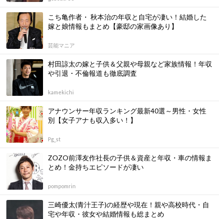
こち亀作者・ 秋本治の年収と自宅が凄い！結婚した
嫁と娘情報もまとめ【豪邸の家画像あり】
芸能マニア
村田諒太の嫁と子供＆父親や母親など家族情報！年収
や引退・不倫報道も徹底調査
kamekichi
アナウンサー年収ランキング最新40選～男性・女性
別【女子アナも収入多い！】
Pg_st
ZOZO前澤友作社長の子供＆資産と年収・車の情報ま
とめ！金持ちエピソードが凄い
pompomrin
三崎優太(青汁王子)の経歴や現在！親や高校時代・自
宅や年収・彼女や結婚情報も総まとめ