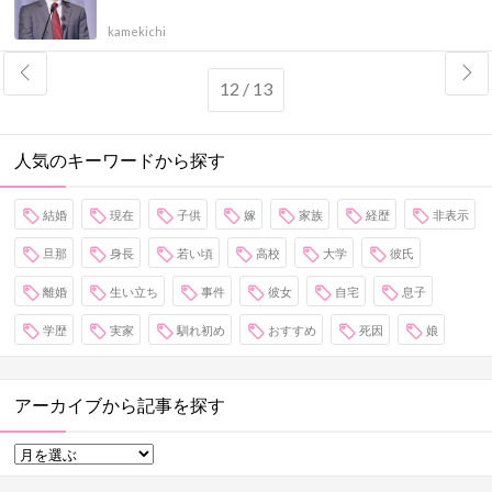
kamekichi
12 / 13
人気のキーワードから探す
結婚
現在
子供
嫁
家族
経歴
非表示
旦那
身長
若い頃
高校
大学
彼氏
離婚
生い立ち
事件
彼女
自宅
息子
学歴
実家
馴れ初め
おすすめ
死因
娘
アーカイブから記事を探す