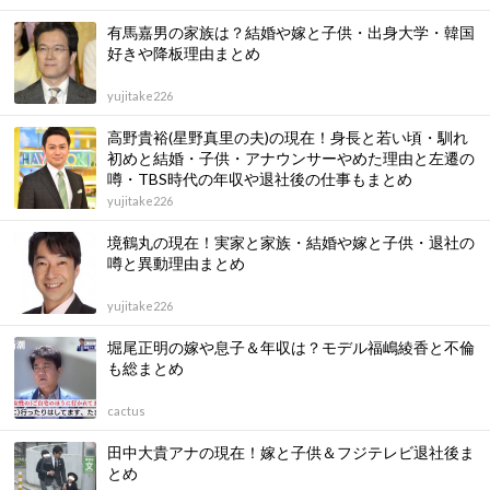
有馬嘉男の家族は？結婚や嫁と子供・出身大学・韓国
好きや降板理由まとめ
yujitake226
高野貴裕(星野真里の夫)の現在！身長と若い頃・馴れ
初めと結婚・子供・アナウンサーやめた理由と左遷の
噂・TBS時代の年収や退社後の仕事もまとめ
yujitake226
境鶴丸の現在！実家と家族・結婚や嫁と子供・退社の
噂と異動理由まとめ
yujitake226
堀尾正明の嫁や息子＆年収は？モデル福嶋綾香と不倫
も総まとめ
cactus
田中大貴アナの現在！嫁と子供＆フジテレビ退社後ま
とめ