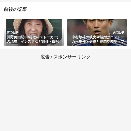
前後の記事
前の記事
次の記事
川野美由紀(中村敬斗ストーカー)
中村敬斗の彼女や結婚は？ストー
の現在！インスタなどSNS・顔写
カー事件・身長と筋肉や髪型・プ
真やジャーナリストの経歴・結婚
ロフィールもまとめ
情報・逮捕とその後まとめ
広告 / スポンサーリンク