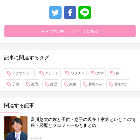
MATOMEDIAトップページに戻る
記事に関連するタグ
アナウンサー
ステージ
ワクチン
大学
嫁
子供
死因
経歴
結婚
膵臓がん
菅谷大介
関連する記事
富川悠太の嫁と子供・息子の現在！家族といとこの情
報・経歴とプロフィールもまとめ
cactus