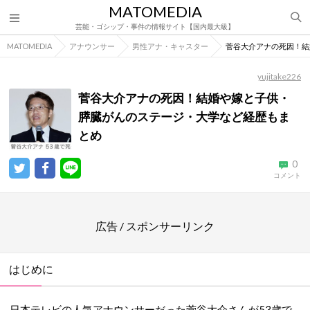
MATOMEDIA
芸能・ゴシップ・事件の情報サイト【国内最大級】
MATOMEDIA
アナウンサー
男性アナ・キャスター
菅谷大介アナの死因！結
yujitake226
菅谷大介アナの死因！結婚や嫁と子供・
膵臓がんのステージ・大学など経歴もま
とめ
0
コメント
広告 / スポンサーリンク
はじめに
日本テレビの人気アナウンサーだった菅谷大介さんが53歳で