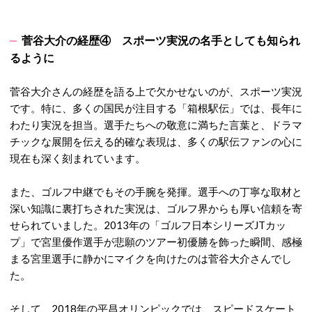
菅谷大介の経歴④ スポーツ実況の名手としても知られ
るように
菅谷大介さんの経歴を語る上で欠かせないのが、スポーツ実況
です。特に、多くの国民が注目する「箱根駅伝」では、長年に
わたり実況を担当。
選手たちへの敬意に満ちた言葉と、ドラマ
チックな展開を伝える的確な表現は、多くの駅伝ファンの心に
現在も深く刻まれています。
また、ゴルフ中継でもその手腕を発揮。
選手への丁寧な取材と
深い知識に裏打ちされた実況は、ゴルフ界からも厚い信頼を寄
せられていました。
2013年の「ゴルフ日本シリーズJTカッ
プ」で宮里優作選手が悲願のツアー初優勝を飾った瞬間、感極
まる宮里選手に静かにマイクを向けたのは菅谷大介さんでし
た。
そして、2018年の平昌オリンピックでは、スピードスケート