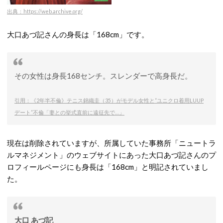
出典：https://web.archive.org/
大口あづ記さんの身長は「168cm」です。
その女性は身長168センチ。スレンダーで高身長だ。
引用：《2年半不倫》テニス錦織圭（35）がモデル女性と“ユニクロ着用LUUP
デート”不倫「妻との挙式直前に遠征先で…」
現在は削除されていますが、所属していた事務所「ニュートラ
ルマネジメント」のウェブサイトにあった大口あづ記さんのプ
ロフィールページにも身長は「168cm」と明記されていまし
た。
大口 あづ記