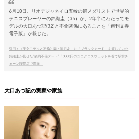
6月18日、リオデジャネイロ五輪の銅メダリストで世界的
テニスプレーヤーの錦織圭（35）が、2年半にわたってモ
デルの大口あづ記(32)と不倫関係にあることを「週刊文春
電子版」が報じた。
引用：《美女モデルと不倫》妻・観月あこに「ブラックカード」を渡していた
錦織圭が見せた“倹約不倫デート”「3000円のユニクロスウェットを着て駅前チ
ェーン喫茶店で逢瀬」
大口あづ記の実家や家族