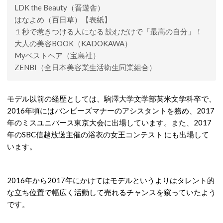
LDK the Beauty（晋遊舎）
はなよめ（百日草）【表紙】
１秒で惹きつける人になる 読むだけで「最高の自分」！
大人の美容BOOK（KADOKAWA）
Myベストヘア（宝島社）
ZENBI（全日本美容業生活衛生同業組合）
モデル以前の経歴としては、駒澤大学文学部英米文学科卒で、
2016年頃にはバンビーズマナーのアシスタントを務め、2017
年のミスユニバース東京大会に出場しています。また、2017
年のSBC信越放送主催の浴衣の女王コンテスト にも出場して
います。
2016年から2017年にかけてはモデルというよりはタレント的
な立ち位置で幅広く活動して売れるチャンスを窺っていたよう
です。