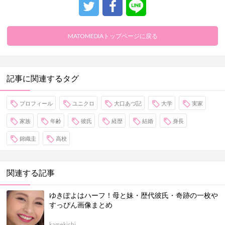
MATOMEDIAトップページに戻る
記事に関連するタグ
プロフィール
ユニクロ
大口あづ記
大学
実家
家族
年齢
彼氏
経歴
結婚
身長
錦織圭
高校
関連する記事
ゆきぽよはハーフ！母と妹・歴代彼氏・奇跡の一枚や
すっぴん画像まとめ
kamekichi