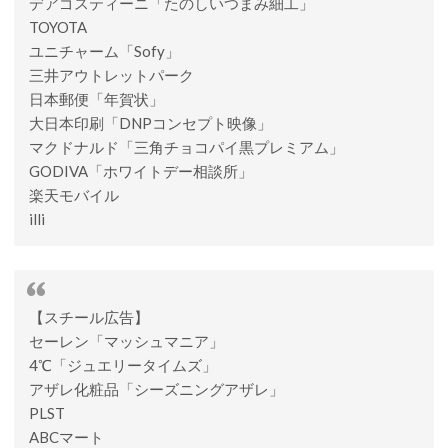
デアゴスティーニ「たのしいつまみ細工」
TOYOTA
ユニチャーム「Sofy」
三井アウトレットパーク
日本郵便「年賀状」
大日本印刷「DNPコンセプト映像」
マクドナルド「三角チョコパイ黒プレミアム」
GODIVA「ホワイトデー相談所」
楽天モバイル
illi
【スチール広告】
セーレン「マッシュマニア」
4℃「ジュエリータイムズ」
アザレ化粧品「シーズニングアザレ」
PLST
ABCマート