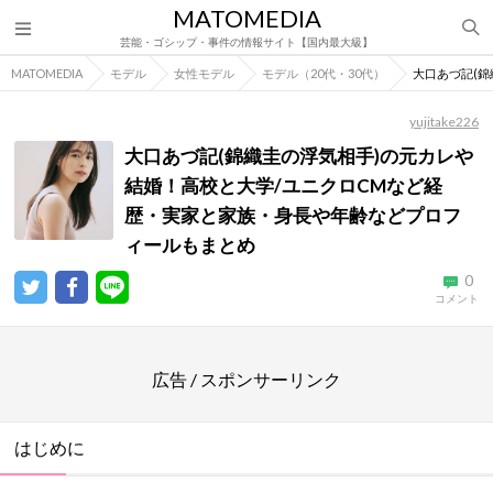
MATOMEDIA
芸能・ゴシップ・事件の情報サイト【国内最大級】
MATOMEDIA
モデル
女性モデル
モデル（20代・30代）
大口あづ記(
yujitake226
大口あづ記(錦織圭の浮気相手)の元カレや
結婚！高校と大学/ユニクロCMなど経
歴・実家と家族・身長や年齢などプロフ
ィールもまとめ
0
コメント
広告 / スポンサーリンク
はじめに