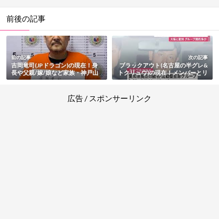
前後の記事
前の記事
次の記事
吉岡竜司(JPドラゴン)の現在！身
ブラックアウト(名古屋の半グレ&
長や父親/嫁/娘など家族・神戸山
トクリュウ)の現在！メンバーとリ
口組との関係・生い立ちと経歴・
ーダー・逮捕と事件まとめ
逮捕歴と事件もまとめ
広告 / スポンサーリンク