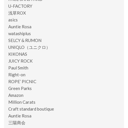
U-FACTORY
浅草ROX
asics
Auntie Rosa
watashiplus
SELCY & RUMON
UNIQLO（ユニクロ）
KIKONAS
JUICY ROCK
Paul Smith
Right-on
ROPE’ PICNIC
Green Parks
Amazon
Million Carats
Craft standard boutique
Auntie Rosa
三陽商会