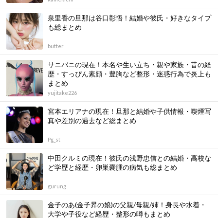
泉里香の旦那は谷口彰悟！結婚や彼氏・好きなタイプ
も総まとめ
butter
サニバニの現在！本名や生い立ち・親や家族・昔の経
歴・すっぴん素顔・豊胸など整形・迷惑行為で炎上も
まとめ
yujitake226
宮本エリアナの現在！旦那と結婚や子供情報・喫煙写
真や差別の過去など総まとめ
Pg_st
中田クルミの現在！彼氏の浅野忠信との結婚・高校な
ど学歴と経歴・卵巣嚢腫の病気も総まとめ
gurung
金子のあ(金子昇の娘)の父親/母親/姉！身長や水着・
大学や子役など経歴・整形の噂もまとめ