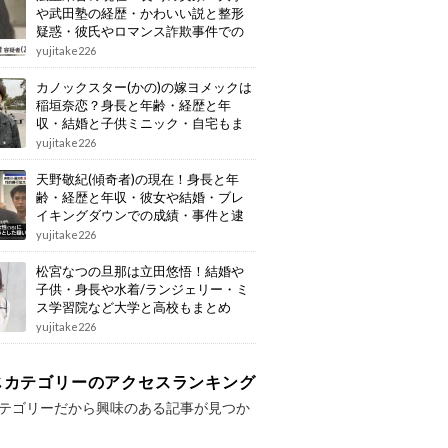
や武田塾の経歴・かわいい説と整形
疑惑・彼氏やロマンス詐欺事件での
逮捕もまとめ
yujitake226
カノックスター(かの)の嫁ヨメックは
稲垣奈恋？身長と年齢・経歴と年
収・結婚と子供ミニック・自宅もま
とめ
yujitake226
天野敬紀(傾奇者)の現在！身長と年
齢・経歴と年収・彼女や結婚・ブレ
イキングダウンでの成績・事件と逮
捕もまとめ
yujitake226
松宮なつの旦那は立田悠悟！結婚や
子供・身長や水着/ランジェリー・ミ
ス学習院など大学と高校もまとめ
yujitake226
じカテゴリーのアクセスランキング
テゴリーだから興味のある記事が見つか