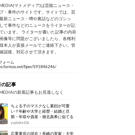
OMEDIA(マトメディア)は芸能ニュース・
プ・事件のサイトです。サイトでは、芸
最新ニュース・噂や裏話などのゴシッ
して事件などのニュースをライターが記
ています。 ライターが書いた記事の内容
画像等に問題がございましたら、各権利
様本人が直接メールでご連絡下さい。管
確認後、対応させて頂きます。
フォーム
/ws.formzu.net/fgen/S91846246/
新の記事
OMEDIAの新着記事もお見逃しなく
ちょる子のマスクなし素顔が可愛
い？年齢や大学と経歴・結婚と旦
那・年収や資産・堀北真希に似てる
画像もまとめ
yujitake226
広重果音の現在！長崎の実家・大学