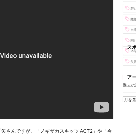
若
離
自
馴
ス
本
父
ア
過去の
矢さんですが、「ノギザカスキッツ ACT2」や「今