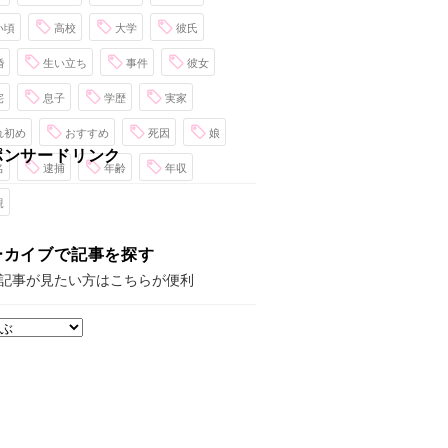
い頃
高校
大学
彼氏
婚
生い立ち
事件
彼女
宅
息子
学歴
実家
れ初め
おすすめ
死因
娘
ポンサードリンク
名
逮捕
年齢
年収
親
ーカイブで記事を探す
記事が見たい方はこちらが便利