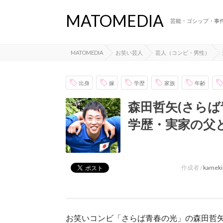
MATOMEDIA
芸能・ゴシップ・事
MATOMEDIA
お笑い芸人
芸人（コンビ・男性）
出身
嫁
学歴
家族
年齢
森田哲矢(さらば
学歴・実家の父
作成者 /
kameki
お笑いコンビ「さらば青春の光」の森田哲