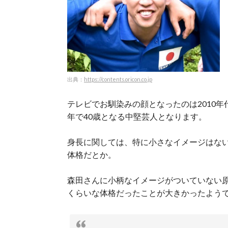
出典：
https://contents.oricon.co.jp
テレビでお馴染みの顔となったのは2010年
年で40歳となる中堅芸人となります。
身長に関しては、特に小さなイメージはない
体格だとか。
森田さんに小柄なイメージがついていない原
くらいな体格だったことが大きかったよう