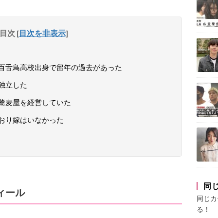
目次
[
目次を非表示
]
百舌鳥高校出身で留年の過去があった
独立した
蕎麦屋を経営していた
おり嫁はいなかった
同
ィール
同じカ
る！