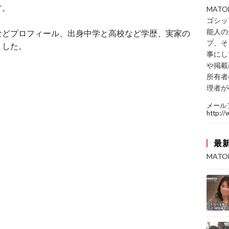
す。
MAT
ゴシッ
能人の
などプロフィール、出身中学と高校など学歴、実家の
プ、そ
ました。
事にし
や掲載
所有者
理者が
メール
http:/
最
MAT