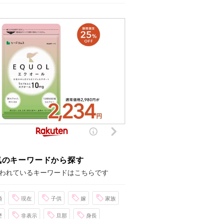
気のキーワードから探す
われているキーワードはこちらです
婚
現在
子供
嫁
家族
歴
非表示
旦那
身長