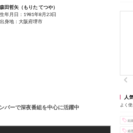
森田哲矢（もりた てつや）
生年月日：1981年8月23日
出身地：大阪府堺市
人
よく使
ンバーで深夜番組を中心に活躍中
結
経