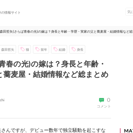
件の情報サイト
森田哲矢(さらば青春の光)の嫁は？身長と年齢・学歴・実家の父と蕎麦屋・結婚情報など総
森田哲矢
猫
留年
結婚
身長
青春の光)の嫁は？身長と年齢・
と蕎麦屋・結婚情報など総まとめ
0
chi
コメント
矢さんですが、デビュー数年で独立騒動を起こすな
MA