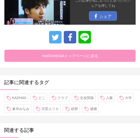
この記事が役に立ったと思ったら
シ
ェア
を押してね
シェア
MATOMEDIAトップページに戻る
記事に関連するタグ
KAZMAX
どこ
クラブ
交友関係
人脈
大学
峯岸みなみ
沢尻エリカ
経歴
逮捕
関連する記事