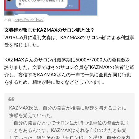
出典：
https://toushi.love/
文春砲が報じたKAZMAXのサロン砲とは？
2019年6月に週刊文春は、KAZMAXの”サロン砲”による利益享
受を報じました。
KAZMAXさんのサロンは最盛期に5000〜7000人の会員数を
誇りました。文春ではそのサロン会員を”KAZMAXの信者”と紹
介し、妄信するKAZMAXさんの一声で一気に全員が同じ行動
をするため、相場が時に動くなどとしています。
KAZMAX氏は、自分の発言が相場に影響を与えることに
快感を覚えていった。
「自分の発言ひとつでサロン生が持つ億単位の資金が動く
こともあるんです。KAZMAXはそれを自分の力だと錯覚
していっ
た。彼はそれを『サロン砲』と呼び、自分や身内