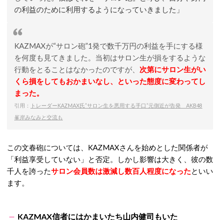
の利益のために利用するようになっていきました」
KAZMAXが“サロン砲”1発で数千万円の利益を手にする様
を何度も見てきました。当初はサロン生が損をするような
行動をとることはなかったのですが、
次第にサロン生がい
くら損をしてもおかまいなし、といった態度に変わってし
まった。
引用：
トレーダーKAZMAX氏”サロン生を悪用する手口”元側近が告発 AKB48
峯岸みなみと交流も
この文春砲については、KAZMAXさんを始めとした関係者が
「利益享受していない」と否定。しかし影響は大きく、彼の数
千人を誇った
サロン会員数は激減し数百人程度になった
といい
ます。
KAZMAX信者にはかまいたち山内健司もいた