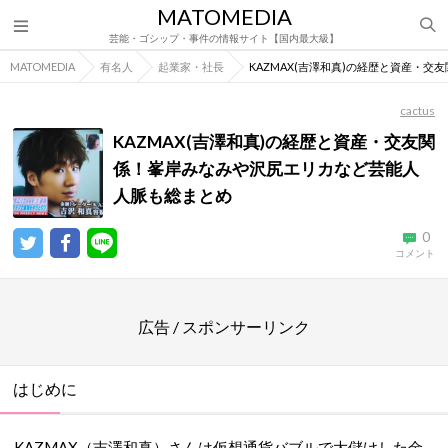
MATOMEDIA
芸能・ゴシップ・事件の情報サイト【国内最大級】
MATOMEDIA
有名人
起業家・社長
KAZMAX(吉澤和真)の経歴と資産・
cactus
KAZMAX(吉澤和真)の経歴と資産・交友関
係！峯岸みなみや沢尻エリカなど芸能人
人脈も総まとめ
0
コメント
広告 / スポンサーリンク
はじめに
KAZMAX（吉澤和真）さんは仮想通貨バブルで大儲けした金