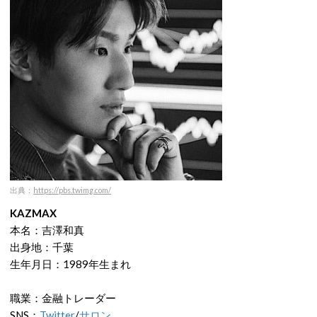
出典：
https://pbs.twimg.com/
KAZMAX
本名：吉澤和真
出身地：千葉
生年月日：1989年生まれ
職業：金融トレーダー
SNS：
Twitter
/
サロン