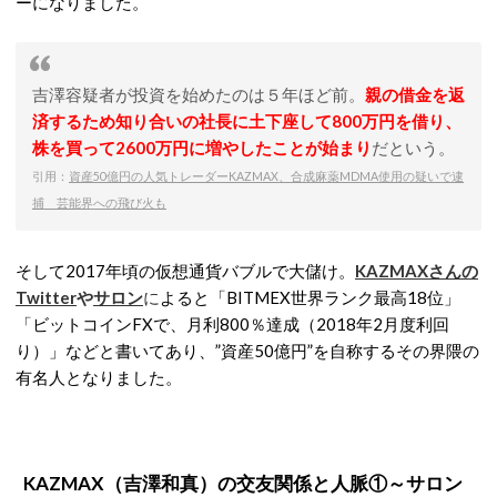
ーになりました。
吉澤容疑者が投資を始めたのは５年ほど前。
親の借金を返
済するため知り合いの社長に土下座して800万円を借り、
株を買って2600万円に増やしたことが始まり
だという。
引用：
資産50億円の人気トレーダーKAZMAX、合成麻薬MDMA使用の疑いで逮
捕 芸能界への飛び火も
そして2017年頃の仮想通貨バブルで大儲け。
KAZMAXさんの
Twitter
や
サロン
に
よると「BITMEX世界ランク最高18位」
「ビットコインFXで、月利800％達成（2018年2月度利回
り）」などと書いてあり、”資産50億円”を自称するその界隈の
有名人となりました。
KAZMAX（吉澤和真）の交友関係と人脈①～サロン