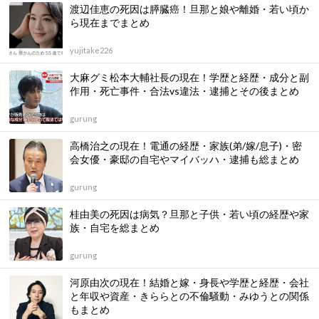
渡辺佳恵の死因は膵臓癌！旦那と娘や離婚・若い頃か
ら現在までまとめ
yujitake226
大麻グミ松本大輔社長の現在！学歴と経歴・成分と副
作用・死亡事件・合法vs違法・逮捕とその後まとめ
gurung
高橋治之の現在！電通の経歴・家族(弟/嫁/息子)・密
会女優・豪邸の自宅やマイバッハ・逮捕も総まとめ
gurung
桂由美の死因は病気？旦那と子供・若い頃の経歴や家
族・自宅を総まとめ
gurung
河原由次の現在！結婚と嫁・身長や学歴と経歴・会社
と年収や資産・きららとの不倫騒動・みゆうとの関係
もまとめ