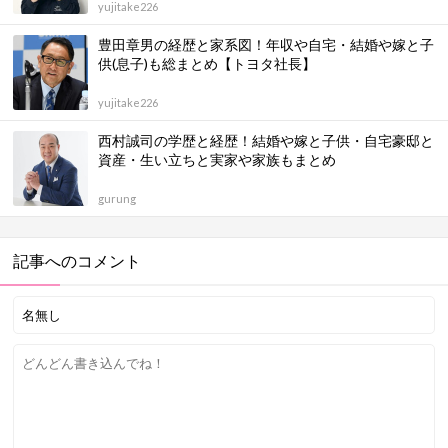
yujitake226
豊田章男の経歴と家系図！年収や自宅・結婚や嫁と子
供(息子)も総まとめ【トヨタ社長】
yujitake226
西村誠司の学歴と経歴！結婚や嫁と子供・自宅豪邸と
資産・生い立ちと実家や家族もまとめ
gurung
記事へのコメント