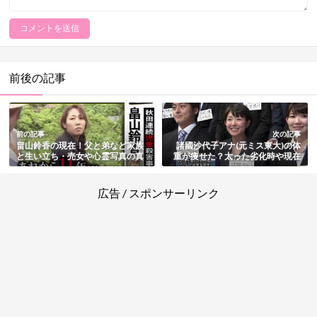
前後の記事
前の記事
次の記事
畠山鈴香の現在！父と弟など家族
諸國沙代子アナ(元ミス東大)の体
と生い立ち・売女や心霊写真の真
重が痩せた？太った劣化時や現在
相まとめ【秋田児童連続殺害事
の画像まとめ
件】
広告 / スポンサーリンク