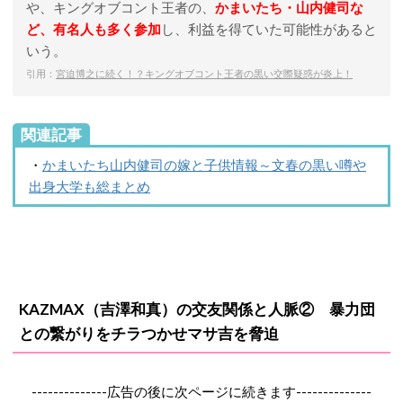
や、キングオブコント王者の、
かまいたち・山内健司な
ど、有名人も多く参加
し、利益を得ていた可能性があると
いう。
引用：
宮迫博之に続く！？キングオブコント王者の黒い交際疑惑が炎上！
関連記事
・
かまいたち山内健司の嫁と子供情報～文春の黒い噂や
出身大学も総まとめ
KAZMAX（吉澤和真）の交友関係と人脈② 暴力団
との繋がりをチラつかせマサ吉を脅迫
--------------広告の後に次ページに続きます--------------