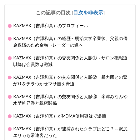
この記事の目次
[
目次を非表示
]
KAZMAX（吉澤和真）のプロフィール
KAZMAX（吉澤和真）の経歴～明治大学卒業後、父親の借
金返済のため金融トレーダーの道へ
KAZMAX（吉澤和真）の交友関係と人脈①～サロン砲報道
以降は会員数は激減
KAZMAX（吉澤和真）の交友関係と人脈② 暴力団との繋
がりをチラつかせマサ吉を脅迫
KAZMAX（吉澤和真）の交友関係と人脈③ 峯岸みなみや
水埜帆乃香と親密関係
KAZMAX（吉澤和真）がMDMA使用容疑で逮捕
KAZMAX（吉澤和真）が逮捕されたクラブはどこ？～沢尻
エリカも常連客だった