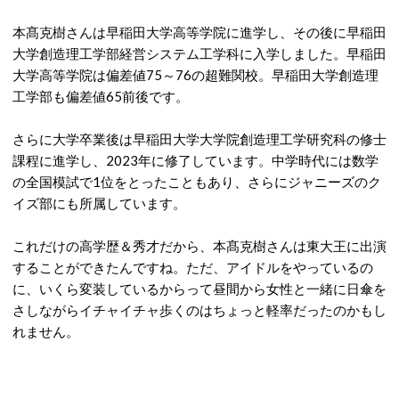
本髙克樹さんは早稲田大学高等学院に進学し、その後に早稲田
大学創造理工学部経営システム工学科に入学しました。早稲田
大学高等学院は偏差値75～76の超難関校。早稲田大学創造理
工学部も偏差値65前後です。
さらに大学卒業後は早稲田大学大学院創造理工学研究科の修士
課程に進学し、2023年に修了しています。中学時代には数学
の全国模試で1位をとったこともあり、さらにジャニーズのク
イズ部にも所属しています。
これだけの高学歴＆秀才だから、本髙克樹さんは東大王に出演
することができたんですね。ただ、アイドルをやっているの
に、いくら変装しているからって昼間から女性と一緒に日傘を
さしながらイチャイチャ歩くのはちょっと軽率だったのかもし
れません。