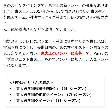
そのようなタイミングで、東大王の新メンバーの募集がありま
した。東大王とは2017年からTBSで放送されていた東大生と
芸能人チームが対決するクイズ番組で、伊沢拓司さんや鈴木光
さ
ん、鶴崎修功さんなども出演していました。
河野さんはテレビのバラエティ番組に無理やり身を投じれば、
常識も身につくし、長期目標のためのマイルストーン的なもの
も設定できると思い、
東大王のメンバーに応募
して、Paraviの
「プロジェクト東大王」を経てメンバーに加入し、人気メンバ
ーになります。
＜河野ゆかりさんの異名＞
・「東大医学部模試全国5位」（6thシーズン）
・「東大医学部の絶景クイーン」（7thシーズン）
・「東大医学部クイーン」（9thシーズン）