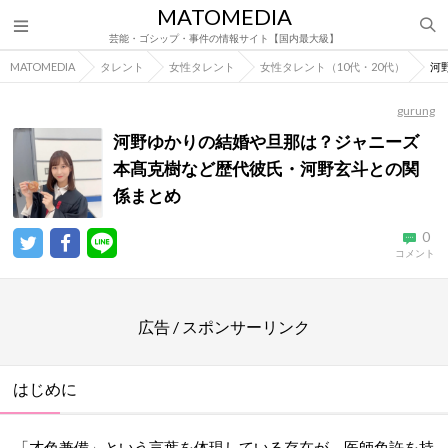
MATOMEDIA
芸能・ゴシップ・事件の情報サイト【国内最大級】
MATOMEDIA
タレント
女性タレント
女性タレント（10代・20代）
河
gurung
河野ゆかりの結婚や旦那は？ジャニーズ
本髙克樹など歴代彼氏・河野玄斗との関
係まとめ
0
コメント
広告 / スポンサーリンク
はじめに
「才色兼備」という言葉を体現している存在が、医師免許を持