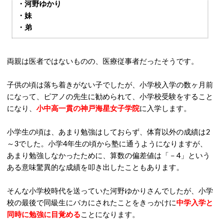
・河野ゆかり
・妹
・弟
両親は医者ではないものの、医療従事者だったそうです。
子供の頃は落ち着きがない子でしたが、小学校入学の数ヶ月前
になって、ピアノの先生に勧められて、小学校受験をすること
になり、
小中高一貫の神戸海星女子学院
に入学します。
小学生の頃は、あまり勉強はしておらず、体育以外の成績は2
～3でした。小学4年生の頃から塾に通うようになりますが、
あまり勉強しなかったために、算数の偏差値は「－4」という
ある意味驚異的な成績を叩き出したこともあります。
そんな小学校時代を送っていた河野ゆかりさんでしたが、小学
校の最後で同級生にバカにされたことをきっかけに
中学入学と
同時に勉強に目覚める
ことになります。