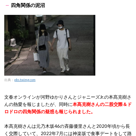
四角関係の泥沼
出典：
pbs.twimg.com
文春オンラインが河野ゆかりさんとジャニーズJr.の本髙克樹さ
んの熱愛を報じましたが、同時に
本髙克樹さんの二股交際＆ド
ロドロの四角関係の疑惑も報じられました。
本髙克樹さんは元乃木坂46の斉藤優里さんと2020年頃から長
く交際していて、2022年7月には神楽坂で食事デートをして路