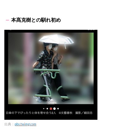
本髙克樹との馴れ初め
出典：
pbs.twimg.com