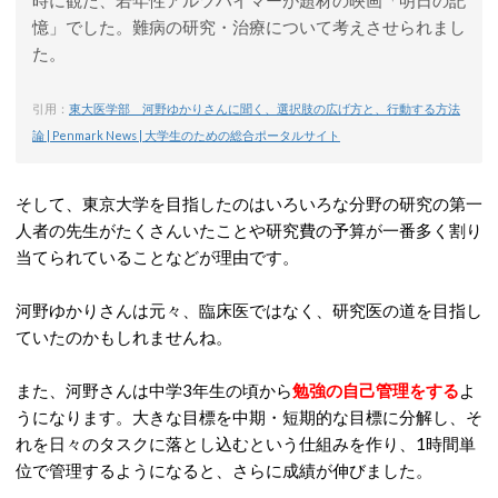
時に観た、若年性アルツハイマーが題材の映画「明日の記
憶」でした。難病の研究・治療について考えさせられまし
た。
引用：
東大医学部 河野ゆかりさんに聞く、選択肢の広げ方と、行動する方法
論 | Penmark News | 大学生のための総合ポータルサイト
そして、東京大学を目指したのはいろいろな分野の研究の第一
人者の先生がたくさんいたことや研究費の予算が一番多く割り
当てられていることなどが理由です。
河野ゆかりさんは元々、臨床医ではなく、研究医の道を目指し
ていたのかもしれませんね。
また、河野さんは中学3年生の頃から
勉強の自己管理をする
よ
うになります。大きな目標を中期・短期的な目標に分解し、そ
れを日々のタスクに落とし込むという仕組みを作り、1時間単
位で管理するようになると、さらに成績が伸びました。