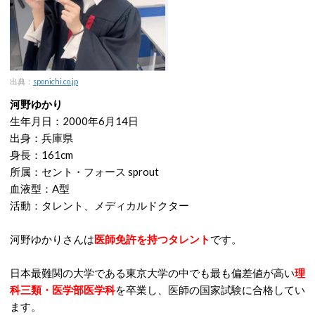
出典：
sponichi.co.jp
河野ゆかり
生年月日：2000年6月14日
出身：兵庫県
身長：161cm
所属：セント・フォース sprout
血液型：A型
活動：タレント、メディカルドクター
河野ゆかりさんは
医師免許を持つタレント
です。
日本最難関の大学である東京大学の中でも最も偏差値が高い
理
科三類・医学部医学科
を卒業し、医師の国家試験に合格してい
ます。