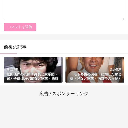
前後の記事
前の記事
次の記事
松田優作の死因！身長と家系図・
モト冬樹の現在！結婚した嫁と
嫁と子供(息子/娘)など家族・膀胱
娘・兄など家族・病気での入院と
がんの闘病と最期まとめ
その後まとめ
広告 / スポンサーリンク