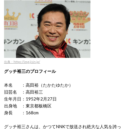
出典：https://img.jisin.jp/
グッチ裕三のプロフィール
本名 ：高田裕（たかたゆたか）
旧芸名 ：高田裕三
生年月日：1952年2月27日
出身地 ：東京都板橋区
身長 ：168cm
グッチ裕三さんは、かつてNNKで放送され絶大な人気を誇っ