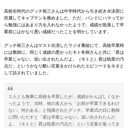
高校生時代のグッチ裕三さんは中学時代から引き続き水泳部に
所属してキャプテンを務めました。ただ、バンドにハマってか
ら勉強にはあまり力を入れなかったようで、成績が急落して卒
業前にはかなり悪い成績だったことを明かしています。
グッチ裕三さんはゲスト出演したラジオ番組にて、高校卒業時
には教師に、同じく成績の悪かったモト冬樹さんと共に「君は
卒業じゃない。追い出されたんだよ。（モトと）君は暁星の汚
点だ」というかなり酷い言葉をかけられたエピソードをネタと
して話されていました。
２人とも無事に高校を卒業したが、成績がかんばしくなか
ったようで、当時、他の友人から「お前が卒業できるわけ
ない。何かある」と指摘されたグッチ。卒業式の日に教師
に問いただすと「君は卒業じゃない。追い出されたんだ
よ。（モトと）君は暁星の汚点だ」という言葉が返ってき