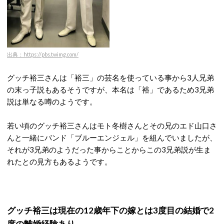
出典：https://pbs.twimg.com/
グッチ裕三さんは「裕三」の芸名を使っている事から3人兄弟
の末っ子説もあるそうですが、本名は「裕」であるため3兄弟
説は単なる噂のようです。
若い頃のグッチ裕三さんはモト冬樹さんとその兄のエド山口さ
んと一緒にバンド「ブルーエンジェル」を組んでいましたが、
それが3兄弟のようだった事からことからこの3兄弟説が生ま
れたとの見方もあるようです。
グッチ裕三は現在の12歳年下の嫁とは3度目の結婚で2
度の離婚経験あり