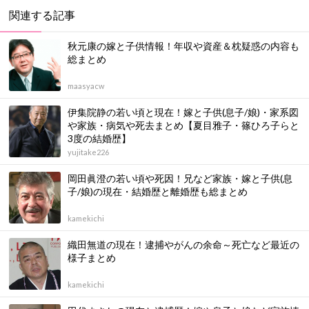
関連する記事
秋元康の嫁と子供情報！年収や資産＆枕疑惑の内容も
総まとめ
maasyacw
伊集院静の若い頃と現在！嫁と子供(息子/娘)・家系図
や家族・病気や死去まとめ【夏目雅子・篠ひろ子らと
3度の結婚歴】
yujitake226
岡田眞澄の若い頃や死因！兄など家族・嫁と子供(息
子/娘)の現在・結婚歴と離婚歴も総まとめ
kamekichi
織田無道の現在！逮捕やがんの余命～死亡など最近の
様子まとめ
kamekichi