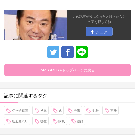
この記事が役に立ったと思ったら
シ
ェア
を押してね
シェア
MATOMEDIAトップページに戻る
記事に関連するタグ
グッチ裕三
兄弟
嫁
子供
学歴
家族
最近見ない
現在
病気
結婚