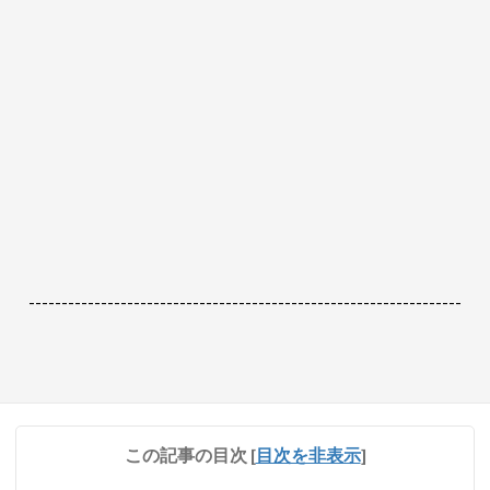
------------------------------------------------------------------
この記事の目次
[
目次を非表示
]