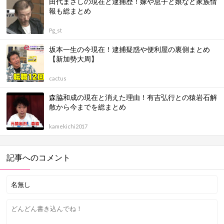
田代まさしの現在と逮捕歴！嫁や息子と娘など家族情
報も総まとめ
Pg_st
坂本一生の今現在！逮捕疑惑や便利屋の裏側まとめ
【新加勢大周】
cactus
森脇和成の現在と消えた理由！有吉弘行との猿岩石解
散から今までを総まとめ
kamekichi2017
記事へのコメント