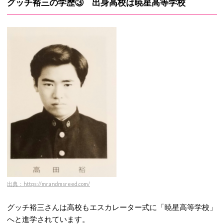
グッチ裕三の学歴③ 出身高校は暁星高等学校
出典：https://mrandmsreed.com/
グッチ裕三さんは高校もエスカレーター式に「暁星高等学校」
へと進学されています。