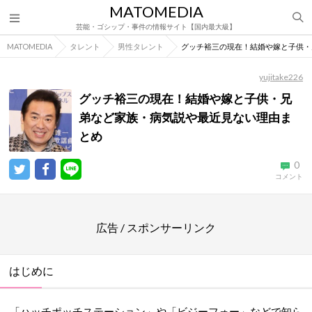
MATOMEDIA
芸能・ゴシップ・事件の情報サイト【国内最大級】
MATOMEDIA
タレント
男性タレント
グッチ裕三の現在！結婚や嫁と子供・
yujitake226
グッチ裕三の現在！結婚や嫁と子供・兄
弟など家族・病気説や最近見ない理由ま
とめ
0
コメント
広告 / スポンサーリンク
はじめに
「ハッチポッチステーション」や「ビジーフォー」などで知ら