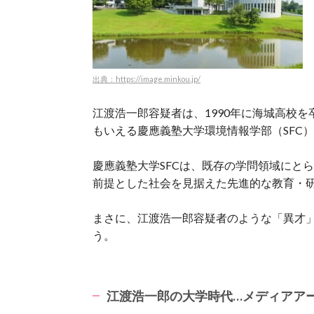
出典：https://image.minkou.jp/
江渡浩一郎容疑者は、1990年に海城高校
もいえる慶應義塾大学環境情報学部（SFC
慶應義塾大学SFCは、既存の学問領域にと
前提とした社会を見据えた先進的な教育・
まさに、江渡浩一郎容疑者のような「異才
う。
江渡浩一郎の大学時代…メディアア