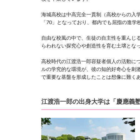
海城高校は
中高完全一貫制（高校からの入
「70」となっており、
都内でも屈指の進学
自由な校風の中で、生徒の自主性を重んじ
らわれない探究心や創造性を育む土壌とな
高校時代の江渡浩一郎容疑者個人の活動に
ルの学究的な環境が、彼の知的好奇心を刺
で重要な基盤を形成したことは想像に難く
江渡浩一郎の出身大学は「慶應義塾