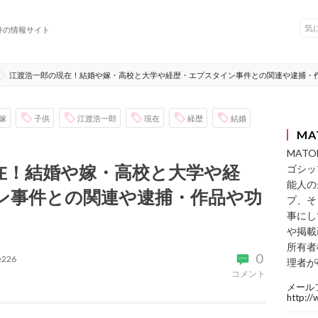
件の情報サイト
江渡浩一郎の現在！結婚や嫁・高校と大学や経歴・エプスタイン事件との関連や逮捕・
嫁
子供
江渡浩一郎
現在
経歴
結婚
MA
MAT
在！結婚や嫁・高校と大学や経
ゴシッ
能人の
ン事件との関連や逮捕・作品や功
プ、そ
事にし
や掲載
所有者
0
ke226
理者が
コメント
メール
http:/