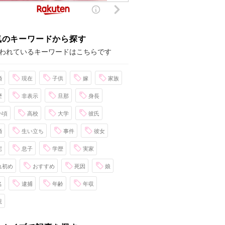
気のキーワードから探す
われているキーワードはこちらです
婚
現在
子供
嫁
家族
歴
非表示
旦那
身長
い頃
高校
大学
彼氏
婚
生い立ち
事件
彼女
宅
息子
学歴
実家
れ初め
おすすめ
死因
娘
名
逮捕
年齢
年収
親