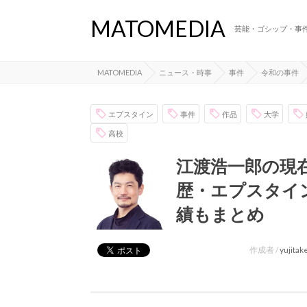
MATOMEDIA
芸能・ゴシップ・事
MATOMEDIA
ニュース・時事
事件
令和の事件
エプスタイン
事件
作品
大学
高校
江渡浩一郎の現
歴・エプスタイ
績もまとめ
作成者 /
yujita