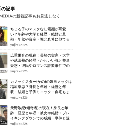
新の記事
OMEDIAの新着記事もお見逃しなく
ちょる子のマスクなし素顔が可愛
い？年齢や大学と経歴・結婚と旦
那・年収や資産・堀北真希に似てる
画像もまとめ
yujitake226
広重果音の現在！長崎の実家・大学
や武田塾の経歴・かわいい説と整形
疑惑・彼氏やロマンス詐欺事件での
逮捕もまとめ
yujitake226
カノックスター(かの)の嫁ヨメックは
稲垣奈恋？身長と年齢・経歴と年
収・結婚と子供ミニック・自宅もま
とめ
yujitake226
天野敬紀(傾奇者)の現在！身長と年
齢・経歴と年収・彼女や結婚・ブレ
イキングダウンでの成績・事件と逮
捕もまとめ
yujitake226