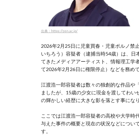
出典：https://zen.ac.jp/
2026年2月25日に児童買春・児童ポルノ
いちろう）容疑者（逮捕当時54歳）は、
日
てきたメディアアーティスト、情報理工学
て2026年2月26日に権限停止）などを務め
江渡浩一郎容疑者は数々の独創的な作品や
ましたが、15歳の少女に現金を渡してわい
の輝かしい経歴に大きな影を落とす事にな
ここでは江渡浩一郎容疑者の高校や大学時
与えた事件の概要と現在の状況などについ
す。