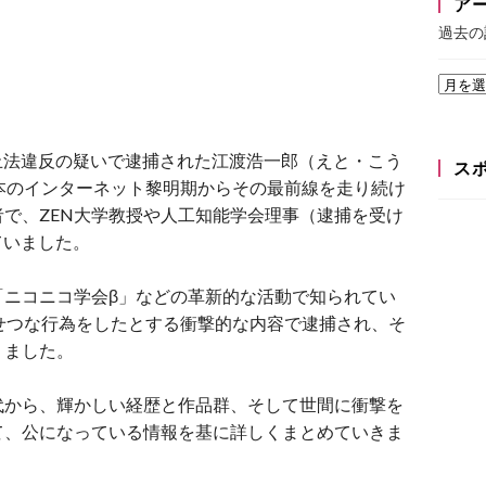
ア
過去の
禁止法違反の疑いで逮捕された江渡浩一郎（えと・こう
ス
本のインターネット黎明期からその最前線を走り続け
者で、
ZEN大学教授や人工知能学会理事（逮捕を受け
ていました。
「ニコニコ学会β」などの革新的な活動で知られてい
せつな行為をしたとする衝撃的な内容で逮捕され、そ
りました。
代から、
輝かしい経歴と作品群、そして世間に衝撃を
て、公になっている情報を基に詳しくまとめていきま