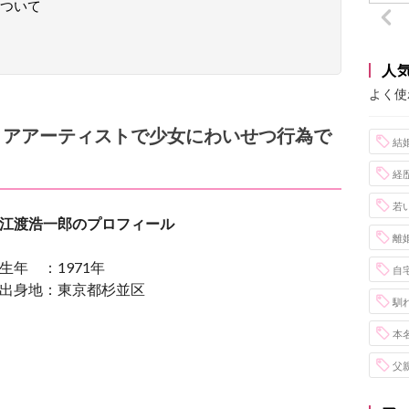
ついて
人
よく使
ィアアーティストで少女にわいせつ行為で
結
経
若
江渡浩一郎のプロフィール
離
生年 ：1971年
自
出身地：東京都杉並区
馴
本
父