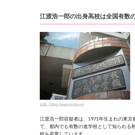
江渡浩一郎の出身高校は全国有数
出典：https://www.minkou.jp/
江渡浩一郎容疑者は、1971年生まれの東
て、都内でも有数の進学校として知られる私
校を卒業しています。