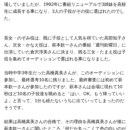
場していましたが、1982年に番組リニューアルで3姉妹を高校
生に成長する事になり、3人の子役がその役に選ばれたのでし
た。
長女・のぞみ役は、既に子役として人気を得ていた高部知子さ
ん、次女・かなえ役は、萩本欽一さんの番組「週刊欽曜日」に
出演していた倉沢淳美さんに決まり、残る三女・たまえ役は子
役を集めてオーディションで選ばれる事になりました。
当時中学3年生だった高橋真美さんが、このオーディションに
参加し、最終選考10名に残りました。最終審査には初めて萩
本欽一さんが参加したのですが、萩本さんは会場に現れて10
秒ほど10名の子役達を眺めると「はい、OK。もう帰っていい
よ」と言って、1分も経たないうちに出ていってしまったのだ
そうです。
結果は高橋真美さんの合格で、その理由を高橋真美さんが後に
萩本欽一さんに聞いたところ「何だか丸っこくて色の白いのが