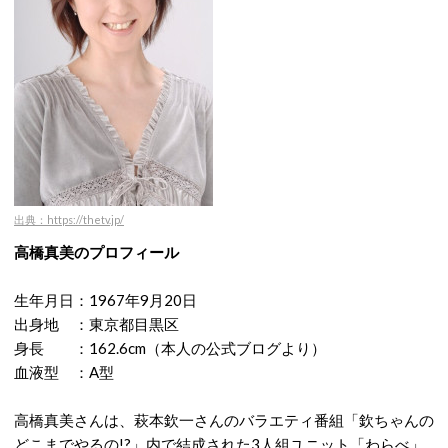
出典：https://thetv.jp/
高橋真美のプロフィール
生年月日：1967年9月20日
出身地 ：東京都目黒区
身長 ：162.6cm（本人の公式ブログより）
血液型 ：A型
高橋真美さんは、萩本欽一さんのバラエティ番組「欽ちゃんの
どこまでやるの!?」内で結成された3人組ユニット「わらべ」