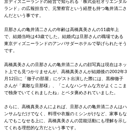
京ディズニーランドの経営で知られる「株式会社オリエンタル
ランド」の広報担当で、元警察官という経歴も持つ亀井清二さ
んだという事です。
旦那さんの亀井清二さんの年齢は高橋真美さんの11歳年上
で、結婚当時は43歳でした。結婚式は旦那さんの職場である
東京ディズニーランドのアンバサダーホテルで挙げられたそう
です。
高橋真美さんの旦那さんの亀井清二さんの顔写真は現在はネッ
ト上でも見つかりませんが、高橋真美さんが結婚後の2002年3
月12日に「徹子の部屋」にゲスト出演した際には、黒柳徹子
さんが「素敵な旦那様」、「こんなハンサムな方がよくここま
で独身でいてくれましたね」とベタ褒めされていました。
さらに、高橋真美さんによれば、旦那さんの亀井清二さんはハ
ンサムなだけでなく、料理や衣服のミシンがけなど、家事もな
んでもこなせる上に、高橋真美さんの芸能活動にも理解を示し
てくれる理想的な方だという事です。