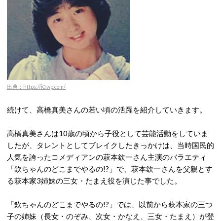
出典：https://i0.wp.com/
続けて、高橋真美さんの若い頃の活躍を紹介していきます。
高橋真美さんは10歳の頃から子役として芸能活動をしていま
したが、タレントとしてブレイクしたきっかけは、当時国民的
人気を誇ったコメディアンの萩本欽一さん主演のバラエティ
「欽ちゃんのどこまでやるの!?」で、萩本欽一さんを父親とす
る萩本家3姉妹の三女・たまえ役を演じた事でした。
「欽ちゃんのどこまでやるの!?」では、以前から萩本家の三つ
子の姉妹（長女・のぞみ、次女・かなえ、三女・たまえ）が登