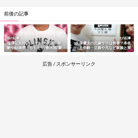
前後の記事
前の記事
次の記事
塩澤弘太郎(バンデル)の死因！年
久保優太の元嫁サラは何者？本名
齢や結婚歴・ももえり/春木開/愛
と年齢・父親や兄など家族と実
沢えみりとの関係・ハワイでの飛
家・馴れ初めと結婚や離婚・子供
び降り自殺もまとめ
も総まとめ
広告 / スポンサーリンク