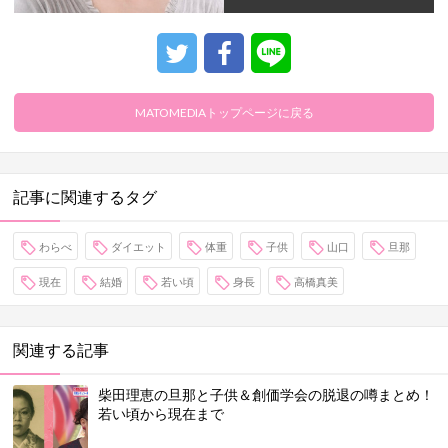
MATOMEDIAトップページに戻る
記事に関連するタグ
わらべ
ダイエット
体重
子供
山口
旦那
現在
結婚
若い頃
身長
高橋真美
関連する記事
柴田理恵の旦那と子供＆創価学会の脱退の噂まとめ！
若い頃から現在まで