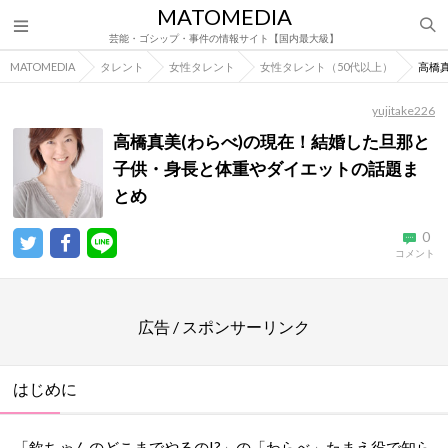
MATOMEDIA
芸能・ゴシップ・事件の情報サイト【国内最大級】
MATOMEDIA
タレント
女性タレント
女性タレント（50代以上）
高橋
yujitake226
高橋真美(わらべ)の現在！結婚した旦那と
子供・身長と体重やダイエットの話題ま
とめ
0
コメント
広告 / スポンサーリンク
はじめに
「欽ちゃんのどこまでやるの!?」の「わらべ」たまえ役で知ら