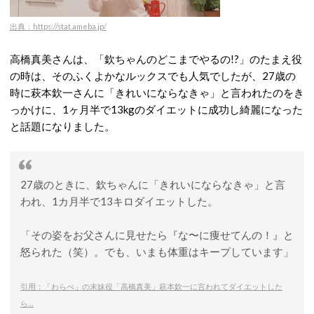
出典：https://stat.ameba.jp/
高橋真美さんは、「欽ちゃんのどこまでやるの!?」のたまえ役
の時は、そのふくよかなルックスでも人気でしたが、27歳の
時に萩本欽一さんに「きれいにならなきゃ」と言われたのをき
っかけに、1ヶ月半で13kgのダイエットに成功し綺麗になった
と話題になりました。
27歳のときに、欽ちゃんに「きれいにならなきゃ」と言
われ、1カ月半で13キロダイエットした。
「その姿をお父さんに見せたら『な〜に痩せてんの！』と
怒られた（笑）。でも、いまも体重はキープしています」
引用：「わらべ」の末妹役「高橋真美」萩本欽一に言われてダイエットした
ら…