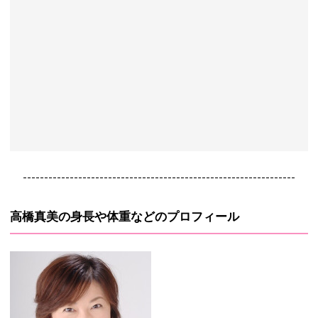
----------------------------------------------------------------
高橋真美の身長や体重などのプロフィール