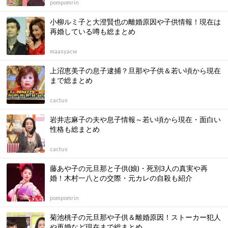
pompomrin
小柳ルミ子と大澄賢也の離婚原因や子供情報！現在は
再婚している噂も総まとめ
maasyacw
上沼恵美子の息子逮捕？旦那や子供＆若い頃から現在
まで総まとめ
cactus
岩井志麻子の夫や息子情報～若い頃から現在・面白い
性格も総まとめ
cactus
藤あや子の元旦那と子供(娘)・死別3人の真実や再
婚！木村一八との交際・元カレの自殺も紹介
pompomrin
菊池桃子の元旦那や子供＆離婚原因！ストーカー犯人
や再婚など現在まで総まとめ