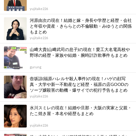
yujitake226
河原由次の現在！結婚と嫁・身長や学歴と経歴・会社
と年収や資産・きららとの不倫騒動・みゆうとの関係
もまとめ
yujitake226
山﨑大貴(山﨑武司の息子)の現在！愛工大名電高校や
野球の経歴・家族や結婚・腕時計詐欺事件もまとめ
gurung
壺坂諒(福原ハレルヤ殺人事件)の現在！ハゲの顔写
真・大学や新一不動産など経歴・福原の店GOODの
ソープ嬢殺害の動機・爆サイでの犯行予告もまとめ
yujitake226
水川スミレの現在！結婚や旦那・大阪の実家と父親・
たこ焼き屋・本名や経歴もまとめ
yujitake226