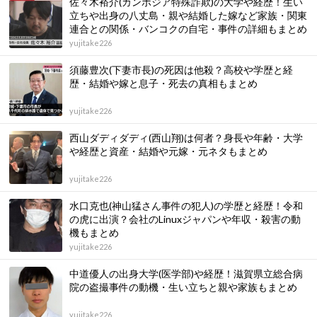
佐々木裕介(カンボジア特殊詐欺)の大学や経歴！生い
立ちや出身の八丈島・親や結婚した嫁など家族・関東
連合との関係・バンコクの自宅・事件の詳細もまとめ
yujitake226
須藤豊次(下妻市長)の死因は他殺？高校や学歴と経
歴・結婚や嫁と息子・死去の真相もまとめ
yujitake226
西山ダディダディ(西山翔)は何者？身長や年齢・大学
や経歴と資産・結婚や元嫁・元ネタもまとめ
yujitake226
水口克也(神山猛さん事件の犯人)の学歴と経歴！令和
の虎に出演？会社のLinuxジャパンや年収・殺害の動
機もまとめ
yujitake226
中道優人の出身大学(医学部)や経歴！滋賀県立総合病
院の盗撮事件の動機・生い立ちと親や家族もまとめ
yujitake226