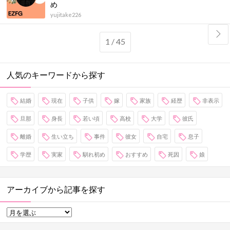
め
yujitake226
1 / 45
人気のキーワードから探す
結婚
現在
子供
嫁
家族
経歴
非表示
旦那
身長
若い頃
高校
大学
彼氏
離婚
生い立ち
事件
彼女
自宅
息子
学歴
実家
馴れ初め
おすすめ
死因
娘
アーカイブから記事を探す