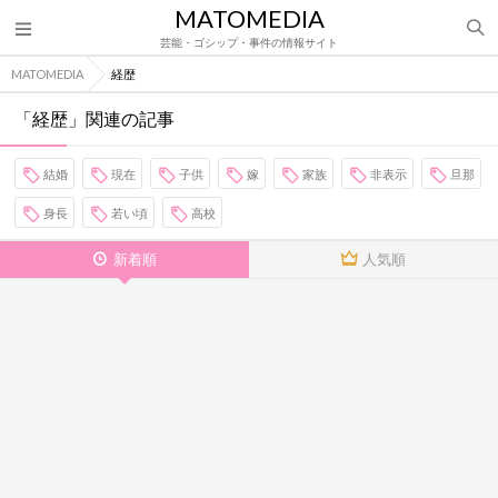
MATOMEDIA
芸能・ゴシップ・事件の情報サイト
MATOMEDIA
経歴
「経歴」関連の記事
結婚
現在
子供
嫁
家族
非表示
旦那
身長
若い頃
高校
新着順
人気順