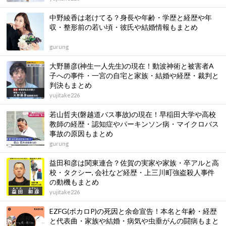
中野綾香は老けてる？身長や年齢・学歴と経歴や年
収・整形前の若い頃・彼氏や結婚情報もまとめ
gurung
大野勝彦(神生一人先生)の現在！動波神術と被害者A
子への事件・一宮の自宅と家族・結婚や経歴・裁判と
判決もまとめ
yujitake226
若⼭哲夫(磐越道バス事故)の現在！早稲田大学や高校
教師の経歴・認知症やパーキンソン病・マイクロバス
事故の原因もまとめ
gurung
益田和彦は関東連合？佐賀の実家や家族・卒アルと高
校・タクシー, 会社など経歴・上三川町強盗殺人事件
の動機もまとめ
yujitake226
EZFG(ボカロP)の死因と余命宣告！本名と年齢・経歴
と代表曲・家族や結婚・病気や虫垂がんの闘病もまと