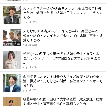
カノックスター(かの)の嫁ヨメックは稲垣奈恋？身長
と年齢・経歴と年収・結婚と子供ミニック・自宅もま
とめ
yujitake226
天野敬紀(傾奇者)の現在！身長と年齢・経歴と年収・
彼女や結婚・ブレイキングダウンでの成績・事件と逮
捕もまとめ
yujitake226
松宮なつの旦那は立田悠悟！結婚や子供・身長や水
着/ランジェリー・ミス学習院など大学と高校もまと
め
yujitake226
西川将史は元ヤン？身長や大学など経歴・結婚や嫁・
溝口勇児やてんちむとの関係・会社センチュリオンも
まとめ
yujitake226
後藤輝樹の死因は自殺？大学や経歴・政見放送・結婚
や嫁と子供・遺言書や死亡の真相もまとめ