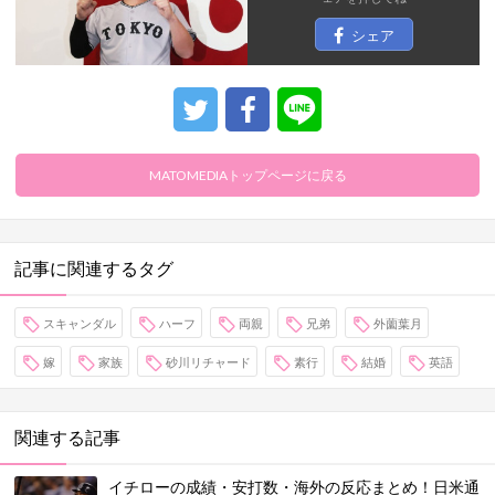
シェア
MATOMEDIAトップページに戻る
記事に関連するタグ
スキャンダル
ハーフ
両親
兄弟
外薗葉月
嫁
家族
砂川リチャード
素行
結婚
英語
関連する記事
イチローの成績・安打数・海外の反応まとめ！日米通