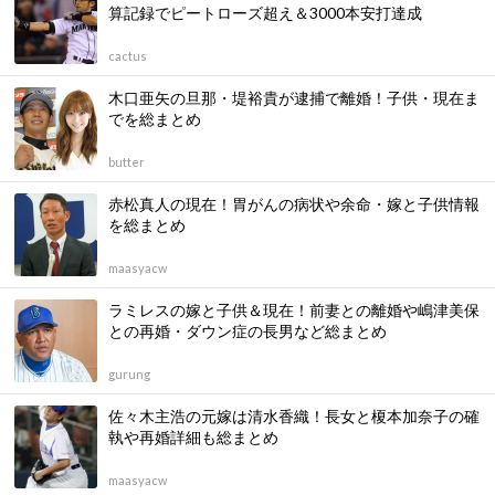
算記録でピートローズ超え＆3000本安打達成
cactus
木口亜矢の旦那・堤裕貴が逮捕で離婚！子供・現在ま
でを総まとめ
butter
赤松真人の現在！胃がんの病状や余命・嫁と子供情報
を総まとめ
maasyacw
ラミレスの嫁と子供＆現在！前妻との離婚や嶋津美保
との再婚・ダウン症の長男など総まとめ
gurung
佐々木主浩の元嫁は清水香織！長女と榎本加奈子の確
執や再婚詳細も総まとめ
maasyacw