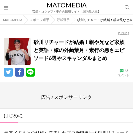
MATOMEDIA
芸能・ゴシップ・事件の情報サイト【国内最大級】
MATOMEDIA
スポーツ選手
野球選手
砂川リチャードが結婚！親や兄など家
gurung
砂川リチャードが結婚！親や兄など家族
と英語・嫁の外薗葉月・素行の悪さエピ
ソード6選やスキャンダルまとめ
0
コメント
広告 / スポンサーリンク
はじめに
元アイドルとの結婚を発表したプロ野球選手の砂川リチャード