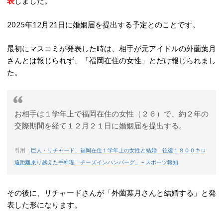
表
しました。
2025年12月21日に婚姻届を提出する予定とのことです。
最初にマスコミが発表した時は、相手が元アイドルの外薗葉月
さんとは報じられず、「福岡在住の女性」とだけ報じられまし
た。
お相手は１学年上で福岡在住の女性（２６）で、約２年の
交際期間を経て１２月２１日に婚姻届を提出する。
引用：
巨人・リチャード、福岡在住１学年上の女性と結婚 往復１８００キロ
遠距離乗り越えた手料理「チーズインハンバーグ」 – スポーツ報知
その後に、リチャードさんが「外薗葉月さんと結婚する」と発
表した形になります。