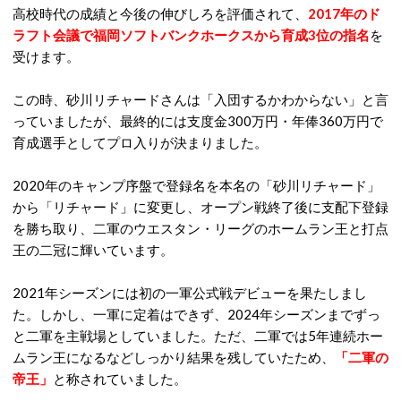
高校時代の成績と今後の伸びしろを評価されて、
2017年のド
ラフト会議で福岡ソフトバンクホークスから育成3位の指名
を
受けます。
この時、砂川リチャードさんは「入団するかわからない」と言
っていましたが、最終的には支度金300万円・年俸360万円で
育成選手としてプロ入りが決まりました。
2020年のキャンプ序盤で登録名を本名の「砂川リチャード」
から「リチャード」に変更し、オープン戦終了後に支配下登録
を勝ち取り、二軍のウエスタン・リーグのホームラン王と打点
王の二冠に輝いています。
2021年シーズンには初の一軍公式戦デビューを果たしまし
た。しかし、一軍に定着はできず、2024年シーズンまでずっ
と二軍を主戦場としていました。ただ、二軍では5年連続ホー
ムラン王になるなどしっかり結果を残していたため、
「二軍の
帝王」
と称されていました。