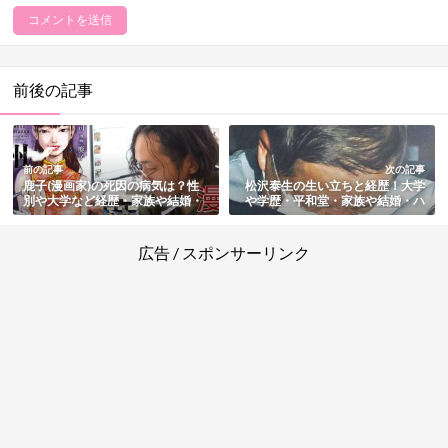
前後の記事
前の記事
次の記事
鹿子(漫画家)の死因の病気は？性
松沢泰生の生い立ちと経歴！大学
別や大学など経歴・家族や結婚・
や学歴・平和堂・家族や結婚・ハ
代表作品まとめ
ナマサ事件や過去の東京佐川急便
事件・判決や現在まとめ
広告 / スポンサーリンク