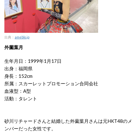
出典：
ameblo.jp
外薗葉月
生年月日：1999年1月17日
出身：福岡県
身長：152cm
所属：スカーレットプロモーション合同会社
血液型：A型
活動：タレント
砂川リチャードさんと結婚した外薗葉月さんは元HKT48のメ
ンバーだった女性です。