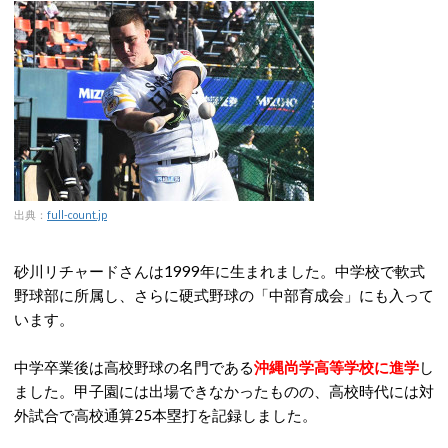
出典：
full-count.jp
砂川リチャードさんは1999年に生まれました。中学校で軟式
野球部に所属し、さらに硬式野球の「中部育成会」にも入って
います。
中学卒業後は高校野球の名門である
沖縄尚学高等学校に進学
し
ました。甲子園には出場できなかったものの、高校時代には対
外試合で高校通算25本塁打を記録しました。