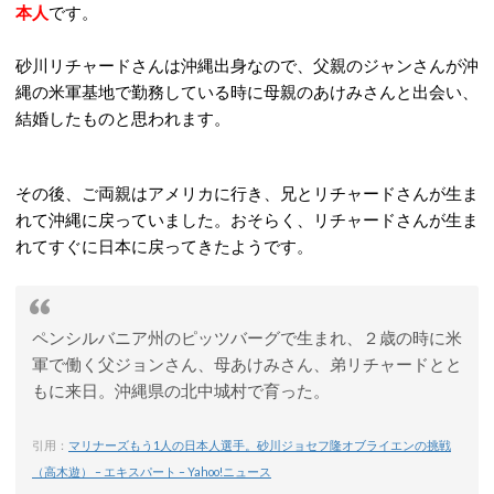
本人
です。
砂川リチャードさんは沖縄出身なので、父親のジャンさんが沖
縄の米軍基地で勤務している時に母親のあけみさんと出会い、
結婚したものと思われます。
その後、ご両親はアメリカに行き、兄とリチャードさんが生ま
れて沖縄に戻っていました。おそらく、リチャードさんが生ま
れてすぐに日本に戻ってきたようです。
ペンシルバニア州のピッツバーグで生まれ、２歳の時に米
軍で働く父ジョンさん、母あけみさん、弟リチャードとと
もに来日。沖縄県の北中城村で育った。
引用：
マリナーズもう1人の日本人選手。砂川ジョセフ隆オブライエンの挑戦
（高木遊） – エキスパート – Yahoo!ニュース