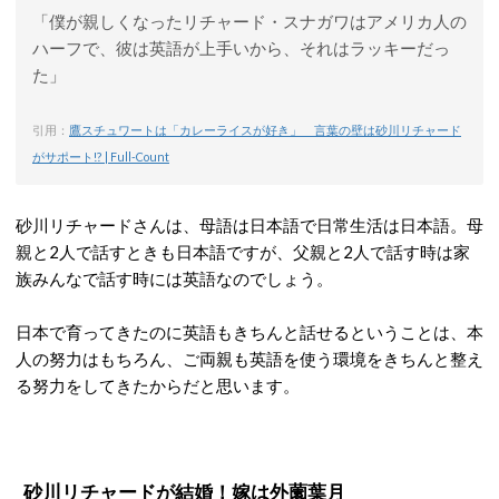
「僕が親しくなったリチャード・スナガワはアメリカ人の
ハーフで、彼は英語が上手いから、それはラッキーだっ
た」
引用：
鷹スチュワートは「カレーライスが好き」 言葉の壁は砂川リチャード
がサポート!? | Full-Count
砂川リチャードさんは、母語は日本語で日常生活は日本語。母
親と2人で話すときも日本語ですが、父親と2人で話す時は家
族みんなで話す時には英語なのでしょう。
日本で育ってきたのに英語もきちんと話せるということは、本
人の努力はもちろん、ご両親も英語を使う環境をきちんと整え
る努力をしてきたからだと思います。
砂川リチャードが結婚！嫁は外薗葉月