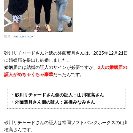
出典：
instagram.com
砂川リチャードさんと嫁の外薗葉月さんは、2025年12月21日
に婚姻届を提出し結婚しました。
婚姻届には結婚の証人のサインが必要ですが、
2人の婚姻届の
証人がめちゃくちゃ豪華
だったんです。
・砂川リチャードさん側の証人：山川穂高さん
・外薗葉月さん側の証人：高橋みなみさん
砂川リチャードさんの証人は福岡ソフトバンクホークスの山川
穂高さんです。