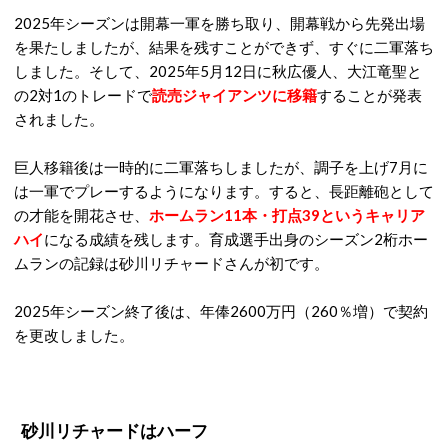
2025年シーズンは開幕一軍を勝ち取り、開幕戦から先発出場
を果たしましたが、結果を残すことができず、すぐに二軍落ち
しました。そして、2025年5月12日に秋広優人、大江竜聖と
の2対1のトレードで
読売ジャイアンツに移籍
することが発表
されました。
巨人移籍後は一時的に二軍落ちしましたが、調子を上げ7月に
は一軍でプレーするようになります。すると、長距離砲として
の才能を開花させ、
ホームラン11本・打点39というキャリア
ハイ
になる成績を残します。育成選手出身のシーズン2桁ホー
ムランの記録は砂川リチャードさんが初です。
2025年シーズン終了後は、年俸2600万円（260％増）で契約
を更改しました。
砂川リチャードはハーフ