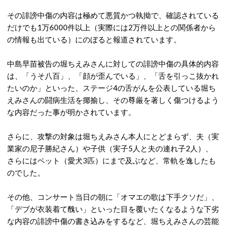
その誹謗中傷の内容は極めて悪質かつ執拗で、確認されている
だけでも1万6000件以上（実際には2万件以上との関係者から
の情報も出ている）にのぼると報道されています。
中島早苗被告の堀ちえみさんに対しての誹謗中傷の具体的内容
は、「うそ八百」、「顔が歪んでいる」、「舌を引っこ抜かれ
たいのか」といった、ステージ4の舌がんを公表している堀ち
えみさんの闘病生活を揶揄し、その尊厳を著しく傷つけるよう
な内容だった事が明かされています。
さらに、攻撃の対象は堀ちえみさん本人にとどまらず、夫（実
業家の尼子勝紀さん）や子供（実子5人と夫の連れ子2人）、
さらにはペット（愛犬3匹）にまで及ぶなど、常軌を逸したも
のでした。
その他、コンサート当日の朝に「オマエの歌は下手クソだ」、
「デブが衣装着て醜い」といった目を覆いたくなるような下劣
な内容の誹謗中傷の書き込みをするなど、堀ちえみさんの芸能