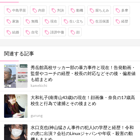
中島早苗
内容
判決
動機
堀ちえみ
多摩
家族
無職
現在
生い立ち
生活保護
経歴
結婚
自宅
誹謗中傷
顔
関連する記事
秀岳館高校サッカー部の暴力事件と現在！告発動画・
監督やコーチの経歴・校長の対応などその後・偏差値
も総まとめ
kamekichi
大和礼子(南青山43歳)の現在！顔画像・奈良の17歳高
校生と行為で逮捕とその後まとめ
gurung
水口克也(神山猛さん事件の犯人)の学歴と経歴！令和
の虎に出演？会社のLinuxジャパンや年収・殺害の動
機もまとめ