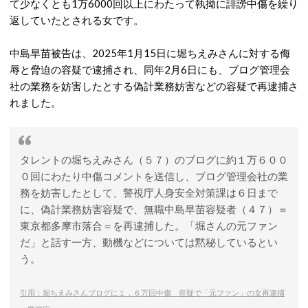
て少なくとも1万6000回以上にわたって執拗に誹謗中傷を繰り
返していたとされる女です。
中島早苗被告は、2025年1月15日に堀ちえみさんに対する侮
辱と脅迫の容疑で逮捕され、同年2月6日にも、ブログ管理会
社の業務を妨害したとする偽計業務妨害などの容疑で再逮捕さ
れました。
タレントの堀ちえみさん（５７）のブログに約１万６００
０回にわたり中傷コメントを送信し、ブログ管理会社の業
務を妨害したとして、警視庁人身安全対策課は６日まで
に、偽計業務妨害容疑で、無職中島早苗容疑者（４７）＝
東京都多摩市落合＝を再逮捕した。「堀さんの元ファン
だ」と話す一方、動機などについては黙秘しているとい
う。
引用：堀ちえみさんブログに１．６万回中傷 容疑で「元ファン」の女再逮捕