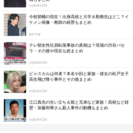
yujitake226
今枝契輔の現在！出身高校と大学＆勤務先はどこ？イ
ケメン画像・教師の経歴もまとめ
gurung
テレ朝女性社員転落事故の真相は？現場の渋谷パセ
ラ・その後や現在も総まとめ
yujitake226
ピャスカルは何者？本名や顔と家族・彼女の松戸女子
高生飛び降り事件とその後まとめ
yujitake226
江口真先の生い立ち＆親と兄弟など家族！高校など経
歴・加藤和華さん殺人事件の動機もまとめ
yujitake226