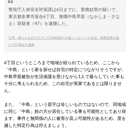
警視庁人身安全対策課は6日までに、業務妨害の疑いで、
東京都多摩市落合6丁目、無職中島早苗（なかしま・さな
え）容疑者（47）を逮捕した。
引用：堀ちえみのブログに1万6000回の大量メッセージを送信、業務妨害の疑
いで47歳女を逮捕
6丁目というところまで地域が絞られているため、ここから
「中島」という家を探せば自宅の特定につながりそうですが、
中島早苗被告が生活保護を受けながら1人で暮らしていた事も
十分に考えられるため、この自宅が実家であるとは限りませ
ん。
また、「中島」という苗字は珍しいものではないので、同地域
に同じ「中島」姓の方が居住している事も可能性としてあり得
ます。事件と無関係の人に被害が及ぶ可能性があるため、度を
越した特定行為は控えましょう。