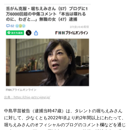
出典：https://chie-pctr.c.yimg.jp/
中島早苗被告（逮捕当時47歳）は、タレントの堀ちえみさん
に対して、少なくとも2022年頃より約2年間以上にわたって、
堀ちえみさんのオフィシャルのブログのコメント欄などを通じ