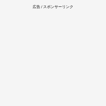
ナウンサー】
姫路監禁殺害事件と裁判の判決・
現在もまとめ
広告 / スポンサーリンク