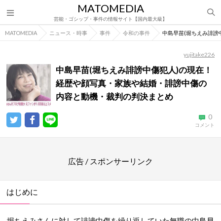
MATOMEDIA
芸能・ゴシップ・事件の情報サイト【国内最大級】
MATOMEDIA
ニュース・時事
事件
令和の事件
中島早苗(堀ちえみ誹謗
yujitake226
中島早苗(堀ちえみ誹謗中傷犯人)の現在！
経歴や顔写真・家族や結婚・誹謗中傷の
内容と動機・裁判の判決まとめ
0
コメント
広告 / スポンサーリンク
はじめに
堀ちえみさんに対して誹謗中傷を繰り返していた無職の中島早