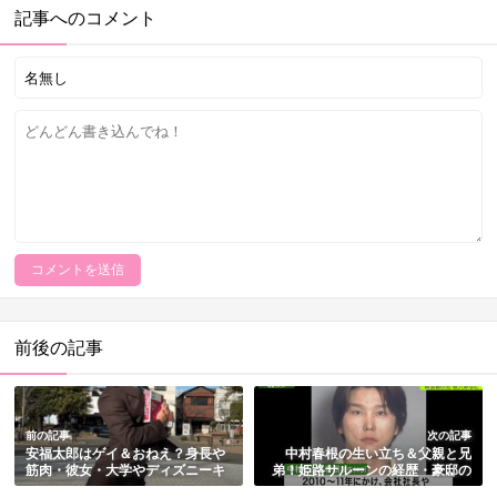
記事へのコメント
前後の記事
前の記事
次の記事
安福太郎はゲイ＆おねえ？身長や
中村春根の生い立ち＆父親と兄
筋肉・彼女・大学やディズニーキ
弟！姫路サルーンの経歴・豪邸の
ャストの経歴のまとめ【踊れるア
自宅・モナコや北朝鮮との関係・