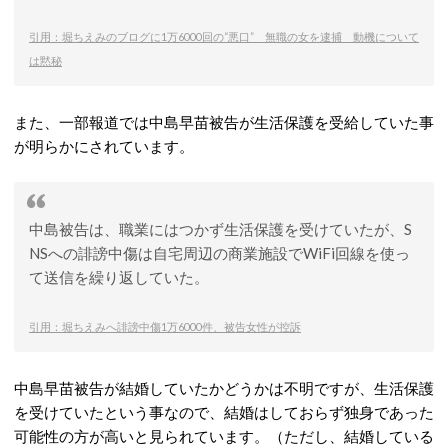
引用：堀ちえみのブログに1万6000回の“悪口” 無職の女を逮捕 動機について
は黙秘
また、一部報道では中島早苗被告が生活保護を受給していた事
が明らかにされています。
中島被告は、職業にはつかず生活保護を受けていたが、S
NSへの誹謗中傷は自宅周辺の商業施設でWiFi回線を使っ
て送信を繰り返していた。
引用：堀ちえみへ誹謗中傷1万6000件、被告女性が控訴
中島早苗被告が結婚していたかどうかは不明ですが、生活保護
を受けていたという事なので、結婚はしておらず独身であった
可能性の方が高いと見られています。（ただし、結婚している