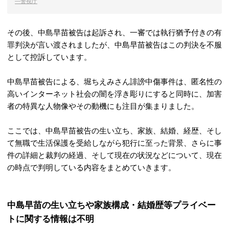
―警視庁
その後、中島早苗被告は起訴され、一審では執行猶予付きの有
罪判決が言い渡されましたが、中島早苗被告はこの判決を不服
として控訴しています。
中島早苗被告による、堀ちえみさん誹謗中傷事件は、匿名性の
高いインターネット社会の闇を浮き彫りにすると同時に、加害
者の特異な人物像やその動機にも注目が集まりました。
ここでは、中島早苗被告の生い立ち、家族、結婚、経歴、そし
て無職で生活保護を受給しながら犯行に至った背景、さらに事
件の詳細と裁判の経過、そして現在の状況などについて、現在
の時点で判明している内容をまとめていきます。
中島早苗の生い立ちや家族構成・結婚歴等プライベー
トに関する情報は不明