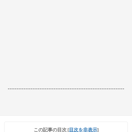
------------------------------------------------------------------
この記事の目次
[
目次を非表示
]