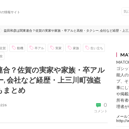
件の情報サイト
益田和彦は関東連合？佐賀の実家や家族・卒アルと高校・タクシー, 会社など経歴・上
佐賀
動機
卒アル
実家
家族
生い立ち
MA
校
MAT
連合？佐賀の実家や家族・卒アル
ゴシッ
能人の
, 会社など経歴・上三川町強盗
プ、そ
事にし
もまとめ
や掲載
所有者
0
ke226
理者が
コメント
メール
http:/