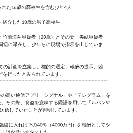
られた16歳の高校生を含む少年4人
・紹介した18歳の男子高校生
・竹前海斗容疑者（28歳）とその妻・美結容疑者
町周辺に滞在し、少年らに現場で指示を出していま
べての計画を立案し、標的の選定、報酬の提示、凶
どを行ったとみられています。
性の高い通信アプリ「シグナル」や「テレグラム」を
た。その際、窃盗を意味する隠語を用いて「ルパンや
を送信していたことが判明しています
。
盗に入ればその40％（4000万円）を報酬としてや
て非道な誘い文句でした
。