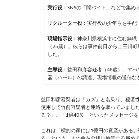
実行役：
SNSの「闇バイト」などで集め
リクルーター役：
実行役の少年らを手配
現場指示役：
神奈川県横浜市に住む無職
（25歳）。彼らは事件前日から上三川
した。
主導役：
益田和彦容疑者（48歳）。す
器（バール）の調達、現場情報の送信な
益田和彦容疑者は「カズ」と名乗り、秘匿
使用して竹前容疑者と連絡を取っていまし
る？」、「1億40％」といったメッセージ
これは「標的の家には1億円の資産がある。強
る」という、人の命を金銭に換算する極め