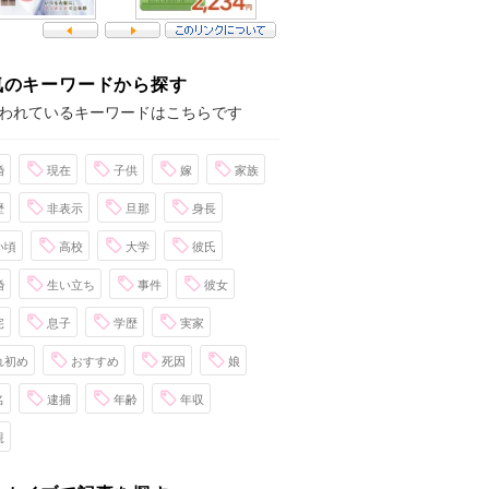
気のキーワードから探す
われているキーワードはこちらです
婚
現在
子供
嫁
家族
歴
非表示
旦那
身長
い頃
高校
大学
彼氏
婚
生い立ち
事件
彼女
宅
息子
学歴
実家
れ初め
おすすめ
死因
娘
名
逮捕
年齢
年収
親