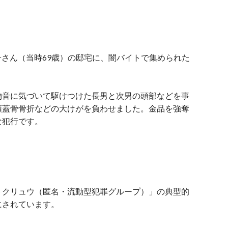
英子さん（当時69歳）の邸宅に、闇バイトで集められた
物音に気づいて駆けつけた長男と次男の頭部などを事
頭蓋骨骨折などの大けがを負わせました
。金品を強奪
な犯行です。
トクリュウ（匿名・流動型犯罪グループ）」の典型的
にされています。