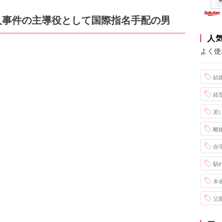
人事件の主導役として国際指名手配の男
人
よく使
結
経
若
離
自
馴
本
父