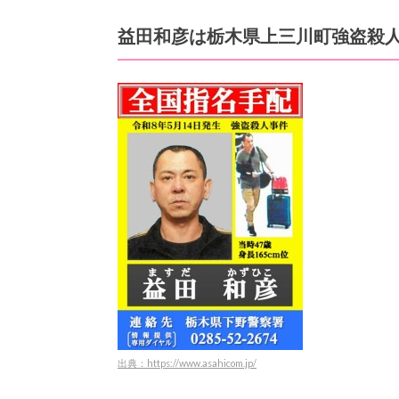
益田和彦は栃木県上三川町強盗殺
出典：https://www.asahicom.jp/