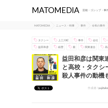
MATOMEDIA
芸能・ゴシップ・事
MATOMEDIA
ニュース・時事
事件
令和の事件
タクシー
上三川町
事件
会社
益田和彦
経歴
親
関東連合
高
益田和彦は関東
と高校・タクシー
殺人事件の動機
作成者 /
yujita