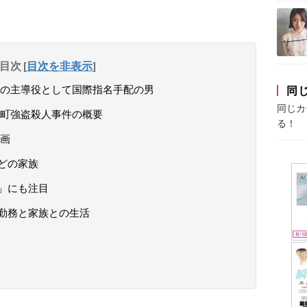
目次
[
目次を非表示
]
の主導役として国際指名手配の男
同
同じカ
町強盗殺人事件の概要
る！
画
どの家族
」にも注目
勤務と家族との生活