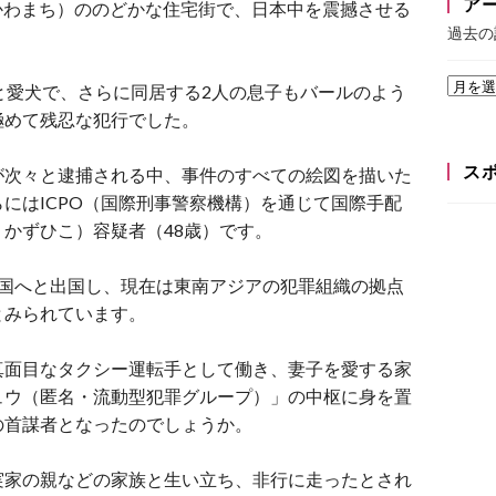
ア
のかわまち）ののどかな住宅街で、日本中を震撼させる
過去の
と愛犬で、さらに同居する2人の息子もバールのよう
極めて残忍な犯行でした。
ス
が次々と逮捕される中、事件のすべての絵図を描いた
にはICPO（国際刑事警察機構）を通じて国際手配
かずひこ）容疑者（48歳）です
。
中国へと出国し、現在は東南アジアの犯罪組織の拠点
とみられています
。
真面目なタクシー運転手として働き、妻子を愛する家
ュウ（匿名・流動型犯罪グループ）」の中枢に身を置
の首謀者となったのでしょうか。
実家の親などの家族と生い立ち、非行に走ったとされ