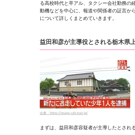
る高校時代と卒アル、タクシー会社勤務の
動機などを中心に、
報道や関係者の証言か
について詳しくまとめていきます。
益田和彦が主導役とされる栃木県
出典：https://image-cdn.tver.jp/
まずは、益田和彦容疑者が主導したとされ