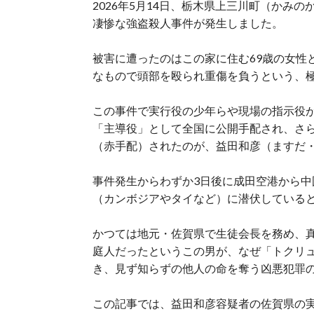
2026年5月14日、栃木県上三川町（かみ
凄惨な強盗殺人事件が発生しました。
被害に遭ったのはこの家に住む69歳の女性
なもので頭部を殴られ重傷を負うという、
この事件で実行役の少年らや現場の指示役
「主導役」として全国に公開手配され、さら
（赤手配）されたのが、益田和彦（ますだ・
事件発生からわずか3日後に成田空港から
（カンボジアやタイなど）に潜伏している
かつては地元・佐賀県で生徒会長を務め、
庭人だったというこの男が、なぜ「トクリ
き、見ず知らずの他人の命を奪う凶悪犯罪
この記事では、益田和彦容疑者の佐賀県の