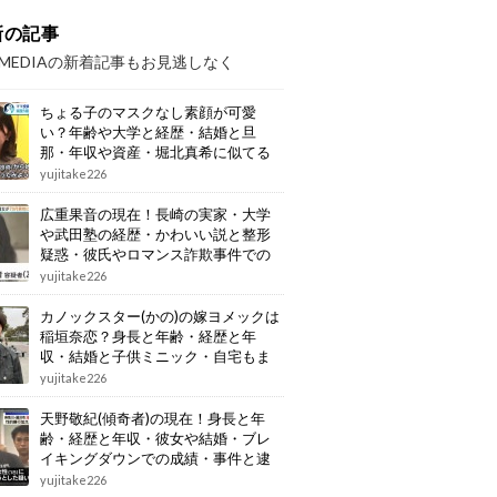
新の記事
OMEDIAの新着記事もお見逃しなく
ちょる子のマスクなし素顔が可愛
い？年齢や大学と経歴・結婚と旦
那・年収や資産・堀北真希に似てる
画像もまとめ
yujitake226
広重果音の現在！長崎の実家・大学
や武田塾の経歴・かわいい説と整形
疑惑・彼氏やロマンス詐欺事件での
逮捕もまとめ
yujitake226
カノックスター(かの)の嫁ヨメックは
稲垣奈恋？身長と年齢・経歴と年
収・結婚と子供ミニック・自宅もま
とめ
yujitake226
天野敬紀(傾奇者)の現在！身長と年
齢・経歴と年収・彼女や結婚・ブレ
イキングダウンでの成績・事件と逮
捕もまとめ
yujitake226