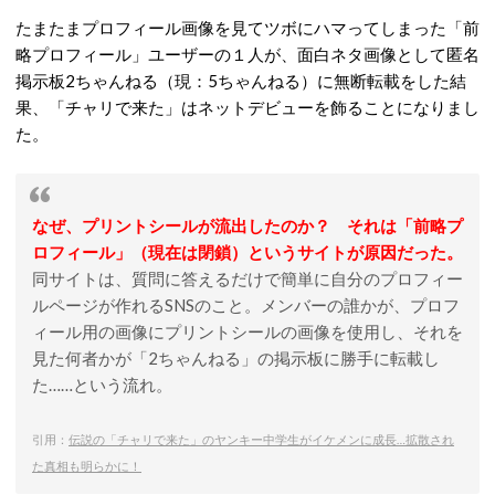
たまたまプロフィール画像を見てツボにハマってしまった「前
略プロフィール」ユーザーの１人が、面白ネタ画像として匿名
掲示板2ちゃんねる（現：5ちゃんねる）に無断転載をした結
果、「チャリで来た」はネットデビューを飾ることになりまし
た。
なぜ、プリントシールが流出したのか？ それは「前略プ
ロフィール」（現在は閉鎖）というサイトが原因だった。
同サイトは、質問に答えるだけで簡単に自分のプロフィー
ルページが作れるSNSのこと。メンバーの誰かが、プロフ
ィール用の画像にプリントシールの画像を使用し、それを
見た何者かが「2ちゃんねる」の掲示板に勝手に転載し
た……という流れ。
引用：
伝説の「チャリで来た」のヤンキー中学生がイケメンに成長…拡散され
た真相も明らかに！