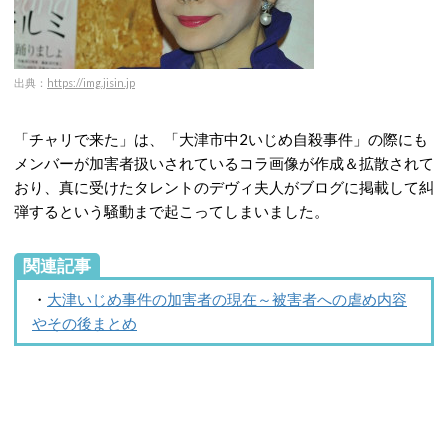
出典：
https://img.jisin.jp
「チャリで来た」は、「大津市中2いじめ自殺事件」の際にも
メンバーが加害者扱いされているコラ画像が作成＆拡散されて
おり、真に受けたタレントのデヴィ夫人がブログに掲載して糾
弾するという騒動まで起こってしまいました。
関連記事
・
大津いじめ事件の加害者の現在～被害者への虐め内容
やその後まとめ