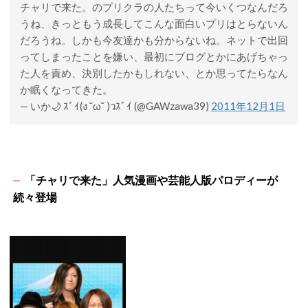
チャリで来た。のプリクラの人たちって今いくつなんだろ
うね、きっともう成長してこんな面白いプリはとらないん
だろうね。しかも今友達かも分からないね。ネットで出回
ってしまったことを嫌い、最初にブログとかにあげちゃっ
た人を責め、決別したかもしれない、とか思ってたらなん
か眠くなってきた。
— いか🌙 ｽﾞｲ(ง ˘ω˘ )วｽﾞｲ (@GAWzawa39)
2011年12月1日
「チャリで来た」人気漫画や芸能人版パロディーが
続々登場