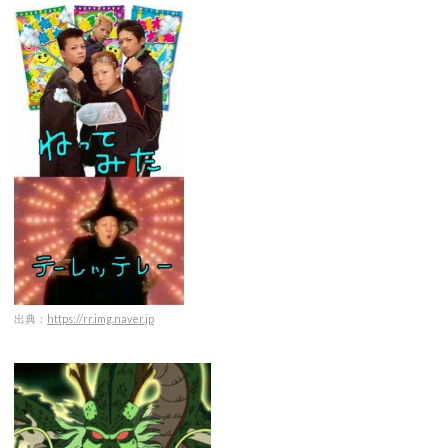
出典：
https://rr.img.naver.jp