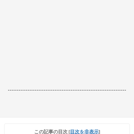
------------------------------------------------------------------
この記事の目次
[
目次を非表示
]