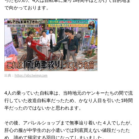
ったものの、4人は自転車に乗り1時間半ほどかけて目的地ま
で向かっております。
出典：
https://pbs.twimg.com
4人の乗っていた自転車は、当時地元のヤンキーたちの間で流
行していた改造自転車だったため、かなり人目を引いた1時間
半だったのではないかと思われます。
その後、アパレルショップまで無事辿り着いた４人でしたが、
肝心の服が中学生のお小遣いでは到底買えない値段だったた
め、諦めて帰宅する羽目になってしまいました。