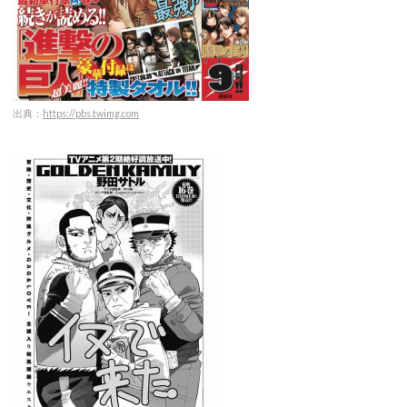
出典：
https://pbs.twimg.com