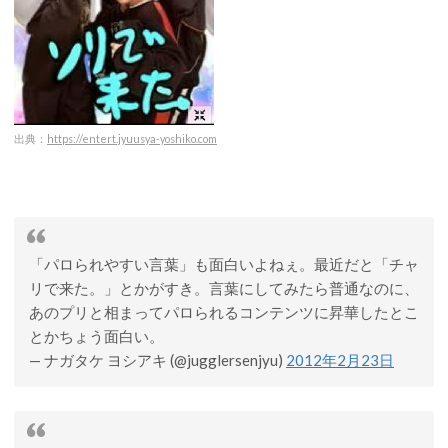
出典：
https://entert.jyuusya-yoshiko.com
「パロられやすい言葉」も面白いよねぇ。最近だと「チャ
リで来た。」とかがすき。言葉にしてみたら普通なのに、
あのプリと相まってパロられるコンテンツに昇華したとこ
とかちょう面白い。
— ナガタケ ヨシアキ (@jugglersenjyu)
2012年2月23日