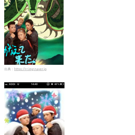
出典：
https://rr.img.naver.jp