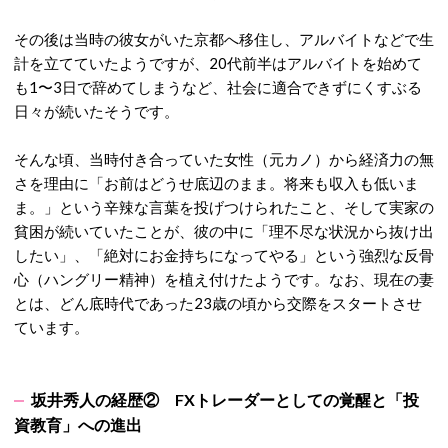
その後は当時の彼女がいた京都へ移住し、アルバイトなどで生
計を立てていたようですが、20代前半はアルバイトを始めて
も1〜3日で辞めてしまうなど、社会に適合できずにくすぶる
日々が続いたそうです。
そんな頃、当時付き合っていた女性（元カノ）から経済力の無
さを理由に「お前はどうせ底辺のまま。将来も収入も低いま
ま。」という辛辣な言葉を投げつけられたこと、そして実家の
貧困が続いていたことが、彼の中に「理不尽な状況から抜け出
したい」、「絶対にお金持ちになってやる」という強烈な反骨
心（ハングリー精神）を植え付けたようです。なお、現在の妻
とは、どん底時代であった23歳の頃から交際をスタートさせ
ています。
坂井秀人の経歴②
FXトレーダーとしての覚醒と「投
資教育」への進出