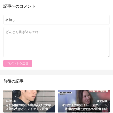
記事へのコメント
前後の記事
前の記事
次の記事
今枝契輔の現在！出身高校と大学
永田智子の現在！レースクイーン
＆勤務先はどこ？イケメン画像・
渡瀬茜の噂・かわいい画像や結
教師の経歴もまとめ
婚・歌舞伎町ガールズバー事件の