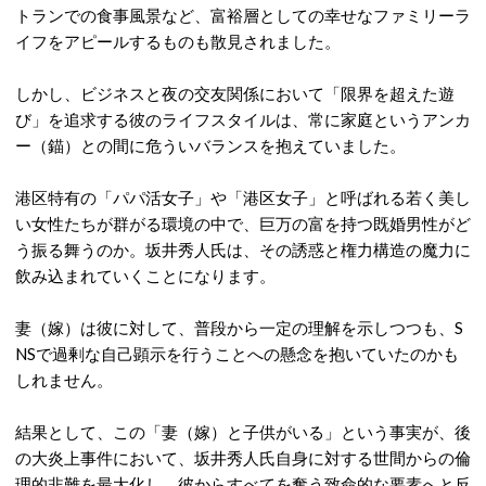
トランでの食事風景など、富裕層としての幸せなファミリーラ
イフをアピールするものも散見されました。
しかし、ビジネスと夜の交友関係において「限界を超えた遊
び」を追求する彼のライフスタイルは、常に家庭というアンカ
ー（錨）との間に危ういバランスを抱えていました。
港区特有の「パパ活女子」や「港区女子」と呼ばれる若く美し
い女性たちが群がる環境の中で、巨万の富を持つ既婚男性がど
う振る舞うのか。坂井秀人氏は、その誘惑と権力構造の魔力に
飲み込まれていくことになります。
妻（嫁）は彼に対して、普段から一定の理解を示しつつも、S
NSで過剰な自己顕示を行うことへの懸念を抱いていたのかも
しれません。
結果として、この「妻（嫁）と子供がいる」という事実が、後
の大炎上事件において、坂井秀人氏自身に対する世間からの倫
理的非難を最大化し、彼からすべてを奪う致命的な要素へと反