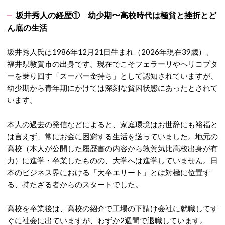
坂井秀人の経歴① 幼少期〜高校時代は極貧と挫折とど
ん底の生活
坂井秀人氏は1986年12月21日生まれ（2026年現在39歳）、
福井県敦賀市の出身です。現在でこそフェラーリやヘリコプタ
ーを乗り回す「スーパー金持ち」として認知されていますが、
幼少期から青年期にかけては深刻な貧困状態にあったとされて
います。
本人の過去の発信などによると、家庭環境はお世辞にも裕福と
は言えず、常にお金に困窮する生活を送っていました。地元の
高校（本人が公開した履歴書の内容から敦賀気比高校出身が有
力）に進学・卒業したものの、大学へは進学していません。日
本のビジネス界における「大卒エリート」とは対極に位置す
る、持たざる者からのスタートでした。
高校を卒業後は、高校の紹介で工場の下請け会社に就職してす
ぐに社会に出ていますが、わずか2週間で退職しています。