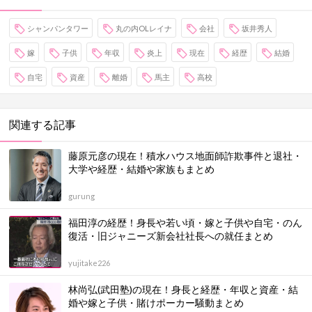
シャンパンタワー
丸の内OLレイナ
会社
坂井秀人
嫁
子供
年収
炎上
現在
経歴
結婚
自宅
資産
離婚
馬主
高校
関連する記事
藤原元彦の現在！積水ハウス地面師詐欺事件と退社・
大学や経歴・結婚や家族もまとめ
gurung
福田淳の経歴！身長や若い頃・嫁と子供や自宅・のん
復活・旧ジャニーズ新会社社長への就任まとめ
yujitake226
林尚弘(武田塾)の現在！身長と経歴・年収と資産・結
婚や嫁と子供・賭けポーカー騒動まとめ