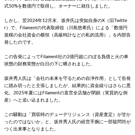
式50%を数億円で取得し、オーナーに就任しました
。
しかし、翌2024年12月末、坂井氏は突如自身のX（旧Twitte
r）で、Filamentの代表取締役（川島悠希氏）による「数億円
規模の会社資金の横領（高級時計などの私的流用）」を内部告
発したのです
。
この告発によってFilament社の2億円超にのぼる負債と火の車
状態の財務実態が白日の下に晒されました
。
坂井秀人氏は「会社の未来を守るための自浄作用」として告発
に踏み切ったと主張しましたが、結果的に資金繰りはさらに悪
化
。
2025年夏にはFilamentの直営全店舗が閉鎖（実質的な倒
産）へと追い込まれました
。
この騒動は「買収時のデューデリジェンス（資産査定）が甘か
ったのではないか」と、坂井秀人氏の経営手腕に一部疑問符が
つく出来事となりました
。