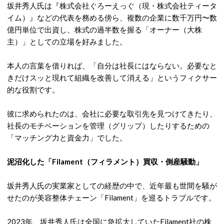
坂井秀人氏は『株式会社ぐろーえっぐ（現・株式会社ティータ
イム）』などの代表を務める傍ら、複数の企業に数千万円〜数
億円単位で出資し、株式の過半数を握る「オーナー（大株
主）」としての立場を好みました。
本人の言葉を借りれば、「自分は社長にはならない。必要なと
きだけスッと現れて組織を改善して消える」というフィクサー
的な役割です。
彼に求められたのは、会社に必要な取引先を見つけてきたり、
社長のモチベーションを管理（グリップ）したりするための
「マッチング力と資金力」でした。
泥沼化した「Filament（フィラメント）買収・倒産騒動」
坂井秀人氏の実業家としての経歴の中で、近年最も世間を騒が
せたのが美容整体チェーン「Filament」を巡るトラブル
です。
2023年、坂井秀人氏は全国に急拡大していたFilament社の株