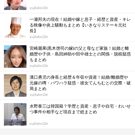
yujitake226
一瀬邦夫の現在！結婚や嫁と息子・経歴と資産・キレ
る映像や炎上騒動もまとめ【いきなりステーキ元社
長】
yujitake226
宮崎麗果(黒木啓司の嫁)の父と母など家族！結婚と離
婚歴や子供・島田紳助や田中雄士との関係・脱税疑惑
もまとめ
yujitake226
溝口勇児の身長と経歴＆年収や資産！結婚/離婚歴や
元嫁の噂・パワハラ疑惑・彼女てんちむとの交際・破
局まとめ
yujitake226
水野泰三は韓国籍？学歴と資産・息子や自宅・わいせ
つ事件や相手など現在まで総まとめ
yujitake226