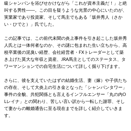
級シャンパンを浴びせかけながら「これが資本主義だ！」と絶
叫する男性――。この目を疑うような光景の中心にいたのが、
実業家であり投資家、そして馬主でもある「坂井秀人（さか
い・ひでと）」氏でした
。
この記事では、この前代未聞の炎上事件を引き起こした坂井秀
人氏とは一体何者なのか、その謎に包まれた生い立ちから、高
校卒業後の泥臭い経歴、会社経営者・FXトレーダーとして築
き上げた莫大な年収と資産、JRA馬主としてのステータス、タ
ワーマンションでの自宅生活について詳しく掘り下げます
。
さらに、彼を支えていたはずの結婚生活、妻（嫁）や子供たち
の存在、そして大炎上の引き金となった「シャンパンタワー」
事件の全貌、共犯関係とも言えるインフルエンサー「丸の内O
Lレイナ」との関わり、苦しい言い訳から一転した謝罪、そし
て妻からの離婚通告に至る現在までを詳しく紹介していきま
す。