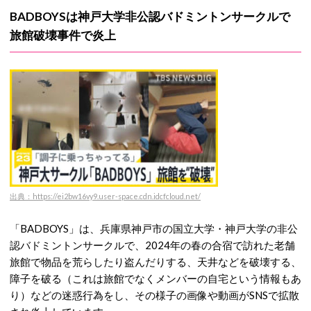
BADBOYSは神戸大学非公認バドミントンサークルで
旅館破壊事件で炎上
出典：https://ei2bw16vy9.user-space.cdn.idcfcloud.net/
「BADBOYS」は、兵庫県神戸市の国立大学・神戸大学の非公
認バドミントンサークルで、2024年の春の合宿で訪れた老舗
旅館で物品を荒らしたり盗んだりする、天井などを破壊する、
障子を破る（これは旅館でなくメンバーの自宅という情報もあ
り）などの迷惑行為をし、その様子の画像や動画がSNSで拡散