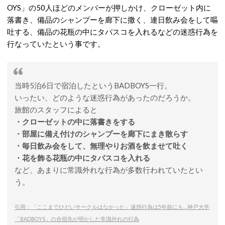
OYS」の50人ほどのメンバーが押しかけ、クローゼット内に
落書き、備品のシャンプーを廊下に撒く、連日飲み会をして嘔
吐する、備品の花瓶の中にタバスコを入れるなどの迷惑行為を
行なっていたという事です。
当時5泊6日で宿泊したというBADBOYS一行。
いったい、どのような迷惑行為があったのだろうか。
旅館のスタッフによると
・クローゼットの中に落書きをする
・部屋に備え付けのシャンプーを廊下にまき散らす
・毎日飲み会をして、無理やりお酒を飲ませて吐く
・花を飾る花瓶の中にタバスコを入れる
など、あまりに常識外れな行為が多数行われていたとい
う。
引用：「ここまでひどいサークルはなかった」迷惑行為は5年前にも…神戸大学
「BADBOYS」の合宿先が明かした常識外れの行為