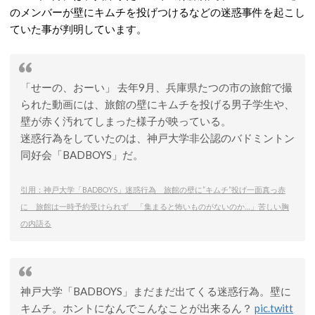
のメンバーが壁にキムチを投げつけるなどの迷惑事件を起こし
ていた事が判明しています。
「せーの、おーい」 去年9月、兵庫県たつの市の旅館で撮
られた動画には、旅館の壁にキムチを投げる男子学生や、
壁が赤く汚れてしまった様子が映っている。
迷惑行為をしていたのは、神戸大学非公認のバドミントン
同好会「BADBOYS」だ。
引用：神戸大学「BADBOYS」迷惑行為 旅館の壁に”キムチ”投げ一面真っ赤
に 旅館は一時予約受けられず 「集まると怖いものがないのか…」苦しい胸
の内語る
神戸大学「BADBOYS」まだまだ出てくる迷惑行為。壁に
キムチ。ホントになんでこんなことが出来るん？
pic.twitt