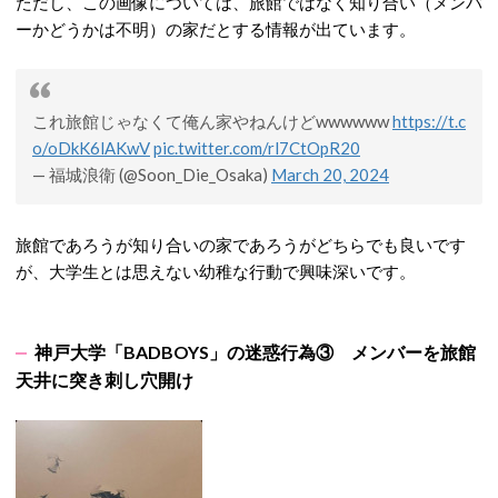
ただし、この画像については、旅館ではなく知り合い（メンバ
ーかどうかは不明）の家だとする情報が出ています。
これ旅館じゃなくて俺ん家やねんけどwwwwww
https://t.c
o/oDkK6lAKwV
pic.twitter.com/rl7CtOpR20
— 福城浪衛 (@Soon_Die_Osaka)
March 20, 2024
旅館であろうが知り合いの家であろうがどちらでも良いです
が、大学生とは思えない幼稚な行動で興味深いです。
神戸大学「BADBOYS」の迷惑行為③ メンバーを旅館
天井に突き刺し穴開け