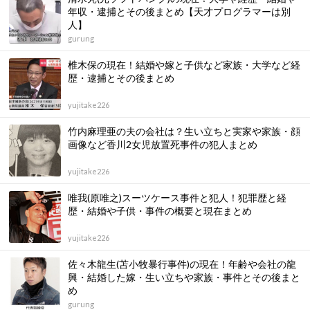
年収・逮捕とその後まとめ【天才プログラマーは別
人】
gurung
椎木保の現在！結婚や嫁と子供など家族・大学など経
歴・逮捕とその後まとめ
yujitake226
竹内麻理亜の夫の会社は？生い立ちと実家や家族・顔
画像など香川2女児放置死事件の犯人まとめ
yujitake226
唯我(原唯之)スーツケース事件と犯人！犯罪歴と経
歴・結婚や子供・事件の概要と現在まとめ
yujitake226
佐々木龍生(苫小牧暴行事件)の現在！年齢や会社の龍
興・結婚した嫁・生い立ちや家族・事件とその後まと
め
gurung