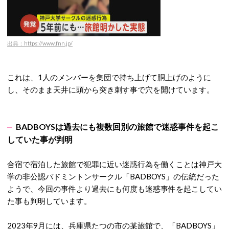
出典：https://www.fnn.jp/
これは、1人のメンバーを集団で持ち上げて胴上げのように
し、そのまま天井に頭から突き刺す事で穴を開けています。
BADBOYSは過去にも複数回別の旅館で迷惑事件を起こ
していた事が判明
合宿で宿泊した旅館で犯罪に近い迷惑行為を働くことは神戸大
学の非公認バドミントンサークル「BADBOYS」の伝統だった
ようで、今回の事件より過去にも何度も迷惑事件を起こしてい
た事も判明しています。
2023年9月には、兵庫県たつの市の某旅館で、「BADBOYS」