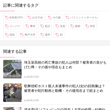
記事に関連するタグ
BADBOYS
おすすめ
その後
バドミントンサークル
メンバー
事件
処分
名前
旅館
特定
現在
神戸大学
退学
顔
関連する記事
埼玉栄高校の死亡事故の犯人は何部？被害者の首がも
げた噂・その後や現在もまとめ
yujitake226
歌舞伎町ホスト殺人未遂事件の犯人(女)の顔画像は？
被害者や犯行動画と動機・その後現在まで総まとめ
yujitake226
清水亮(元ソフトバンク)の現在！大学や経歴・結婚や