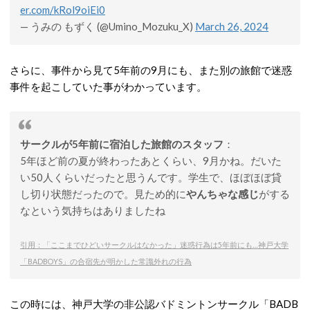
er.com/kRol9oiEi0
— うみの もずく (@Umino_Mozuku_X)
March 26, 2024
さらに、事件から見て5年前の9月にも、また別の旅館で迷惑
事件を起こしていた事がわかっています。
サークルが5年前に宿泊した旅館のスタッフ
：
5年ほど前の夏が終わったあとくらい、9月かね。だいた
い50人くらいだったと思うんです。学生で、ほぼほぼ貸
し切り状態だったので。見ため的に
やんちゃな感じ
がする
なという気持ちはありましたね
引用：「ここまでひどいサークルはなかった」迷惑行為は5年前にも…神戸大学
「BADBOYS」の合宿先が明かした常識外れの行為
この時には、神戸大学の非公認バドミントンサークル「BADB