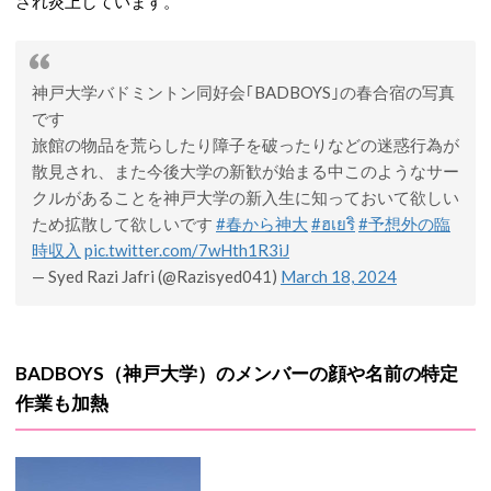
され炎上しています。
神戸大学バドミントン同好会｢BADBOYS｣の春合宿の写真
です
旅館の物品を荒らしたり障子を破ったりなどの迷惑行為が
散見され、また今後大学の新歓が始まる中このようなサー
クルがあることを神戸大学の新入生に知っておいて欲しい
ため拡散して欲しいです
#春から神大
#ฮเยริ
#予想外の臨
時収入
pic.twitter.com/7wHth1R3iJ
— Syed Razi Jafri (@Razisyed041)
March 18, 2024
BADBOYS（神戸大学）のメンバーの顔や名前の特定
作業も加熱