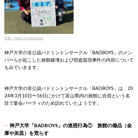
出典：https://i.imgur.com/
神戸大学の非公認バドミントンサークル「BADBOYS」のメン
バーらが起こした旅館破壊および窃盗疑惑事件の内容について
もみていきます。
神戸大学の非公認バドミントンサークル「BADBOYS」は、20
24年3月10日〜16日にかけて富山県内の旅館に合宿という名
目で宴会パーティのため訪れていたようです。
神戸大学「BADBOYS」の迷惑行為① 旅館の備品（金
庫や灰皿）を荒らす