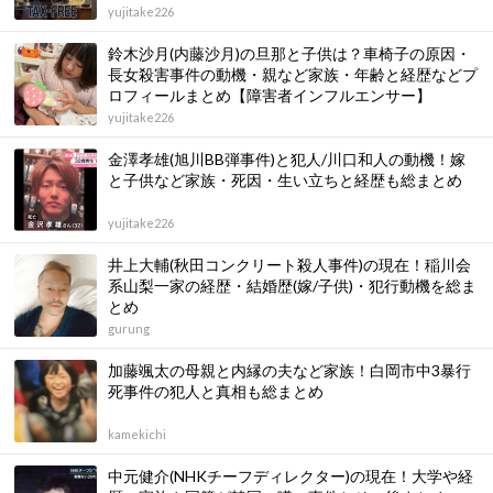
yujitake226
鈴木沙月(内藤沙月)の旦那と子供は？車椅子の原因・
長女殺害事件の動機・親など家族・年齢と経歴などプ
ロフィールまとめ【障害者インフルエンサー】
yujitake226
金澤孝雄(旭川BB弾事件)と犯人/川口和人の動機！嫁
と子供など家族・死因・生い立ちと経歴も総まとめ
yujitake226
井上大輔(秋田コンクリート殺人事件)の現在！稲川会
系山梨一家の経歴・結婚歴(嫁/子供)・犯行動機を総ま
とめ
gurung
加藤颯太の母親と内縁の夫など家族！白岡市中3暴行
死事件の犯人と真相も総まとめ
kamekichi
中元健介(NHKチーフディレクター)の現在！大学や経