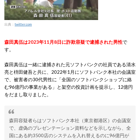
出典：
twitter.com
森田真伍は2023年11月8日に詐欺容疑で逮捕された男性
で
す。
森田真伍は一緒に逮捕された元ソフトバンクの社員である清水
亮と枡田健吾と共に、2022年1月にソフトバンク本社の会議室
で、被害者の30代男性に「全国のソフトバンクショップに絡
む96億円の事業がある」と架空の投資計画を提示し、12億円
をだまし取りました。
森田容疑者らはソフトバンク本社（東京都港区）の会議室
で、虚偽のプレゼンテーション資料などを示しながら、全
国にある約3500店のシステムを入れ替えるのに96億円が