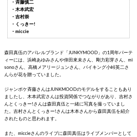
・斉藤慎二
・木本武宏
・吉村崇
・くっきー!
・miccie
森田真伍のアパレルブランド「JUNKYMOOD」の1周年パーテ
ィーには、浜崎あゆみさんや倖田來未さん、剛力彩芽さん、mi
sonoさん、高橋メアリージュンさん、バイキング小峠英二さ
んらが花を贈っていました。
ジャンポケ斉藤さんはJUNKMOODのモデルをすることもあり
ましたし、木本武宏さんは投資関係でつながりがあり、吉村さ
んとくっきー!さんは森田真伍と一緒に写真を撮っていまし
た。吉村さんとくっきー!さんは木本さんから森田真伍を紹介
されたものと思われます。
また、miccieさんのライブに森田真伍はライブメンバーとして