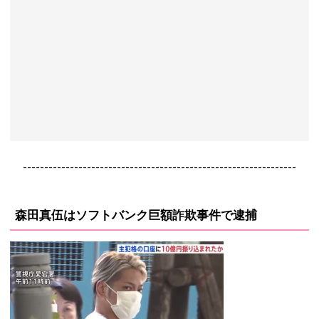
----------------------------------------------------------------
森田真伍はソフトバンク巨額詐欺事件で逮捕