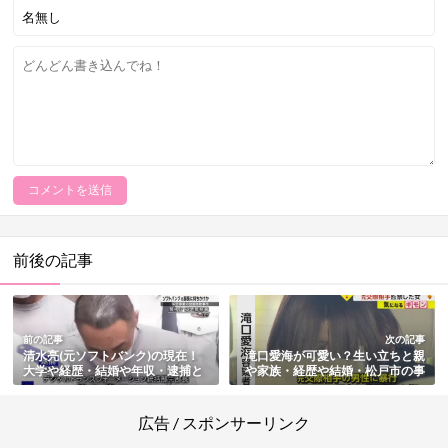
前後の記事
前の記事
次の記事
清水亮(元ソフトバンク)の現在！
滝口愛海が可愛い？生い立ちと親
大学や経歴・結婚や年収・逮捕と
や家族・経歴や結婚・松戸市の事
その後まとめ【天才プログラマー
件とその後まとめ
は別人】
広告 / スポンサーリンク