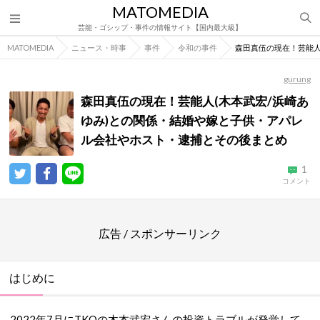
MATOMEDIA
芸能・ゴシップ・事件の情報サイト【国内最大級】
MATOMEDIA
ニュース・時事
事件
令和の事件
森田真伍の現在！芸能人
gurung
森田真伍の現在！芸能人(木本武宏/浜崎あ
ゆみ)との関係・結婚や嫁と子供・アパレ
ル会社やホスト・逮捕とその後まとめ
1
コメント
広告 / スポンサーリンク
はじめに
2022年7月にTKOの木本武宏さんの投資トラブルが発覚して