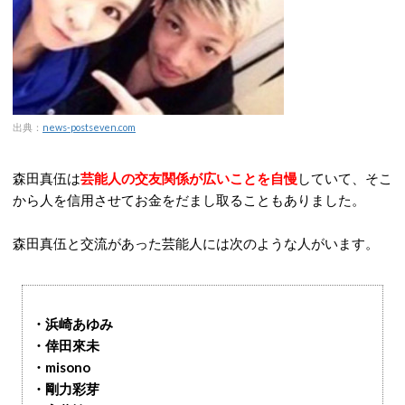
出典：
news-postseven.com
森田真伍は
芸能人の交友関係が広いことを自慢
していて、そこ
から人を信用させてお金をだまし取ることもありました。
森田真伍と交流があった芸能人には次のような人がいます。
・浜崎あゆみ
・倖田來未
・misono
・剛力彩芽