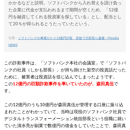
かかるなどと説明。ソフトバンクから入れ替えを請け負っ
た企業に代金が支払われるまで期間が空くため、「12億
円を融資してくれる投資家を探している」とし、配当とし
て20％が得られるとうたっていたという。
引用：
ソフトバンクの事業かたり12億円詐取 容疑で元部長ら逮捕 – ITmedia
NEWS
この詐欺事件は、「ソフトバンク本社の会議室」で「ソフトバ
ンクの社員（しかも部長）」が持ち掛けた架空の投資話だった
ために、被害者は投資話を信じ込んでしまったようです。
この
12億円の巨額詐欺事件を率いていたのが、森田真伍
で
す。
この12億円のうち10億円が森田真伍が管理する口座に振り込
まれたことがわかっていて、当時は現役のソフトバンク社員で
デジタルトランスフォーメーション統括部長という役職に就い
ていた清水亮が副業で数億円の借金をしていたことで、森田真