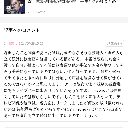
歴・家族や国籍が韓国の噂・事件とその後まとめ
yujitake226
記事へのコメント
1
:
名無し
2024/07/29 15:55
返信する
森田しんごと関係のあった到底お金のなさそうな芸能人・著名人が
立て続けに飲食店を経営している節がある。 本当は彼らにお金を
渡して自分が捕まってる間に飲食店や他の事業でお金を増やしても
らう手筈になっているのではないか？と疑ってます。 何年か経っ
て出てきたときの為に周りに分配して店舗を経営させて稼がせてい
るのではないか？と思ってます。 アミは彼女でよく浅草の観音裏
にあるライブバーに出入りしていたそうですよ。 misonoとは仲良
くしていたのは確からしいです。 しんごを良く知る人がいて、テ
レビ関係や週刊誌、各方面にリークしましたが何故か取り扱われな
いのは 芸能界もグルだからですかね？ misonoらはどこから出資が
あって飲食店を立て続けに出しているのでしょうか。