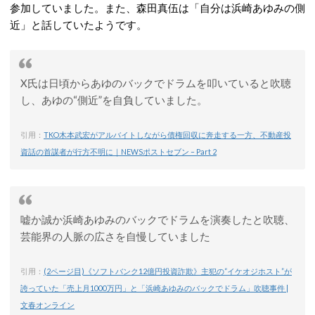
参加していました。また、森田真伍は「自分は浜崎あゆみの側
近」と話していたようです。
X氏は日頃からあゆのバックでドラムを叩いていると吹聴
し、あゆの“側近”を自負していました。
引用：
TKO木本武宏がアルバイトしながら債権回収に奔走する一方、不動産投
資話の首謀者が行方不明に｜NEWSポストセブン – Part 2
嘘か誠か浜崎あゆみのバックでドラムを演奏したと吹聴、
芸能界の人脈の広さを自慢していました
引用：
(2ページ目)《ソフトバンク12億円投資詐欺》主犯の“イケオジホスト”が
誇っていた「売上月1000万円」と「浜崎あゆみのバックでドラム」吹聴事件 |
文春オンライン