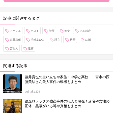
記事に関連するタグ
アパレル
ホスト
学歴
彼女
木本武宏
森田真伍
浜崎あゆみ
現在
経歴
結婚
芸能人
逮捕
関連する記事
藤井貴也の生い立ちや家族！中学と高校・一宮市の西
脇美結さん殺人事件の動機もまとめ
yujitake226
銀座ロレックス強盗事件の犯人と現在！店名や女性の
正体・黒幕がいる噂や真相もまとめ