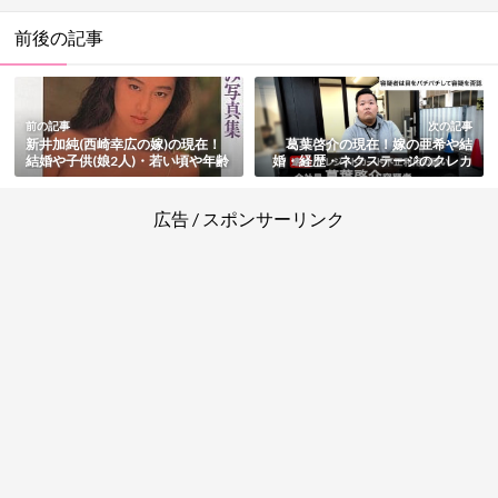
前後の記事
前の記事
次の記事
新井加純(西崎幸広の嫁)の現在！
葛葉啓介の現在！嫁の亜希や結
結婚や子供(娘2人)・若い頃や年齢
婚・経歴・ネクステージのクレカ
などプロフィールまとめ
不正使用事件と逮捕・その後まと
め
広告 / スポンサーリンク