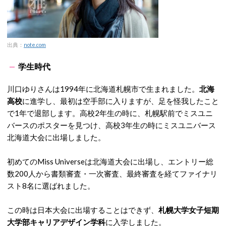
出典：
note.com
学生時代
川口ゆりさんは1994年に北海道札幌市で生まれました。
北海
高校
に進学し、最初は空手部に入りますが、足を怪我したこと
で1年で退部します。高校2年生の時に、札幌駅前でミスユニ
バースのポスターを見つけ、高校3年生の時にミスユニバース
北海道大会に出場しました。
初めてのMiss Universeは北海道大会に出場し、エントリー総
数200人から書類審査・一次審査、最終審査を経てファイナリ
スト8名に選ばれました。
この時は日本大会に出場することはできず、
札幌大学女子短期
大学部キャリアデザイン学科
に入学しました。