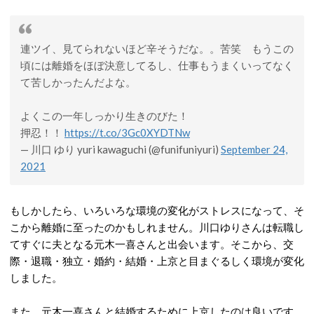
連ツイ、見てられないほど辛そうだな。。苦笑 もうこの
頃には離婚をほぼ決意してるし、仕事もうまくいってなく
て苦しかったんだよな。
よくこの一年しっかり生きのびた！
押忍！！
https://t.co/3Gc0XYDTNw
— 川口 ゆり yuri kawaguchi (@funifuniyuri)
September 24,
2021
もしかしたら、いろいろな環境の変化がストレスになって、そ
こから離婚に至ったのかもしれません。川口ゆりさんは転職し
てすぐに夫となる元木一喜さんと出会います。そこから、交
際・退職・独立・婚約・結婚・上京と目まぐるしく環境が変化
しました。
また、元木一喜さんと結婚するために上京したのは良いです