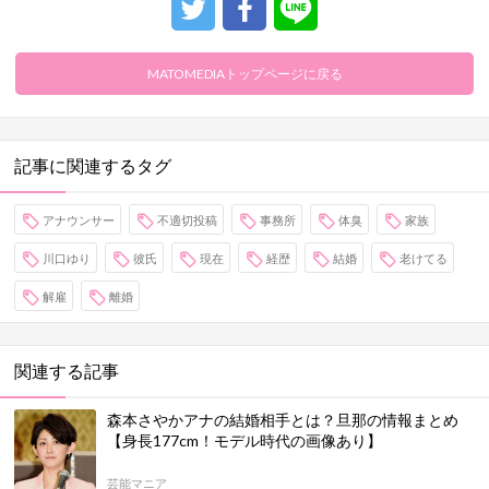
MATOMEDIAトップページに戻る
記事に関連するタグ
アナウンサー
不適切投稿
事務所
体臭
家族
川口ゆり
彼氏
現在
経歴
結婚
老けてる
解雇
離婚
関連する記事
森本さやかアナの結婚相手とは？旦那の情報まとめ
【身長177cm！モデル時代の画像あり】
芸能マニア