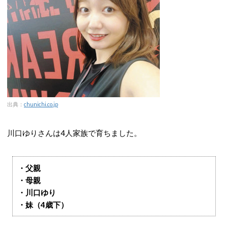
出典：
chunichi.co.jp
川口ゆりさんは4人家族で育ちました。
・父親
・母親
・川口ゆり
・妹（4歳下）