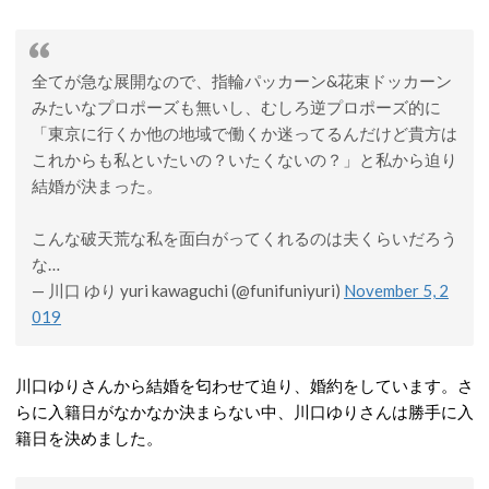
全てが急な展開なので、指輪パッカーン&花束ドッカーン
みたいなプロポーズも無いし、むしろ逆プロポーズ的に
「東京に行くか他の地域で働くか迷ってるんだけど貴方は
これからも私といたいの？いたくないの？」と私から迫り
結婚が決まった。
こんな破天荒な私を面白がってくれるのは夫くらいだろう
な…
— 川口 ゆり yuri kawaguchi (@funifuniyuri)
November 5, 2
019
川口ゆりさんから結婚を匂わせて迫り、婚約をしています。さ
らに入籍日がなかなか決まらない中、川口ゆりさんは勝手に入
籍日を決めました。