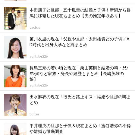
本田朋子と旦那・五十嵐圭の結婚と子供！新潟から群
馬に移籍した現在もまとめ【夫の推定年収あり】
cactus
笹川友里の現在！父親や旦那・太田雄貴との子供／A
D時代と出身大学など総まとめ
yujitake226
長島三奈の若い頃と現在！栗山英樹と結婚の噂・兄/
弟/姉など家族・身長や経歴もまとめ【長嶋茂雄の
娘】
yujitake226
出水麻衣の現在！彼氏と路上キス・結婚や旦那の噂ま
とめ
butter
平井理央の旦那と子供＆現在まとめ！蜜谷浩弥の不倫
や離婚も徹底調査