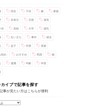
婚
現在
子供
嫁
家族
歴
非表示
旦那
身長
い頃
高校
大学
彼氏
婚
生い立ち
事件
彼女
宅
息子
学歴
実家
れ初め
おすすめ
死因
娘
名
逮捕
年齢
年収
親
ーカイブで記事を探す
記事が見たい方はこちらが便利