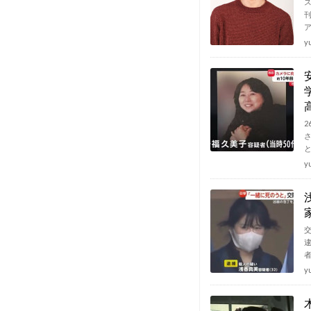
y
y
y