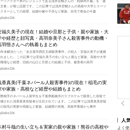
スーツアクター界のレジェンドである浅井宏輔さんの「戦隊内不倫」を「週
刊文春」が報じ話題です。 この記事では浅井宏輔さんの高校や大学とスーツ
アクターとしての経歴、結婚や嫁や子供など家族、自宅で密会の今森
ujitake226
安福久美子の現在！結婚や旦那と子供・親や家族・大
学や経歴と顔写真・高羽奈美子さん殺害事件の動機・
高羽悟さんへの執着もまとめ
26年未解決だった「名古屋市西区主婦殺害事件」の犯人・安福久美子が逮捕
されました。 この記事では安福久美子の生い立ちと親など家族、高校や大学
と職場など経歴、旧姓の山口と旦那との結婚と子供、被害者の高羽
ujitake226
浅香真美(千葉ネパール人殺害事件)の現在！稲毛の実
家や家族・高校など経歴や結婚もまとめ
交際相手のネパール人留学生を千葉県船橋市のラブホテルで殺害した容疑で
逮捕された浅香真美容疑者が注目されています。 この記事では浅香真美容疑
者の稲毛の実家や両親など家族、結婚歴の有無、高校卒業後から事件
ujitake226
人
木村斗哉の生い立ち＆実家の親や家族！熊谷の高校や
よく使