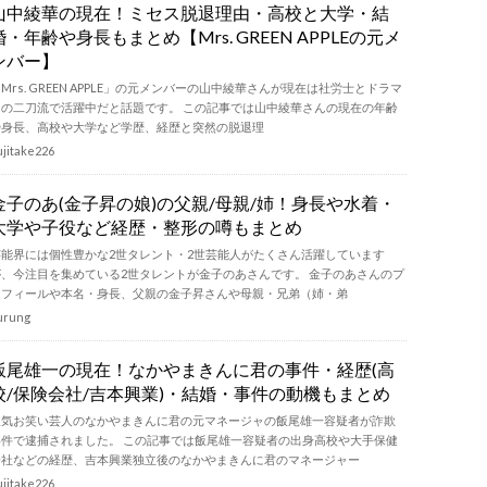
山中綾華の現在！ミセス脱退理由・高校と大学・結
婚・年齢や身長もまとめ【Mrs. GREEN APPLEの元メ
ンバー】
Mrs. GREEN APPLE」の元メンバーの山中綾華さんが現在は社労士とドラマ
ーの二刀流で活躍中だと話題です。 この記事では山中綾華さんの現在の年齢
や身長、高校や大学など学歴、経歴と突然の脱退理
ujitake226
金子のあ(金子昇の娘)の父親/母親/姉！身長や水着・
大学や子役など経歴・整形の噂もまとめ
芸能界には個性豊かな2世タレント・2世芸能人がたくさん活躍しています
が、今注目を集めている2世タレントが金子のあさんです。 金子のあさんのプ
ロフィールや本名・身長、父親の金子昇さんや母親・兄弟（姉・弟
urung
飯尾雄一の現在！なかやまきんに君の事件・経歴(高
校/保険会社/吉本興業)・結婚・事件の動機もまとめ
人気お笑い芸人のなかやまきんに君の元マネージャの飯尾雄一容疑者が詐欺
事件で逮捕されました。 この記事では飯尾雄一容疑者の出身高校や大手保健
会社などの経歴、吉本興業独立後のなかやまきんに君のマネージャー
ujitake226