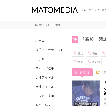
MATOMEDIA
芸能・ゴシップ・事
MATOMEDIA
高校
「高校」関
ホーム
歌手・アーティスト
結婚
現在
モデル
身長
若い頃
スポーツ選手
新着順
人
男性アイドル
女性アイドル
テレビ・映画
お笑い芸人