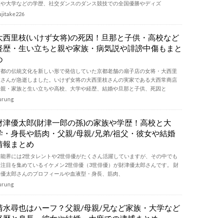
校や大学などの学歴、社交ダンスのダンス競技での全国優勝やディズ
ujitake226
大西里枝(いけず女将)の死因！旦那と子供・高校など
経歴・生い立ちと親や家族・病気説や誹謗中傷もまと
め
京都の伝統文化を新しい形で発信していた京都老舗の扇子店の女将・大西里
枝さんが急逝しました。いけず女将の大西里枝さんの実家である大西常商店
や親・家族と生い立ちや高校、大学や経歴、結婚や旦那と子供、死因と
urung
財津優太郎(財津一郎の孫)の家族や学歴！高校と大
学・身長や筋肉・父親/母親/兄弟/祖父・彼女や結婚
情報まとめ
芸能界には2世タレントや2世俳優がたくさん活躍していますが、その中でも
今注目を集めているイケメン2世俳優（3世俳優）が財津優太郎さんです。 財
津優太郎さんのプロフィールや血液型・身長、筋肉、
urung
清水尋也はハーフ？父親/母親/兄など家族・大学など