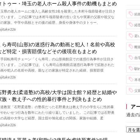
タトゥー・埼玉の老人ホーム殺人事件の動機もまとめ
埼玉県の老人ホームに侵入し高齢女性2名を殺害した木村斗哉容疑者が注目さ
結
れています。 この記事では木村斗哉容疑者の生い立ちや実家の父親や祖父な
どの家族、中学や高校とその後の経歴、身長や身体中のタトゥー、
経
ujitake226
若
くら寿司(山形)の迷惑行為の動画と犯人！名前や高校
離
など特定・損害賠償などその後現在もまとめ
自
大手回転寿司チェーン「くら寿司」の山形南館店での迷惑行為事件が注目さ
れています。 この記事では、くら寿司山形南館店迷惑行為事件で拡散された
馴
動画や犯人の名前や高校、親などの家族が特定された経緯、損害賠償
ujitake226
本
父
石野勇太(柔道塾)の高校/大学は国士館？経歴と結婚や
家族・教え子への性的暴行事件と判決もまとめ
ア
柔道教室「石野柔道塾」の塾長だった石野勇太は教え子の小学生らに性的暴
行やわいせつ行為を数年にわたり繰り返していました。 この記事では石野勇
過去の
太の高校や大学など経歴、国士舘や旭化成との関係、家族や結婚、柔
ujitake226
平晴流＆平菜々美(和歌山2歳長女虐待死事件)の現