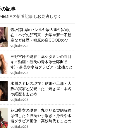
新の記事
OMEDIAの新着記事もお見逃しなく
壺坂諒(福原ハレルヤ殺人事件)の現
在！ハゲの顔写真・大学や新一不動
産など経歴・福原の店GOODのソー
プ嬢殺害の動機・爆サイでの犯行予
yujitake226
告もまとめ
三野宮鈴の現在！薬ケタミンの白目
キメ動画・彼氏の青木敬士郎(Kで
す)・身長や水着グラビア・逮捕まと
め
yujitake226
水川スミレの現在！結婚や旦那・大
阪の実家と父親・たこ焼き屋・本名
や経歴もまとめ
yujitake226
花田藍衣の現在！丸刈り＆契約解除
は何した？彼氏や手繋ぎ・身長や水
着グラビア画像・高校時代もまとめ
yujitake226