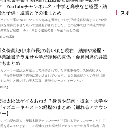
在！YouTubeチャンネル名・中学と高校など経歴・結
婚と子供・逮捕とその後まとめ
ス
ファミリー系のYouTubeチャンネルを運営していた平晴流容疑者が自らの2歳
の娘を虐待死させた疑いで逮捕起訴されました。 この記事では平晴流の中学
や高校など経歴、SNS、同じく逮捕の妻・平菜々美との結
ujitake226
田久保眞紀(伊東市長)の若い頃と現在！結婚や経歴・
卒業証書チラ見せや学歴詐称の真偽・会見同席の弁護
士もまとめ
メガソーラー建設反対派として期待されていた伊東市長の田久保眞紀さん
が、学歴詐称疑惑で窮地に追い込まれています。 田久保眞紀さんの学歴（高
校や大学）と若い頃の美人写真、経歴やレースクイーンとの
urung
安福太郎はゲイ＆おねえ？身長や筋肉・彼女・大学や
ディズニーキャストの経歴のまとめ【踊れるアナウン
サー】
テレビ山梨の新人・安福太郎アナウンサーが「踊れるアナウンサー」として
話題を呼んでいます。 この記事では安福太郎アナウンサーの身長や筋肉、高