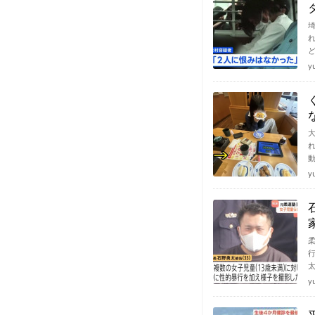
y
y
y