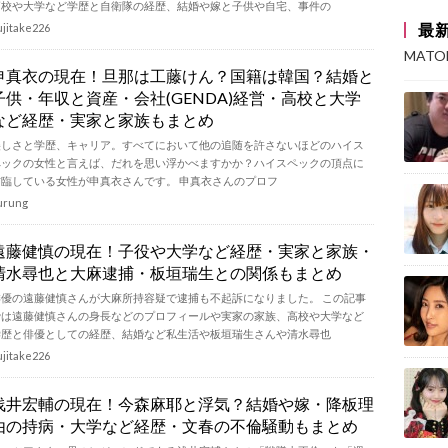
高校や大学など学歴と自衛隊の経歴、結婚や嫁と子供や自宅、事件の
最
ujitake226
MAT
申真衣の現在！旦那は工藤けん？国籍は韓国？結婚と
子供・年収と資産・会社(GENDA)経営・高校と大学
など経歴・実家と家族もまとめ
美しさと学歴、キャリア。すべてにおいて他の追随を許さないほどのハイス
ペックの女性と言えば、だれを思い浮かべますかか？ハイスペックの頂点に
君臨している女性が申真衣さんです。 申真衣さんのプロフ
urung
遠藤健慎の現在！子役や大学など経歴・実家と家族・
清水尋也と大麻逮捕・板垣瑞生との関係もまとめ
俳優の遠藤健慎さんが大麻所持容疑で逮捕も不起訴になりました。 この記事
では遠藤健慎さんの身長などのプロフィールや実家の家族、高校や大学など
学歴と俳優としての経歴、結婚など私生活や板垣瑞生さんや清水尋也
ujitake226
浅井宏輔の現在！今森麻耶と浮気？結婚や嫁・降板理
由の持病・大学など経歴・文春の不倫騒動もまとめ