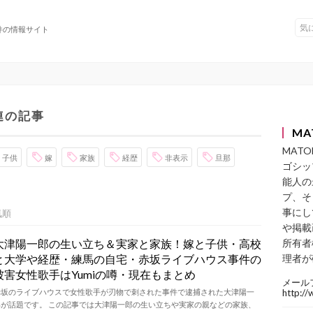
件の情報サイト
連の記事
MA
MAT
子供
嫁
家族
経歴
非表示
旦那
ゴシッ
能人の
プ、そ
事にし
気順
や掲載
大津陽一郎の生い立ち＆実家と家族！嫁と子供・高校
所有者
と大学や経歴・練馬の自宅・赤坂ライブハウス事件の
理者が
被害女性歌手はYumiの噂・現在もまとめ
メール
赤坂のライブハウスで女性歌手が刃物で刺された事件で逮捕された大津陽一
http:/
郎が話題です。 この記事では大津陽一郎の生い立ちや実家の親などの家族、