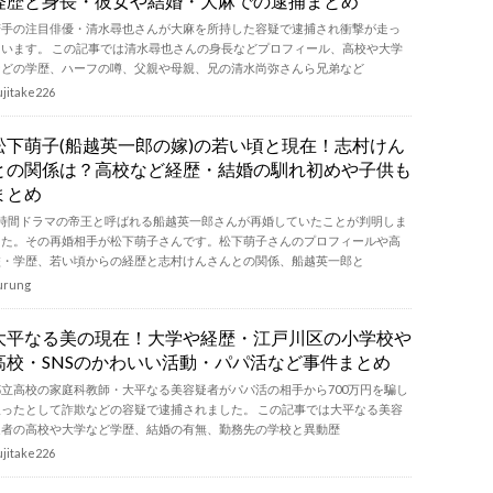
経歴と身長・彼女や結婚・大麻での逮捕まとめ
若手の注目俳優・清水尋也さんが大麻を所持した容疑で逮捕され衝撃が走っ
ています。 この記事では清水尋也さんの身長などプロフィール、高校や大学
などの学歴、ハーフの噂、父親や母親、兄の清水尚弥さんら兄弟など
ujitake226
松下萌子(船越英一郎の嫁)の若い頃と現在！志村けん
との関係は？高校など経歴・結婚の馴れ初めや子供も
まとめ
2時間ドラマの帝王と呼ばれる船越英一郎さんが再婚していたことが判明しま
した。その再婚相手が松下萌子さんです。松下萌子さんのプロフィールや高
校・学歴、若い頃からの経歴と志村けんさんとの関係、船越英一郎と
urung
大平なる美の現在！大学や経歴・江戸川区の小学校や
高校・SNSのかわいい活動・パパ活など事件まとめ
都立高校の家庭科教師・大平なる美容疑者がパパ活の相手から700万円を騙し
取ったとして詐欺などの容疑で逮捕されました。 この記事では大平なる美容
疑者の高校や大学など学歴、結婚の有無、勤務先の学校と異動歴
ujitake226