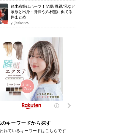
鈴木彩艶はハーフ！父親/母親/兄など
家族と出身・身長や八村塁に似てる
件まとめ
yujitake226
気のキーワードから探す
われているキーワードはこちらです