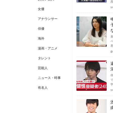
y
女優
アナウンサー
俳優
海外
漫画・アニメ
g
タレント
芸能人
ニュース・時事
有名人
y