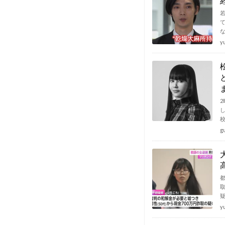
y
g
y