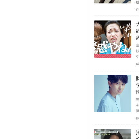
y
g
g