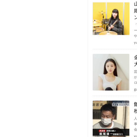
「
y
g
y