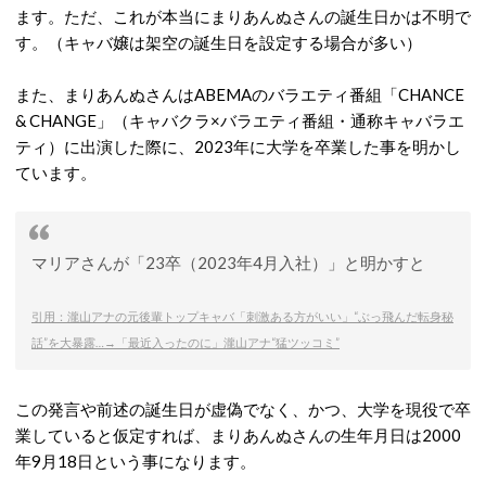
ます。ただ、これが本当にまりあんぬさんの誕生日かは不明で
す。（キャバ嬢は架空の誕生日を設定する場合が多い）
また、まりあんぬさんはABEMAのバラエティ番組「CHANCE
& CHANGE」（キャバクラ×バラエティ番組・通称キャバラエ
ティ）に出演した際に、2023年に大学を卒業した事を明かし
ています。
マリアさんが「23卒（2023年4月入社）」と明かすと
引用：瀧山アナの元後輩トップキャバ「刺激ある方がいい」“ぶっ飛んだ転身秘
話”を大暴露…→「最近入ったのに」瀧山アナ“猛ツッコミ”
この発言や前述の誕生日が虚偽でなく、かつ、大学を現役で卒
業していると仮定すれば、まりあんぬさんの生年月日は2000
年9月18日という事になります。