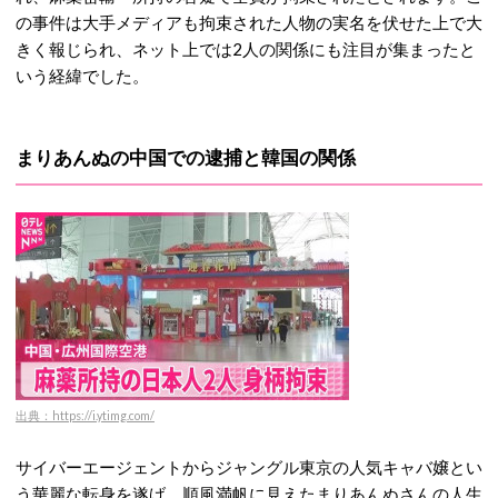
の事件は大手メディアも拘束された人物の実名を伏せた上で大
きく報じられ、ネット上では2人の関係にも注目が集まったと
いう経緯でした。
まりあんぬの中国での逮捕と韓国の関係
出典：https://i.ytimg.com/
サイバーエージェントからジャングル東京の人気キャバ嬢とい
う華麗な転身を遂げ、
順風満帆に見えたまりあんぬさんの人生