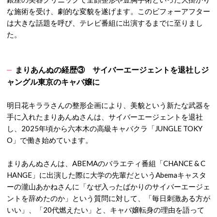
な施術を受け、劇的な変貌を遂げます。
このビフォーアフター
は大きな話題を呼び、テレビ番組に出演するまでに至りまし
た。
まりあんぬの経歴③ サイバーエージェントを退社しジ
ャングル東京のキャバ嬢に
明日花キララさんの整形企画により、美貌という新たな武器を
手に入れたまりあんぬさんは、サイバーエージェントを退社
し、2025年頃から六本木の高級キャバクラ「JUNGLE TOKY
O」で働き始めています。
まりあんぬさんは、ABEMAのバラエティ番組「CHANCE & C
HANGE」に出演した際に大学の先輩だというAbemaキャスタ
ーの瀧山あかねさんに「なぜ入ったばかりのサイバーエージェ
ントを辞めたのか」という質問に対して、「毎日刺激ある方が
いい」、「20代燃えたい」と、キャバ嬢転身の理由を語って