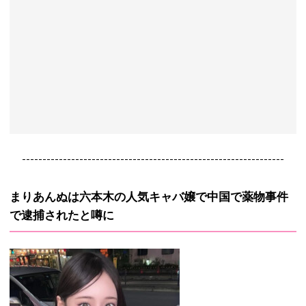
----------------------------------------------------------------
まりあんぬは六本木の人気キャバ嬢で中国で薬物事件
で逮捕されたと噂に