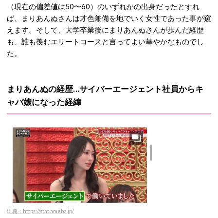
（現在の偏差値は50〜60）のいずれかの出身だったとすれ
ば、まりあんぬさんは才色兼備を地でいく女性であった事が窺
えます。そして、大学卒業後にまりあんぬさんが歩んだ経歴
も、誰も羨むエリートコースと言ってよい華やかなものでし
た。
まりあんぬの経歴…サイバーエージェント社員からキ
ャバ嬢になった経緯
出典：https://stat.ameba.jp/