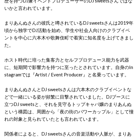
歴を持つDJ兼イベントプロデューサーのDJ sweetsさんではな
いかと言われています。
まりあんぬさんの彼氏と噂されているDJ sweetsさんは2019年
頃から独学でDJ活動を始め、学生や社会人向けのクラブイベ
ントを中心に六本木や歌舞伎町で着実に知名度を上げてきまし
た。
ホスト時代に培った集客力とセルフプロデュース能力を武器
に、短期間で影響力を持つに至ったとされています。
自身のIn
stagramでは『Artist / Event Producer』と名乗っています。
まりあんぬさんとDJ sweetsさんは
六本木のクラブイベントな
どで一緒にいる姿が頻繁に目撃されていました。
DJブースに
立つDJ sweetsと、それを見守るトップキャバ嬢のまりあんぬ
という構図は、周囲から「夜の街のパワーカップル」として憧
れの対象と見られていたとも言われています。
関係者によると、DJ sweetsさんの音楽活動や人脈が、まりあ