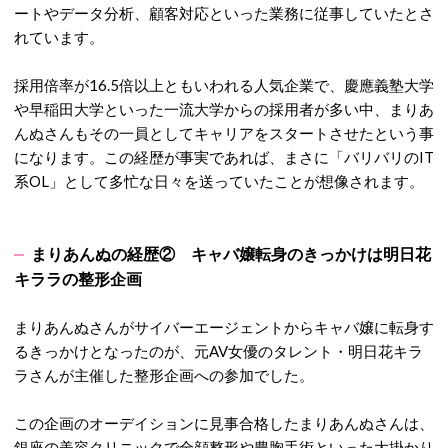
ートやデータ分析、顧客対応といった業務に従事していたとさ
れています。
採用倍率が16.5倍以上ともいわれる人気企業で、慶應義塾大学
や早稲田大学といった一流大学からの採用者が多い中、まりあ
んぬさんもその一員としてキャリアをスタートさせたという事
になります。この経歴が事実であれば、
まさに「バリバリのIT
系OL」として多忙な日々を送っていたことが想像されます。
まりあんぬの経歴② キャバ嬢転身のきっかけは明日花
キララの整形企画
まりあんぬさんがサイバーエージェントからキャバ嬢に転身す
るきっかけとなったのが、元AV女優のタレント・明日花キラ
ラさんが主催した整形企画への参加でした。
この企画のオーデイションに見事合格したまりあんぬさんは、
銀座の美容クリニックで全顔整形や豊胸手術といった大掛かり