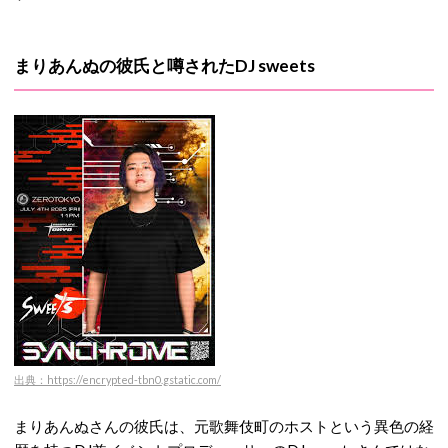
まりあんぬの彼氏と噂されたDJ sweets
出典：https://encrypted-tbn0.gstatic.com/
まりあんぬさんの彼氏は、元歌舞伎町のホストという異色の経