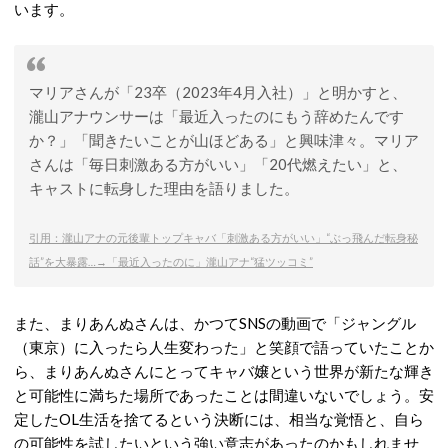
います。
マリアさんが「23卒（2023年4月入社）」と明かすと、
瀧山アナウンサーは「最近入ったのにもう辞めたんです
か？」「聞きたいことが山ほどある」と興味津々。マリア
さんは「毎日刺激ある方がいい」「20代燃えたい」と、
キャストに転身した理由を語りました。
引用：瀧山アナの元後輩トップキャバ「刺激ある方がいい」“ぶっ飛んだ転身秘
話”を大暴露…→「最近入ったのに」瀧山アナ“猛ツッコミ”
また、まりあんぬさんは、かつてSNSの動画で「ジャングル
（東京）に入ったら人生変わった」と笑顔で語っていたことか
ら、まりあんぬさんにとってキャバ嬢という世界が新たな輝き
と可能性に満ちた場所であったことは間違いないでしょう。
安
定したOL生活を捨てるという決断には、相当な覚悟と、自ら
の可能性を試したいという強い意志があったのかもしれませ