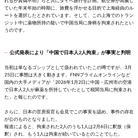
れるが真偽不明）らと共にタイへ旅行を計画。
航空券が高騰し
ていた年末年始の時期に、旅費を浮かせる目的で上海経由のル
ートを選択したとされています。
そして、この上海でのトラン
ジット中に薬物所持の疑いで中国当局に身柄を拘束されたとい
うのです。
公式発表により「中国で日本人2人拘束」が事実と判明
当初は単なるゴシップとして扱われていたこの噂ですが、3月
25日に事態は大きく動きます。
FNNプライムオンラインなど
国内の大手メディアが「2026年1月2日に中国・広州市の空港
で日本人2人が麻薬を所持していたとして税関当局に拘束され
た」と報じたのです。
さらに、日本の官房長官も会見でこの事実を認め、事件の存在
が公のものとなりました。
報道によると、拘束された2人のうち1人は2月6日に釈放（保
釈）され、もう1人は拘束が続いているとのことでした。