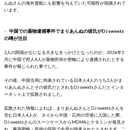
んぬさんの海外渡航にも影響を与えていた可能性が指摘されて
います。
中国での薬物逮捕事件でまりあんぬの彼氏がDJ sweets
の噂が注目
2人の関係が公になる大きなきっかけとなったのが、2026年1
月に中国で邦人4人が薬物所持か密輸により逮捕されたとする
事件が報じられた事でした。
その後、中国当局に拘束されている日本人4人のうち2人が
ま
りあんぬさんとその彼氏だとされるDJ sweetsさんだとインタ
ーネット上で拡散されました。
拡散された情報によれば、まりあんぬさんとDJ sweetsさんを
含む
日本人4人が、タイから中国・広州の空港に入国した際、
DJ sweetsさんのスーツケースからMDMAとケタミンが発見さ
れ、麻薬密輸・所持の容疑で全員が拘束されたとされます。
こ