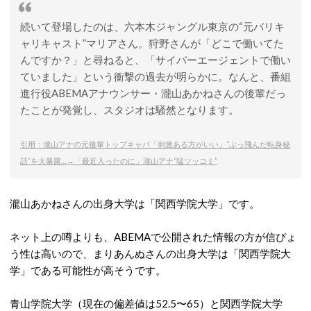
続いて登場したのは、六本木ジャングル東京の“元バリキ
ャリキャスト”マリアさん。狩野さんが「どこで働いてた
んですか？」と尋ねると、「サイバーエージェントで働い
ていました」という衝撃の過去が明らかに。なんと、番組
進行役ABEMAアナウンサー・瀧山あかねさんの後輩だっ
たことが発覚し、スタジオは騒然となります。
引用：瀧山アナの元後輩トップキャバ「刺激ある方がいい」“ぶっ飛んだ転身秘
話”を大暴露…→「最近入ったのに」瀧山アナ“猛ツッコミ”
瀧山あかねさんの出身大学は「関西学院大学」です。
ネット上の噂よりも、ABEMAで公開された情報の方が信ぴょ
う性は高いので、まりあんぬさんの出身大学は「関西学院大
学」である可能性が高そうです。
青山学院大学（現在の偏差値は52.5〜65）と関西学院大学