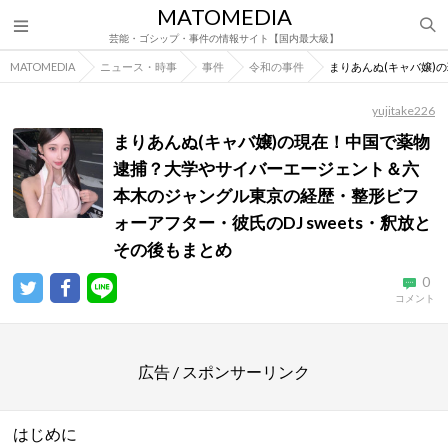
MATOMEDIA
芸能・ゴシップ・事件の情報サイト【国内最大級】
MATOMEDIA
ニュース・時事
事件
令和の事件
まりあんぬ(キャバ嬢)
yujitake226
まりあんぬ(キャバ嬢)の現在！中国で薬物
逮捕？大学やサイバーエージェント＆六
本木のジャングル東京の経歴・整形ビフ
ォーアフター・彼氏のDJ sweets・釈放と
その後もまとめ
0
コメント
広告 / スポンサーリンク
はじめに