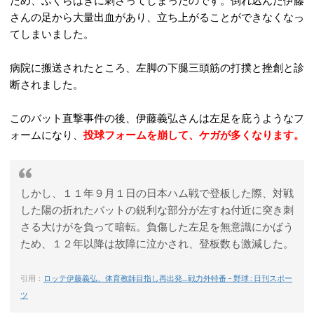
ため、ふくらはぎに刺さってしまったのです。倒れ込んだ伊藤
さんの足から大量出血があり、立ち上がることができなくなっ
てしまいました。
病院に搬送されたところ、左脚の下腿三頭筋の打撲と挫創と診
断されました。
このバット直撃事件の後、伊藤義弘さんは左足を庇うようなフ
ォームになり、
投球フォームを崩して、ケガが多くなります。
しかし、１１年９月１日の日本ハム戦で登板した際、対戦
した陽の折れたバットの鋭利な部分が左すね付近に突き刺
さる大けがを負って暗転。負傷した左足を無意識にかばう
ため、１２年以降は故障に泣かされ、登板数も激減した。
引用：
ロッテ伊藤義弘、体育教師目指し再出発…戦力外特番 – 野球 : 日刊スポー
ツ