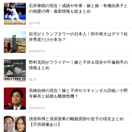
石井琢朗の現在！成績や年俸・嫁と娘・有働由美子と
の熱愛の噂・最新情報も総まとめ
gurung
自宅がトランプタワーの日本人！田中将大はデマ？松
井秀喜だけが本当？
pompomrin
野村克則がフライデー！嫁と子供＆現在や不倫相手の
情報まとめ
Pg_st
高橋由伸の現在！嫁と子供やスキャンダル詳細／小野
寺麻衣と結婚も離婚危機？
maasyacw
清原和博と清原亜希の離婚原因や息子の現在まとめ
【子供画像あり】