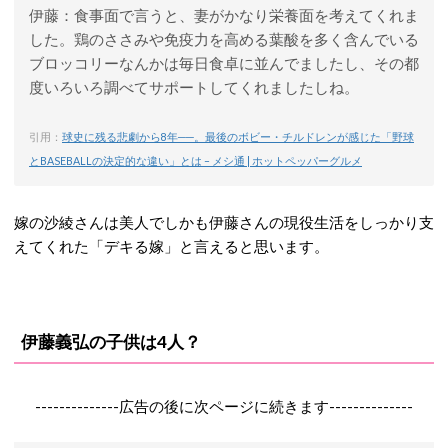
伊藤：食事面で言うと、妻がかなり栄養面を考えてくれま
した。鶏のささみや免疫力を高める葉酸を多く含んでいる
ブロッコリーなんかは毎日食卓に並んでましたし、その都
度いろいろ調べてサポートしてくれましたしね。
引用：
球史に残る悲劇から8年──。最後のボビー・チルドレンが感じた「野球
とBASEBALLの決定的な違い」とは – メシ通 | ホットペッパーグルメ
嫁の沙綾さんは美人でしかも伊藤さんの現役生活をしっかり支
えてくれた「デキる嫁」と言えると思います。
伊藤義弘の子供は4人？
--------------広告の後に次ページに続きます--------------