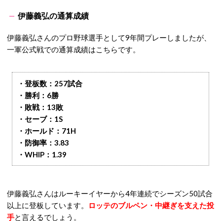
伊藤義弘の通算成績
伊藤義弘さんのプロ野球選手として9年間プレーしましたが、
一軍公式戦での通算成績はこちらです。
・登板数：257試合
・勝利：6勝
・敗戦：13敗
・セーブ：1S
・ホールド：71H
・防御率：3.83
・WHIP：1.39
伊藤義弘さんはルーキーイヤーから4年連続でシーズン50試合
以上に登板しています。
ロッテのブルペン・中継ぎを支えた投
手
と言えるでしょう。