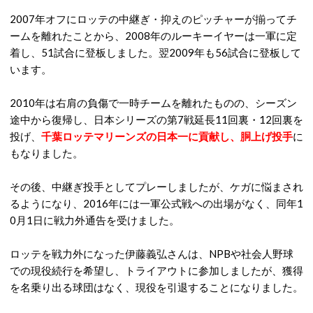
2007年オフにロッテの中継ぎ・抑えのピッチャーが揃ってチ
ームを離れたことから、2008年のルーキーイヤーは一軍に定
着し、51試合に登板しました。翌2009年も56試合に登板して
います。
2010年は右肩の負傷で一時チームを離れたものの、シーズン
途中から復帰し、日本シリーズの第7戦延長11回裏・12回裏を
投げ、
千葉ロッテマリーンズの日本一に貢献し、胴上げ投手
に
もなりました。
その後、中継ぎ投手としてプレーしましたが、ケガに悩まされ
るようになり、2016年には一軍公式戦への出場がなく、同年1
0月1日に戦力外通告を受けました。
ロッテを戦力外になった伊藤義弘さんは、NPBや社会人野球
での現役続行を希望し、トライアウトに参加しましたが、獲得
を名乗り出る球団はなく、現役を引退することになりました。