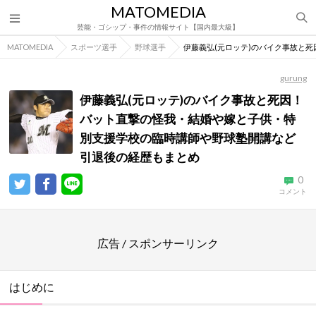
MATOMEDIA
芸能・ゴシップ・事件の情報サイト【国内最大級】
MATOMEDIA
スポーツ選手
野球選手
伊藤義弘(元ロッテ)のバイク事故と
gurung
伊藤義弘(元ロッテ)のバイク事故と死因！
バット直撃の怪我・結婚や嫁と子供・特
別支援学校の臨時講師や野球塾開講など
引退後の経歴もまとめ
0
コメント
広告 / スポンサーリンク
はじめに