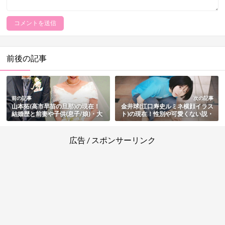
前後の記事
前の記事
次の記事
山本拓(高市早苗の旦那)の現在！
金井球(江口寿史ルミネ横顔イラス
結婚歴と前妻や子供(息子/娘)・大
ト)の現在！性別や可愛くない説・
学など学歴と経歴・若い頃・車椅
大学など経歴・家族や彼氏・トレ
子など脳梗塞の病状もまとめ
パク騒動とのその後まとめ
広告 / スポンサーリンク