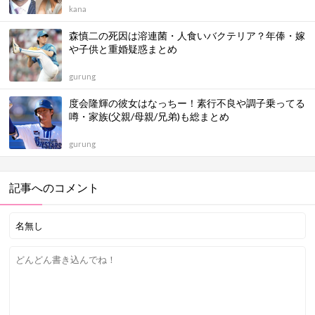
kana
森慎二の死因は溶連菌・人食いバクテリア？年俸・嫁
や子供と重婚疑惑まとめ
gurung
度会隆輝の彼女はなっちー！素行不良や調子乗ってる
噂・家族(父親/母親/兄弟)も総まとめ
gurung
記事へのコメント