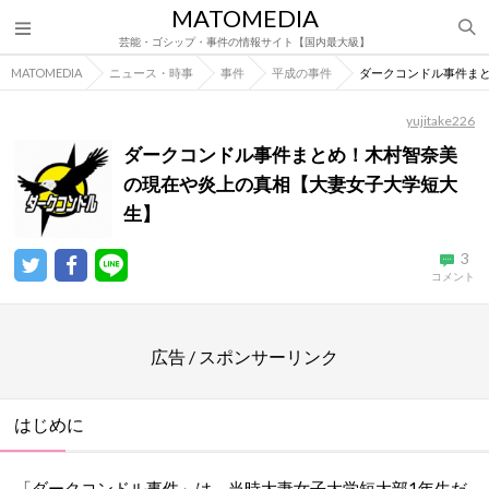
MATOMEDIA
芸能・ゴシップ・事件の情報サイト【国内最大級】
MATOMEDIA
ニュース・時事
事件
平成の事件
ダークコンドル事件ま
yujitake226
ダークコンドル事件まとめ！木村智奈美
の現在や炎上の真相【大妻女子大学短大
生】
3
コメント
広告 / スポンサーリンク
はじめに
「ダークコンドル事件」は、当時大妻女子大学短大部1年生だ