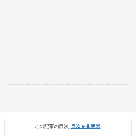
------------------------------------------------------------------
この記事の目次
[
目次を非表示
]