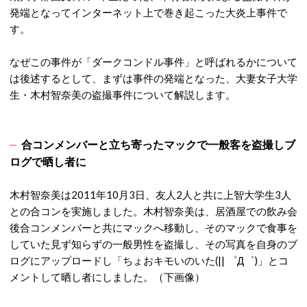
発端となってインターネット上で巻き起こった大炎上事件で
す。
なぜこの事件が「ダークコンドル事件」と呼ばれるかについて
は後述するとして、まずは事件の発端となった、大妻女子大学
生・木村智奈美の盗撮事件について解説します。
合コンメンバーと立ち寄ったマックで一般客を盗撮しブ
ログで晒し者に
木村智奈美は2011年10月3日、友人2人と共に上智大学生3人
との合コンを実施しました。木村智奈美は、居酒屋での飲み会
後合コンメンバーと共にマックへ移動し、そのマックで食事を
していた見ず知らずの一般男性を盗撮し、その写真を自身のブ
ログにアップロードし「ちょおキモいのいた(|| ゜Д゜)」とコ
メントして晒し者にしました。（下画像）