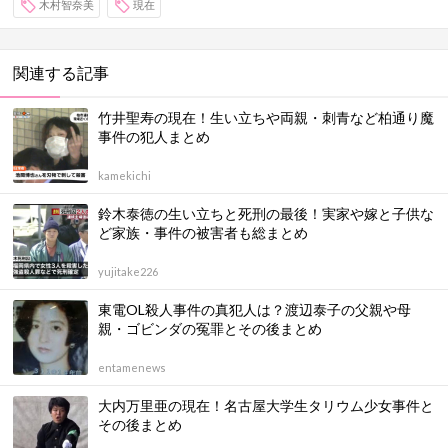
木村智奈美
現在
関連する記事
竹井聖寿の現在！生い立ちや両親・刺青など柏通り魔
事件の犯人まとめ
kamekichi
鈴木泰徳の生い立ちと死刑の最後！実家や嫁と子供な
ど家族・事件の被害者も総まとめ
yujitake226
東電OL殺人事件の真犯人は？渡辺泰子の父親や母
親・ゴビンダの冤罪とその後まとめ
entamenews
大内万里亜の現在！名古屋大学生タリウム少女事件と
その後まとめ