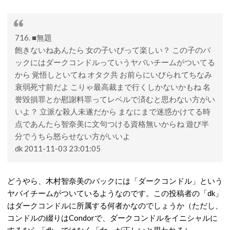
716. ■無題
飽きないねあんたら 女の子いびって楽しい？ この子のバ
ックにはダークコンドルっていうヤバいチームがついてる
から 覚悟しといてね オタク共 お前らにいびられてちなみ
衰弱死寸前だよ こりゃ最高裁まで行くしかないかもね 名
誉毀損罪とか慰謝料罪ってレベルで済むと思わない方がい
いよ？ 立派な殺人未遂だから まなにまで迷惑かけてる時
点であんたら智奈美に文句つける資格無いからね 遊び半
分でうちら怒らせない方がいいよ
dk 2011-11-03 23:01:05
どうやら、木村智奈美のバックには「ダークコンドル」という
ヤバイチームがついているようなのです。この投稿者の「dk」
はダークコンドルに所属する何者かなのでしょうか（ただし、
コンドルの綴りは
Condorで、ダークコンドルをイニシャルに