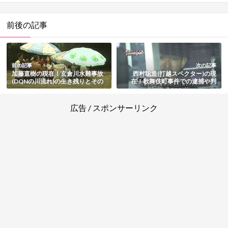
前後の記事
前の記事
次の記事
加藤直樹の現在！玄倉川水難事故
西村聡造(打越スペクター)の現
(DQNの川流れ)の生き残りとその
在！歌舞伎町事件での逮捕や判
後まとめ
決・その後まとめ
広告 / スポンサーリンク