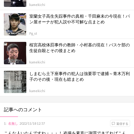
kamekichi
室蘭女子高生失踪事件の真相・千田麻未の今現在！パ
ン屋オーナが犯人説や不可解な点まとめ
Pg_st
桜宮高校体罰事件の教師・小村基の現在！バスケ部の
生徒自殺とその後まとめ
kamekichi
しまむら土下座事件の犯人は強要罪で逮捕～青木万利
子のその後・現在も総まとめ
kamekichi
記事へのコメント
1
:
名無し
2022/11/18 12:57
返信する
こんな人いたんですね・・・！ 盗撮を素直に謝罪できてればこん