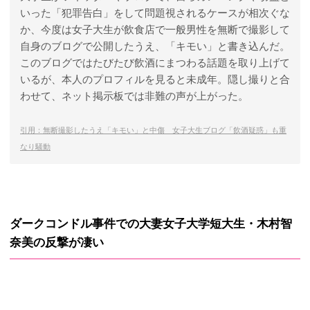
いった「犯罪告白」をして問題視されるケースが相次ぐな
か、今度は女子大生が飲食店で一般男性を無断で撮影して
自身のブログで公開したうえ、「キモい」と書き込んだ。
このブログではたびたび飲酒にまつわる話題を取り上げて
いるが、本人のプロフィルを見ると未成年。隠し撮りと合
わせて、ネット掲示板では非難の声が上がった。
引用：無断撮影したうえ「キモい」と中傷 女子大生ブログ「飲酒疑惑」も重
なり騒動
ダークコンドル事件での大妻女子大学短大生・木村智
奈美の反撃が凄い