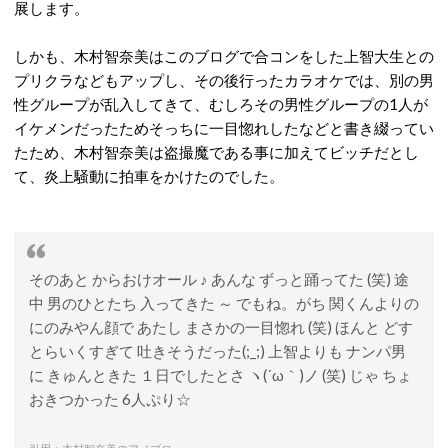
展します。
しかも、木村智奈美はこのブログで合コンをした上智大生との
プリクラなどもアップし、その後行ったカラオケでは、別の男
性グループが乱入してきて、むしろその男性グループの1人が
イケメンだったためそっちに一目惚れしたなどと書き綴ってい
たため、木村智奈美は盗撮魔である事に加えてビッチだとし
て、炎上騒動に拍車をかけたのでした。
そのあと からおけオール ♪ あんな ずっと踊ってた (笑) 途
中 男のひとたち 入ってきた ～ でもね。がち 関くんよりの
にのみやん顔で あたし まさかの一目惚れ (笑) ほんと どす
とらいくすぎて 吐きそうだった(;_;) 上智よりも ナンパ男
に きゅんときた １日でしたとさ ヽ(´ω｀)ノ (笑) じゃ ちょ
おきつかった 6人ぷり☆