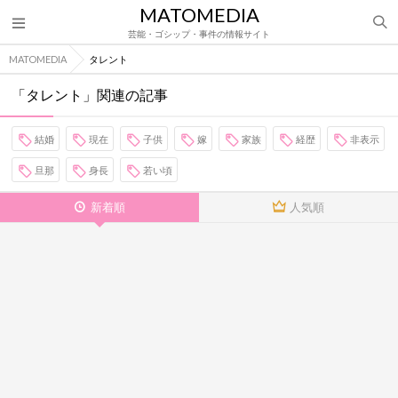
MATOMEDIA
芸能・ゴシップ・事件の情報サイト
MATOMEDIA
タレント
「タレント」関連の記事
結婚
現在
子供
嫁
家族
経歴
非表示
旦那
身長
若い頃
新着順
人気順