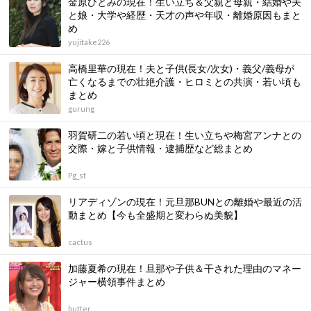
金原ひとみの現在！生い立ち＆父親と母親・結婚や夫
と娘・大学や経歴・天才の声や年収・離婚原因もまと
め
yujitake226
高橋里華の現在！夫と子供(長女/次女)・義父/義母が
亡くなるまでの壮絶介護・ヒロミとの共演・若い頃も
まとめ
gurung
羽賀研二の若い頃と現在！生い立ちや梅宮アンナとの
交際・嫁と子供情報・逮捕歴など総まとめ
Pg_st
リアディゾンの現在！元旦那BUNとの離婚や最近の活
動まとめ【今も全盛期と変わらぬ美貌】
cactus
加藤夏希の現在！旦那や子供＆干された理由のマネー
ジャー横領事件まとめ
butter