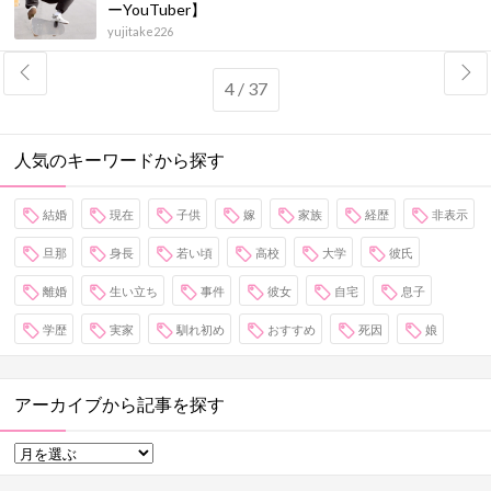
ーYouTuber】
yujitake226
4 / 37
人気のキーワードから探す
結婚
現在
子供
嫁
家族
経歴
非表示
旦那
身長
若い頃
高校
大学
彼氏
離婚
生い立ち
事件
彼女
自宅
息子
学歴
実家
馴れ初め
おすすめ
死因
娘
アーカイブから記事を探す