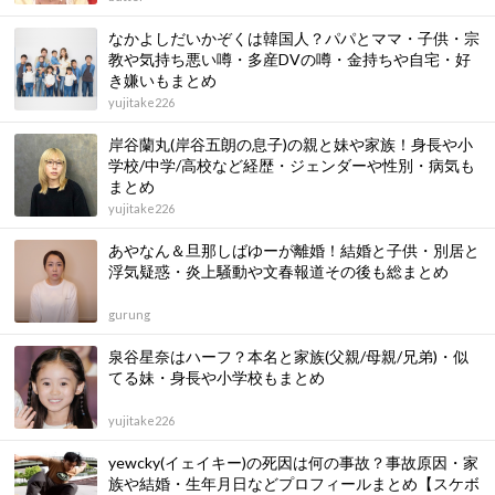
なかよしだいかぞくは韓国人？パパとママ・子供・宗
教や気持ち悪い噂・多産DVの噂・金持ちや自宅・好
き嫌いもまとめ
yujitake226
岸谷蘭丸(岸谷五朗の息子)の親と妹や家族！身長や小
学校/中学/高校など経歴・ジェンダーや性別・病気も
まとめ
yujitake226
あやなん＆旦那しばゆーが離婚！結婚と子供・別居と
浮気疑惑・炎上騒動や文春報道その後も総まとめ
gurung
泉谷星奈はハーフ？本名と家族(父親/母親/兄弟)・似
てる妹・身長や小学校もまとめ
yujitake226
yewcky(イェイキー)の死因は何の事故？事故原因・家
族や結婚・生年月日などプロフィールまとめ【スケボ