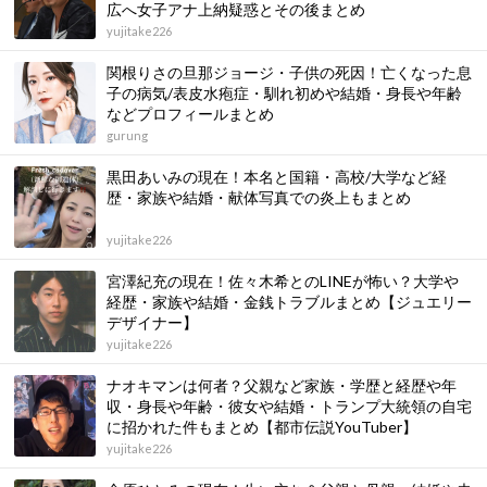
広へ女子アナ上納疑惑とその後まとめ
yujitake226
関根りさの旦那ジョージ・子供の死因！亡くなった息
子の病気/表皮水疱症・馴れ初めや結婚・身長や年齢
などプロフィールまとめ
gurung
黒田あいみの現在！本名と国籍・高校/大学など経
歴・家族や結婚・献体写真での炎上もまとめ
yujitake226
宮澤紀充の現在！佐々木希とのLINEが怖い？大学や
経歴・家族や結婚・金銭トラブルまとめ【ジュエリー
デザイナー】
yujitake226
ナオキマンは何者？父親など家族・学歴と経歴や年
収・身長や年齢・彼女や結婚・トランプ大統領の自宅
に招かれた件もまとめ【都市伝説YouTuber】
yujitake226