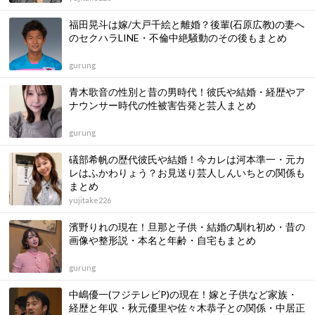
福田晃斗は嫁/大戸千絵と離婚？後輩(石原広教)の妻へ
のセクハラLINE・不倫中絶騒動のその後もまとめ
gurung
青木歌音の性別と昔の男時代！彼氏や結婚・経歴やア
ナウンサー時代の性被害告発と芸人まとめ
gurung
礒部希帆の歴代彼氏や結婚！今カレは河本準一・元カ
レはふかわりょう？お見送り芸人しんいちとの関係も
まとめ
yujitake226
濱野りれの現在！旦那と子供・結婚の馴れ初め・昔の
画像や整形説・本名と年齢・自宅もまとめ
gurung
中嶋優一(フジテレビP)の現在！嫁と子供など家族・
経歴と年収・秋元優里や佐々木恭子との関係・中居正