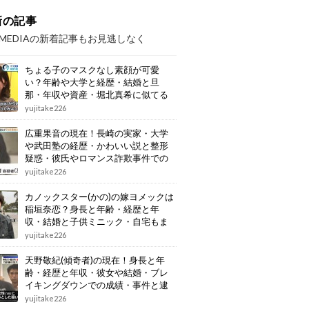
新の記事
OMEDIAの新着記事もお見逃しなく
ちょる子のマスクなし素顔が可愛
い？年齢や大学と経歴・結婚と旦
那・年収や資産・堀北真希に似てる
画像もまとめ
yujitake226
広重果音の現在！長崎の実家・大学
や武田塾の経歴・かわいい説と整形
疑惑・彼氏やロマンス詐欺事件での
逮捕もまとめ
yujitake226
カノックスター(かの)の嫁ヨメックは
稲垣奈恋？身長と年齢・経歴と年
収・結婚と子供ミニック・自宅もま
とめ
yujitake226
天野敬紀(傾奇者)の現在！身長と年
齢・経歴と年収・彼女や結婚・ブレ
イキングダウンでの成績・事件と逮
捕もまとめ
yujitake226