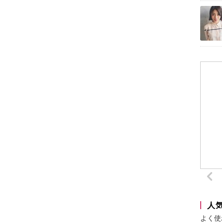
人
よく使