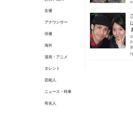
m
女優
アナウンサー
俳優
海外
P
漫画・アニメ
タレント
芸能人
ニュース・時事
有名人