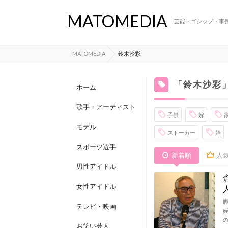
MATOMEDIA
芸能・ゴシップ・事
MATOMEDIA
鈴木沙彩
「鈴木沙彩
ホーム
歌手・アーティスト
子供
嫁
モデル
ストーカー
姪
スポーツ選手
新着順
人
男性アイドル
女性アイドル
テレビ・映画
お笑い芸人