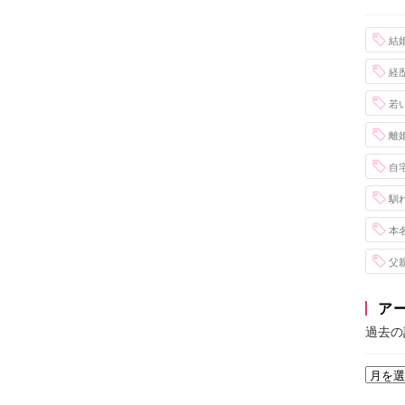
結
経
若
離
自
馴
本
父
ア
過去の