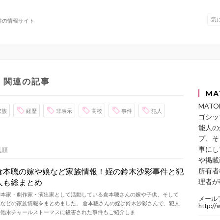
件の情報サイト
」関連の記事
MA
MAT
家族
経歴
非表示
高校
事件
犯人
ゴシッ
能人の
プ、そ
事にし
気順
や掲載
倉本聰の嫁や娘など家族情報！姪の鈴木沙彩事件と犯
所有者
人も総まとめ
理者が
脚本家・劇作家・演出家として活動している倉本聰さんの嫁や子供、そして
メール
姪などの家族情報をまとめました。 倉本聰さんの姪は鈴木沙彩さんで、犯人
http:/
の池永チャールストーマスに殺害された事件もご紹介しま