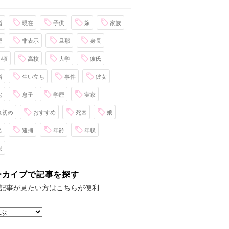
婚
現在
子供
嫁
家族
歴
非表示
旦那
身長
い頃
高校
大学
彼氏
婚
生い立ち
事件
彼女
宅
息子
学歴
実家
れ初め
おすすめ
死因
娘
名
逮捕
年齢
年収
親
ーカイブで記事を探す
記事が見たい方はこちらが便利