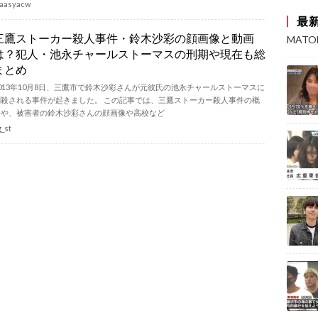
aasyacw
最
三鷹ストーカー殺人事件・鈴木沙彩の顔画像と動画
MAT
は？犯人・池永チャールストーマスの刑期や現在も総
まとめ
2013年10月8日、三鷹市で鈴木沙彩さんが元彼氏の池永チャールストーマスに
刺殺される事件が起きました。 この記事では、三鷹ストーカー殺人事件の概
要や、被害者の鈴木沙彩さんの顔画像や高校など
g_st