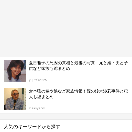
夏目雅子の死因の真相と最後の写真！兄と姪・夫と子
供など家族も総まとめ
yujitake226
倉本聰の嫁や娘など家族情報！姪の鈴木沙彩事件と犯
人も総まとめ
maasyacw
人気のキーワードから探す