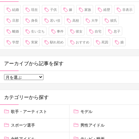
結婚
現在
子供
嫁
家族
経歴
非表示
旦那
身長
若い頃
高校
大学
彼氏
離婚
生い立ち
事件
彼女
自宅
息子
学歴
実家
馴れ初め
おすすめ
死因
娘
アーカイブから記事を探す
カテゴリーから探す
歌手・アーティスト
モデル
スポーツ選手
男性アイドル
女性アイドル
テレビ・映画