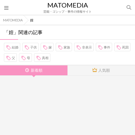
MATOMEDIA
芸能・ゴシップ・事件の情報サイト
MATOMEDIA
姪
「姪」関連の記事
結婚
子供
嫁
家族
非表示
事件
死因
父
母
真相
新着順
人気順