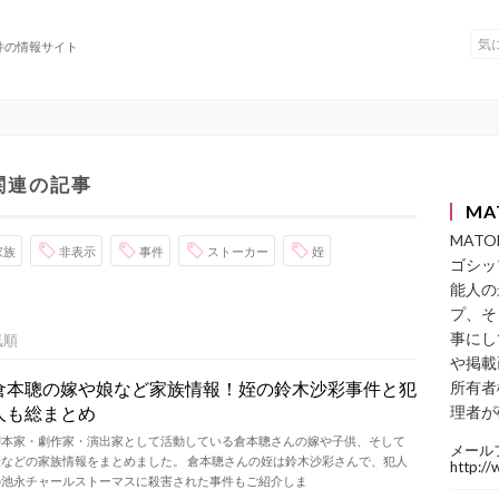
件の情報サイト
関連の記事
MA
MAT
家族
非表示
事件
ストーカー
姪
ゴシッ
能人の
プ、そ
事にし
気順
や掲載
倉本聰の嫁や娘など家族情報！姪の鈴木沙彩事件と犯
所有者
人も総まとめ
理者が
脚本家・劇作家・演出家として活動している倉本聰さんの嫁や子供、そして
メール
姪などの家族情報をまとめました。 倉本聰さんの姪は鈴木沙彩さんで、犯人
http:/
の池永チャールストーマスに殺害された事件もご紹介しま