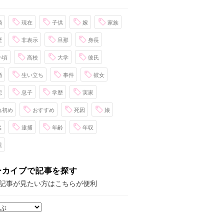
婚
現在
子供
嫁
家族
歴
非表示
旦那
身長
い頃
高校
大学
彼氏
婚
生い立ち
事件
彼女
宅
息子
学歴
実家
れ初め
おすすめ
死因
娘
名
逮捕
年齢
年収
親
ーカイブで記事を探す
記事が見たい方はこちらが便利