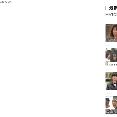
aasyacw
最
MAT