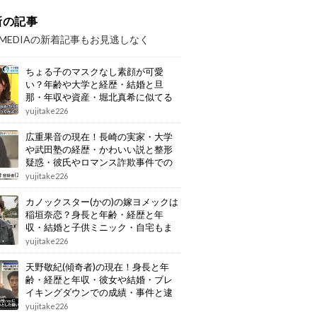
新の記事
OMEDIAの新着記事もお見逃しなく
ちょる子のマスクなし素顔が可愛
い？年齢や大学と経歴・結婚と旦
那・年収や資産・堀北真希に似てる
画像もまとめ
yujitake226
広重果音の現在！長崎の実家・大学
や武田塾の経歴・かわいい説と整形
疑惑・彼氏やロマンス詐欺事件での
逮捕もまとめ
yujitake226
カノックスター(かの)の嫁ヨメックは
稲垣奈恋？身長と年齢・経歴と年
収・結婚と子供ミニック・自宅もま
とめ
yujitake226
天野敬紀(傾奇者)の現在！身長と年
齢・経歴と年収・彼女や結婚・ブレ
イキングダウンでの成績・事件と逮
捕もまとめ
yujitake226