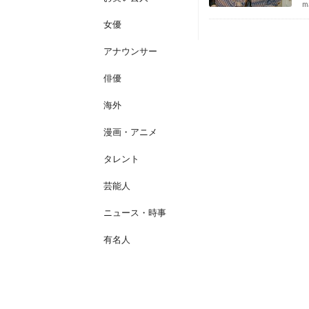
m
女優
アナウンサー
俳優
海外
漫画・アニメ
タレント
芸能人
ニュース・時事
有名人