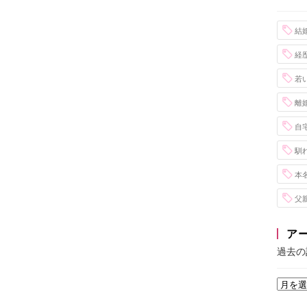
結
経
若
離
自
馴
本
父
ア
過去の