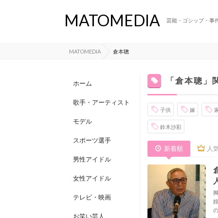
MATOMEDIA
芸能・ゴシップ・事
MATOMEDIA
倉本聰
「倉本聰」
ホーム
歌手・アーティスト
子供
嫁
モデル
鈴木沙彩
スポーツ選手
新着順
人
男性アイドル
女性アイドル
テレビ・映画
お笑い芸人